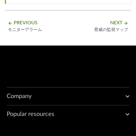
PREVIOUS
NEXT
arrow_backward
arrow_forward
モニターアラーム
脅威の監視マップ
Company
Popular resources