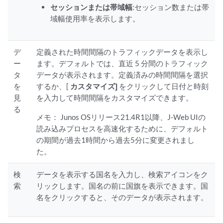
セッションまたは帯域幅
:セッション数または帯
域幅使用率を表示します。
デ
定義された時間間隔のトラフィックデータを表示し
ー
ます。デフォルトでは、直近 5 分間のトラフィック
タ
データが表示されます。定義済みの時間間隔を選択
を
するか、[
カスタマイズ]
をクリックして日付と時刻
見
を入力して時間間隔をカスタマイズできます。
る
メモ：
Junos OSリリース21.4R1以降、J-Web UIの
読み込みプロセスを高速化するために、デフォルト
の期間が過去1時間から過去5分に変更されまし
た。
検
データを表示する国名を入力し、検索アイコンをク
索
リックします。国名の前に国旗を表示できます。国
名をクリックすると、そのデータが表示されます。