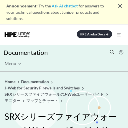
close
Announcement:
Try the
Ask AI chatbot
for answers to
your technical questions about Juniper products and
solutions.
HPE Aruba Docs
arrow_forward
Documentation
Menu
Home
Documentation
J-Web for Security Firewalls and Switches
SRXシリーズファイアウォールのJ-Webユーザーガイド
モニター
マップとチャート
SRXシリーズファイアウォー