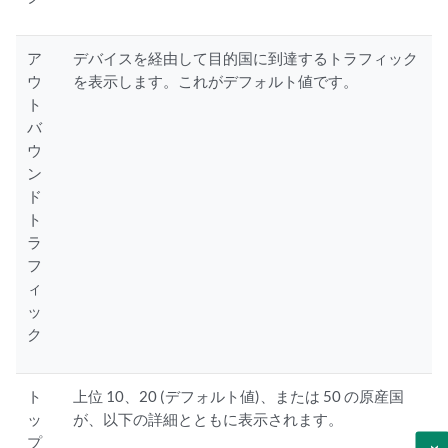
ア
デバイスを経由して目的国に到達するトラフィック
ウ
を表示します。これがデフォルト値です。
ト
バ
ウ
ン
ド
ト
ラ
フ
ィ
ッ
ク
ト
上位 10、20 (デフォルト値)、または 50 の原産国
ッ
が、以下の詳細とともに表示されます。
プ