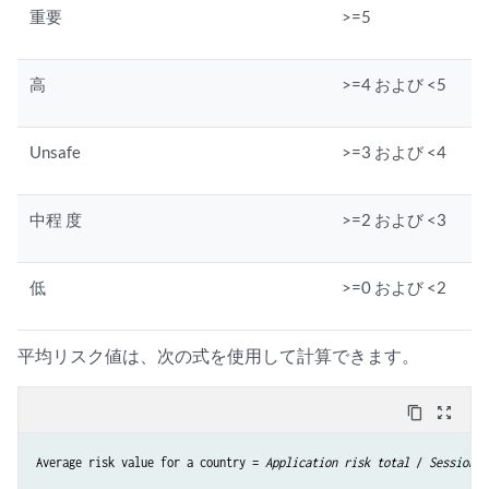
重要
>=5
高
>=4 および <5
Unsafe
>=3 および <4
中程 度
>=2 および <3
低
>=0 および <2
平均リスク値は、次の式を使用して計算できます。
content_copy
zoom_out_map
Average risk value for a country = 
Application risk total
 / 
Session c