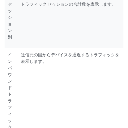
セ
トラフィック セッションの合計数を表示します。
ッ
シ
ョ
ン
別
イ
送信元の国からデバイスを通過するトラフィックを
ン
表示します。
バ
ウ
ン
ド
ト
ラ
フ
ィ
ッ
ク