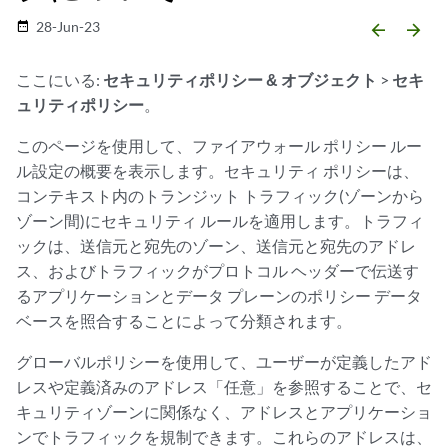
28-Jun-23
date_range
arrow_backward
arrow_forward
ここにいる:
セキュリティポリシー & オブジェクト
>
セキ
ュリティポリシー
。
このページを使用して、ファイアウォール ポリシー ルー
ル設定の概要を表示します。セキュリティ ポリシーは、
コンテキスト内のトランジット トラフィック(ゾーンから
ゾーン間)にセキュリティ ルールを適用します。トラフィ
ックは、送信元と宛先のゾーン、送信元と宛先のアドレ
ス、およびトラフィックがプロトコル ヘッダーで伝送す
るアプリケーションとデータ プレーンのポリシー データ
ベースを照合することによって分類されます。
グローバルポリシーを使用して、ユーザーが定義したアド
レスや定義済みのアドレス「任意」を参照することで、セ
キュリティゾーンに関係なく、アドレスとアプリケーショ
ンでトラフィックを規制できます。これらのアドレスは、