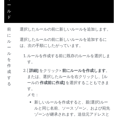
ー
ル
ド
前
選択したルールの前に新しいルールを追加します。
に
選択したルールの前に新しいルールを追加するに
ル
は、次の手順にしたがっています。
ー
ル
ルールを作成する前に既存のルールを選択しま
を
す。
作
[
詳細]
をクリック>
前にルールを作成します
。
成
または、選択したルールを右クリックし、[ル
す
ールの
作成前に作成]
を選択することもできま
る
す。
メモ：
新しいルールを作成すると、親(選択)ルー
ルと同じ名前、ソース ゾーン、および宛先
ゾーンが継承されます。送信元アドレスと