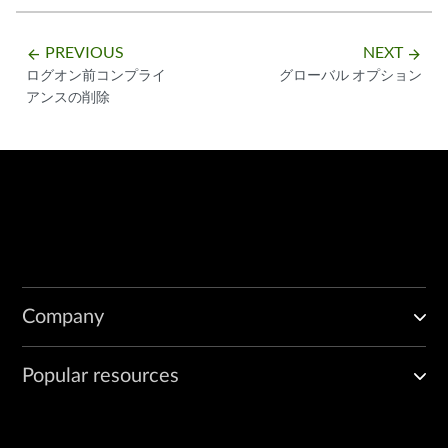
PREVIOUS
NEXT
arrow_backward
arrow_forward
ログオン前コンプライ
グローバル オプション
アンスの削除
Company
Popular resources