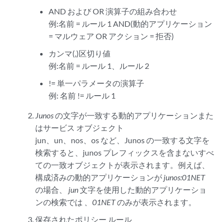
AND および OR 演算子の組み合わせ
例:名前 = ルール 1 AND(動的アプリケーション
= マルウェア OR アクション = 拒否)
カンマ(,)区切り値
例:名前 = ルール 1、ルール 2
!= 単一パラメータの演算子
例: 名前 != ルール 1
Junos
の文字が一致する動的アプリケーションまた
はサービス オブジェクト
jun、un、nos、os など、Junos の一致する文字を
検索すると、junos プレフィックスを含まないすべ
ての一致オブジェクトが表示されます。例えば、
構成済みの動的アプリケーションが
junos:01NET
の場合、
jun
文字を使用した動的アプリケーショ
ンの検索では
、01NET
のみが表示されます。
保存されたポリシー ルール