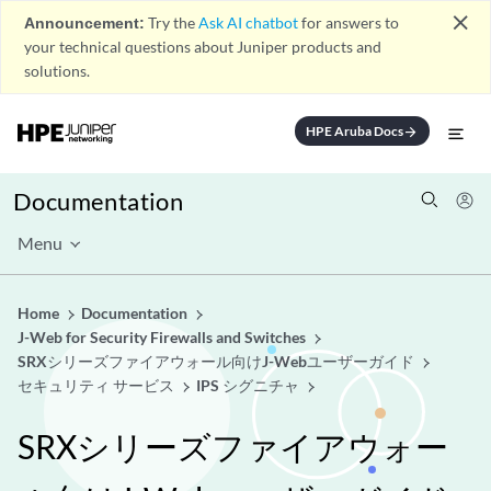
close
Announcement:
Try the
Ask AI chatbot
for answers to
your technical questions about Juniper products and
solutions.
HPE Aruba Docs
arrow_forward
Documentation
Menu
Home
Documentation
J-Web for Security Firewalls and Switches
SRXシリーズファイアウォール向けJ-Webユーザーガイド
セキュリティ サービス
IPS シグニチャ
SRXシリーズファイアウォー