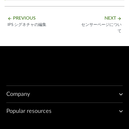
PREVIOUS
NEXT
arrow_backward
arrow_forward
IPS シグネチャの編集
センサーページについ
て
Company
Popular resources