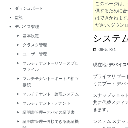
このページは、
ダッシュボード
play_arrow
供するために合
監視
はできかねます
play_arrow
ださい. ダウンロ
デバイス管理
play_arrow
システ
基本設定
play_arrow
クラスタ管理
play_arrow
08-Jul-21
date_range
ユーザー管理
play_arrow
マルチテナント—リソースプロ
play_arrow
現在地:
デバイス
ファイル
プライマリ ブー
マルチテナント—ポートの相互
play_arrow
うにブート デバ
接続
マルチテナント—論理システム
play_arrow
スナップショッ
共に代替メディ
マルチテナント - テナント
play_arrow
きます。
証明書管理—デバイス証明書
play_arrow
システム スナ
証明書管理—信頼できる認証機
play_arrow
関