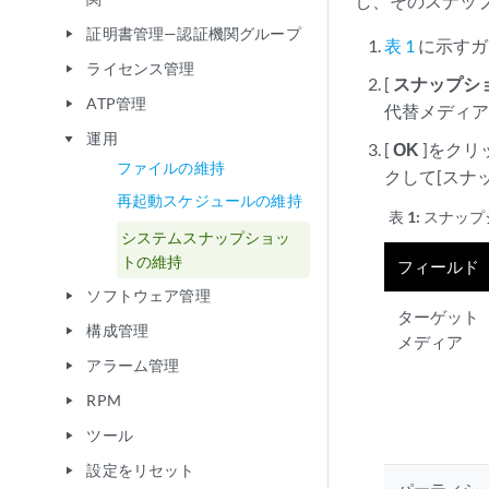
し、そのスナッ
証明書管理—認証機関グループ
play_arrow
表 1
に示すガ
ライセンス管理
play_arrow
[
スナップシ
ATP管理
play_arrow
代替メディア
運用
play_arrow
[
OK
]をクリ
ファイルの維持
クして[スナ
再起動スケジュールの維持
表 1:
スナップ
システムスナップショッ
トの維持
フィールド
ソフトウェア管理
play_arrow
ターゲット
構成管理
play_arrow
メディア
アラーム管理
play_arrow
RPM
play_arrow
ツール
play_arrow
設定をリセット
play_arrow