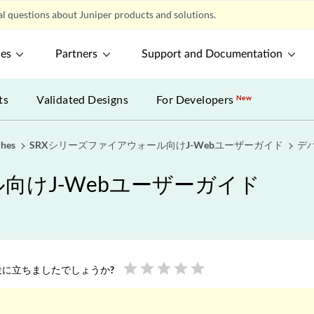
l questions about Juniper products and solutions.
ces
Partners
Support and Documentation
ts
Validated Designs
For Developers
New
ches
SRXシリーズファイアウォール向けJ-Webユーザーガイド
デ
向けJ-Webユーザーガイド
star
star
star
star
star
に立ちましたでしょうか?