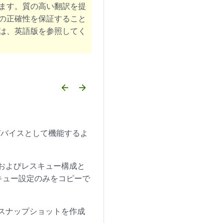
ます。質の高い翻訳を提
の正確性を保証すること
は、英語版を参照してく
arrow_backward
arrow_forward
デバイスとして機能するよ
定およびレスキュー構成と
キュー設定のみをコピーで
のスナップショットを作成