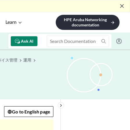
close
HPE Aruba Networking
Learn
arrow_forward
documentation
Ask AI
バイス管理
運用
keyboard_arrow_right
Go to English page