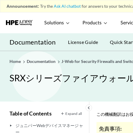
Announcement:
Try the
Ask AI chatbot
for answers to your technica
Solutions
Products
Servi
Documentation
License Guide
Quick Star
Home
Documentation
J-Web for Security Firewalls and Swit
SRXシリーズファイアウォール
keyboard_arrow_left
Table of Contents
Expand all
この機械翻訳はお役
ジュニパーWebデバイスマネージャ
play_arrow
免責事項:
ー