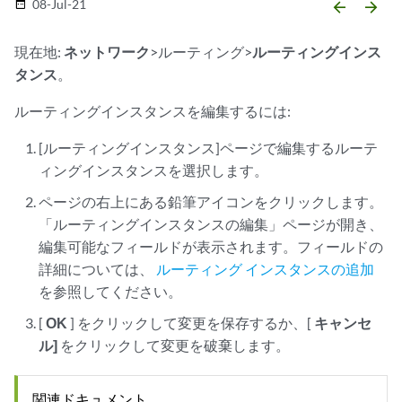
08-Jul-21
date_range
arrow_backward
arrow_forward
現在地:
ネットワーク
>ルーティング>
ルーティング
インス
タンス
。
ルーティングインスタンスを編集するには:
[ルーティングインスタンス]ページで編集するルーテ
ィングインスタンスを選択します。
ページの右上にある鉛筆アイコンをクリックします。
「ルーティングインスタンスの編集」ページが開き、
編集可能なフィールドが表示されます。フィールドの
詳細については、
ルーティング インスタンスの追加
を参照してください。
[
OK
] をクリックして変更を保存するか、[
キャンセ
ル]
をクリックして変更を破棄します。
関連ドキュメント