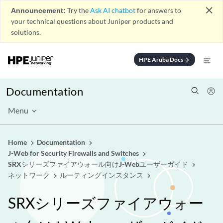
close
Announcement:
Try the
Ask AI chatbot
for answers to
your technical questions about Juniper products and
solutions.
HPE Aruba Docs
arrow_forward
Documentation
Menu
Home
Documentation
J-Web for Security Firewalls and Switches
SRXシリーズファイアウォール向けJ-Webユーザーガイド
ネットワーク
ルーティングインスタンス
SRXシリーズファイアウォー