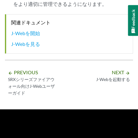
をより適切に管理できるようになります。
Feedback
関連ドキュメント
J-Webを開始
J-Webを見る
PREVIOUS
NEXT
arrow_backward
arrow_forward
SRXシリーズファイアウ
J-Webを起動する
ォール向けJ-Webユーザ
ーガイド