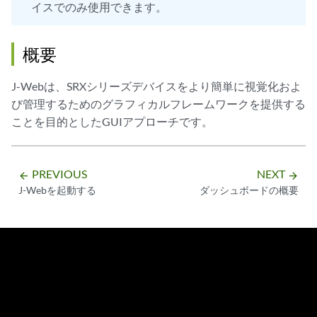
イスでのみ使用できます。
概要
J-Webは、SRXシリーズデバイスをより簡単に視覚化およ
び管理するためのグラフィカルフレームワークを提供する
ことを目的としたGUIアプローチです。
PREVIOUS
NEXT
arrow_backward
arrow_forward
J-Webを起動する
ダッシュボードの概要