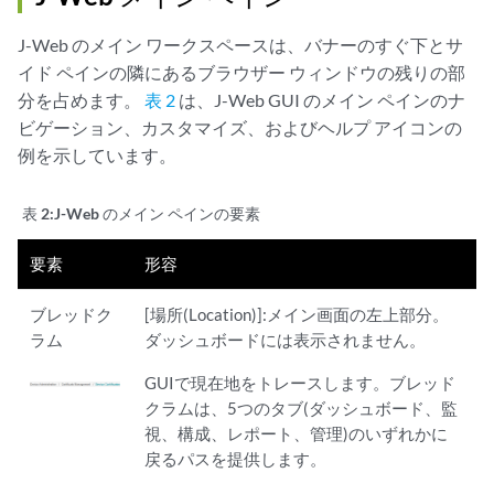
J-Web のメイン ワークスペースは、バナーのすぐ下とサ
イド ペインの隣にあるブラウザー ウィンドウの残りの部
分を占めます。
表 2
は、J-Web GUI のメイン ペインのナ
ビゲーション、カスタマイズ、およびヘルプ アイコンの
例を示しています。
表 2:
J-Web のメイン ペインの要素
要素
形容
ブレッドク
[場所(Location)]:メイン画面の左上部分。
ラム
ダッシュボードには表示されません。
GUIで現在地をトレースします。ブレッド
クラムは、5つのタブ(ダッシュボード、監
視、構成、レポート、管理)のいずれかに
戻るパスを提供します。