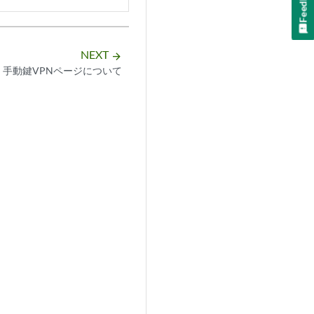
Feedback
NEXT
arrow_forward
手動鍵VPNページについて