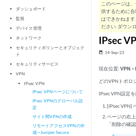
このページは、
ダッシュボード
play_arrow
供するために合
監視
はできかねます
play_arrow
ださい. ダウンロ
デバイス管理
play_arrow
IPsec
ネットワーク
play_arrow
セキュリティポリシーとオブジェク
play_arrow
14-Sep-23
date_range
ト
セキュリティサービス
play_arrow
現在位置:
VPN
>
VPN
play_arrow
どのVPNトポロ
IPsec VPN
play_arrow
IPsec VPNページについて
IPsec VPN設
IPsec VPNのグローバル設
[IPsec V
定
ページの右
サイト間VPNの作成
「削除の確
リモートアクセスVPNの作
成—Juniper Secure