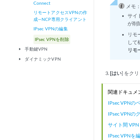
Connect
メモ
リモートアクセスVPNの作
サイ
成—NCP専用クライアント
が削
IPsec VPNの編集
リモ
IPsec VPNを削除
して
手動鍵VPN
リモー
play_arrow
ダイナミックVPN
play_arrow
[はい
] をク
関連ドキュメ
IPsec VP
IPsec VP
サイト間 VP
IPsec VPN