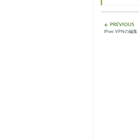
PREVIOUS
arrow_backward
IPsec VPNの編集