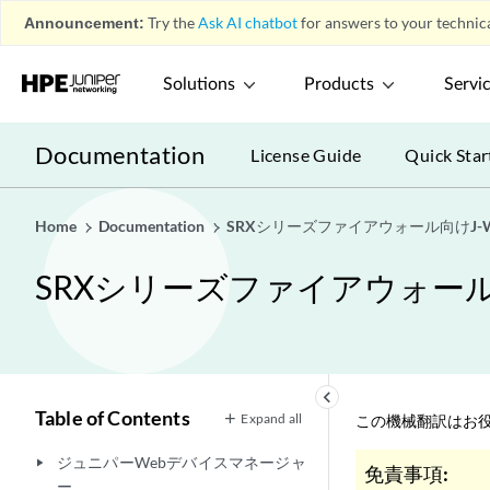
Announcement:
Try the
Ask AI chatbot
for answers to your technica
Solutions
Products
Servi
Documentation
License Guide
Quick Star
Home
Documentation
SRXシリーズファイアウォール向けJ-
SRXシリーズファイアウォール
keyboard_arrow_left
Table of Contents
Expand all
この機械翻訳はお役
ジュニパーWebデバイスマネージャ
play_arrow
免責事項:
ー