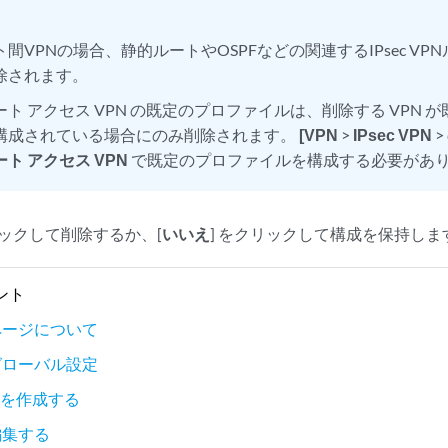
：
ト間VPNの場合、静的ルートやOSPFなどの関連するIPsec V
除されます。
ート アクセス VPN の既定のプロファイルは、削除する VPN 
構成されている場合にのみ削除されます。
[VPN
>
IPsec VPN
>
ト アクセス VPN
で既定のプロファイルを構成する必要があ
リックして削除するか、[
いいえ
] をクリックして構成を保持しま
ント
Nのページについて
Nのグローバル設定
N を作成する
を編集する