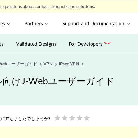
l questions about Juniper products and solutions.
ces
Partners
Support and Documentation
ts
Validated Designs
For Developers
New
Webユーザーガイド
VPN
IPsec VPN
向けJ-Webユーザーガイド
star
star
star
star
star
に立ちましたでしょうか?