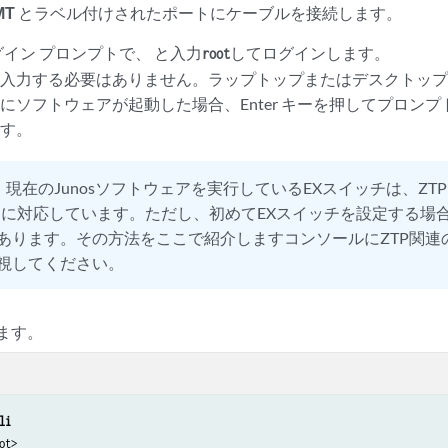
MT
とラベル付けされたポートにケーブルを接続します。
 ログイン プロンプトで、 と入力
してログインします。
root
入力する必要はありません。ラップトップまたはデスクトップ P
にソフトウェアが起動した場合、Enter キーを押してプロン
ます。
：
現在のJunosソフトウェアを実行しているEXスイッチは、ZT
)に対応しています。ただし、初めてEXスイッチを設定する場合
あります。その方法をここで紹介しますコンソールにZTP関連
視してください。
します。
li
ot>