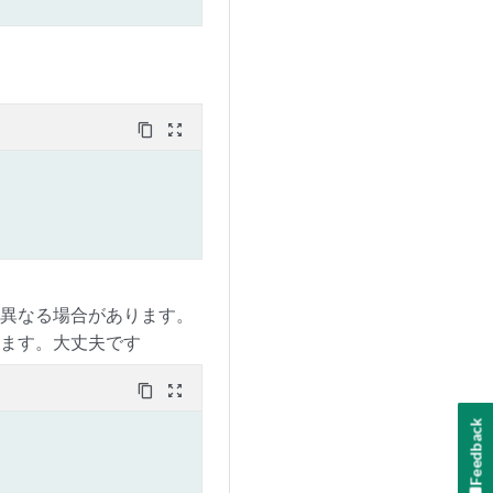
content_copy
zoom_out_map
て異なる場合があります。
ります。大丈夫
です
content_copy
zoom_out_map
Feedback