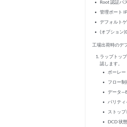
Root 認証
管理ポート I
デフォルトゲ
(オプション
工場出荷時のデフ
ラップトップ
認します
。
ボーレート
フロー制
データ—
パリティ
ストップ
DCD 状態: