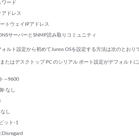
パスワード
P アドレス
ートウェイIPアドレス
)DNSサーバーとSNMP読み取りコミュニティ
ォルト設定から初めてJunos OSを設定する方法は次のとおり
またはデスクトップ PC のシリアル ポート設定がデフォルト
—9600
御-なし
8
-なし
ビット-1
Disregard