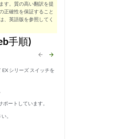
ます。質の高い翻訳を提
の正確性を保証すること
は、英語版を参照してく
b手順)
arrow_backward
arrow_forward
 EX シリーズ スイッチを
。
スイッチをサポートしています。
さい。