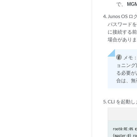
で、
MG
Junos OS
パスワードを
に接続する前
場合があり
メモ
ョニング
る必要が
合は、無
CLI を起動
root@:RE:0% 
c
{master:0} ro