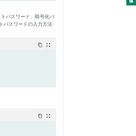
ストパスワード、暗号化パ
ストパスワードの入力方法
content_copy
zoom_out_map
content_copy
zoom_out_map