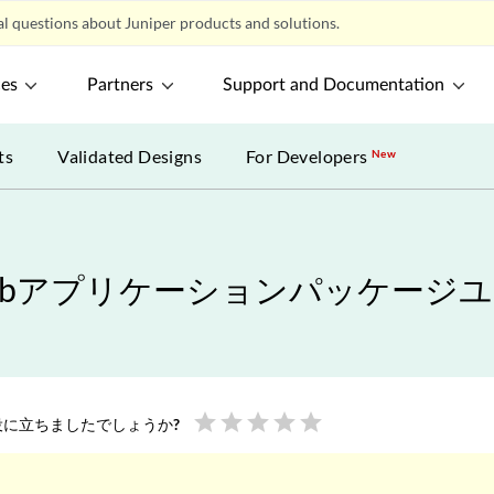
l questions about Juniper products and solutions.
ces
Partners
Support and Documentation
ts
Validated Designs
For Developers
New
Webアプリケーションパッケージ
star
star
star
star
star
に立ちましたでしょうか?