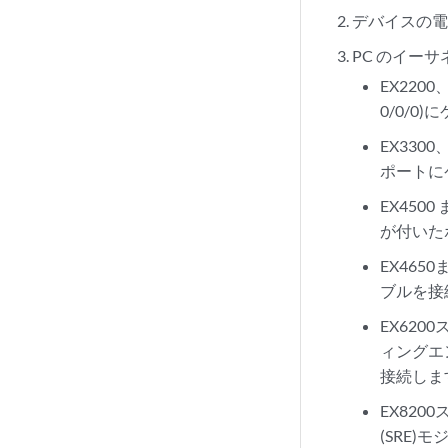
デバイスの
PC のイー
EX220
0/0/0
EX330
ポートに
EX450
が付いた
EX465
ブルを接
EX62
ィングエ
接続しま
EX820
(SRE)