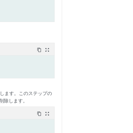
content_copy
zoom_out_map
定します。このステップの
を削除します。
content_copy
zoom_out_map