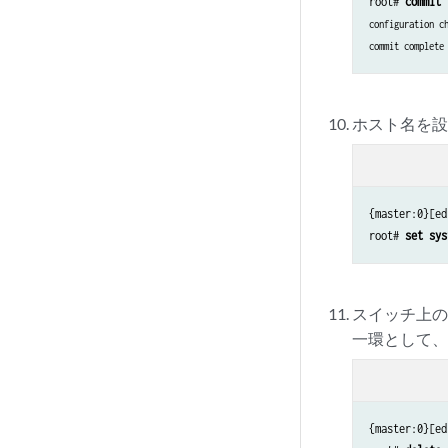
root# 
commit
configuration ch
commit complete
ホスト名を
{master:0}[ed
root# 
set sys
スイッチ上の
一環として、
{master:0}[ed