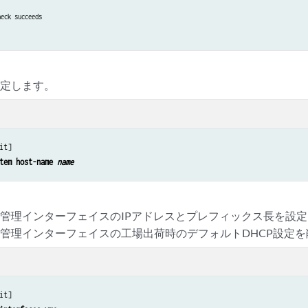
eck succeeds

設定します。
it]

tem host-name 
name
管理インターフェイスのIPアドレスとプレフィックス長を設
管理インターフェイスの工場出荷時のデフォルトDHCP設定
it]
