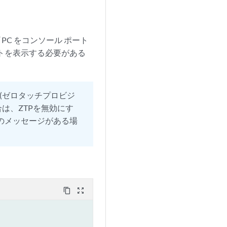
C をコンソール ポート
プトを表示する必要がある
P(ゼロタッチプロビジ
は、ZTPを無効にす
のメッセージがある場
content_copy
zoom_out_map