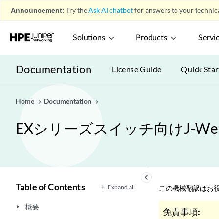
Announcement:
Try the
Ask AI chatbot
for answers to your technica
Solutions
Products
Servi
Documentation
License Guide
Quick Star
Home
Documentation
EXシリーズスイッチ向けJ-
keyboard_arrow_left
Table of Contents
Expand all
この機械翻訳はお役
概要
play_arrow
免責事項: