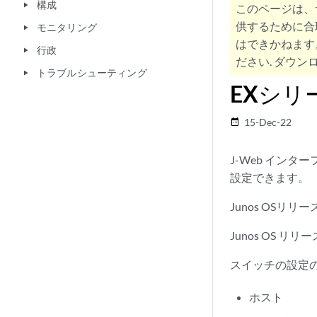
構成
play_arrow
このページは、
供するために合
モニタリング
play_arrow
はできかねます
行政
play_arrow
ださい. ダウンロ
トラブルシューティング
play_arrow
EXシリ
15-Dec-22
date_range
J-Web インタ
設定できます。
Junos OSリリ
Junos OS リリ
スイッチの設定
ホスト