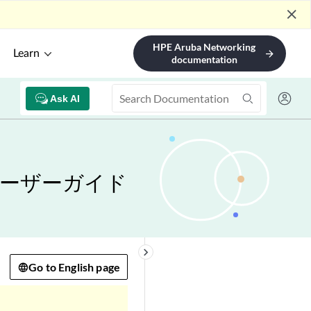
close
HPE Aruba Networking
Learn
arrow_forward
documentation
Ask AI
ユーザーガイド
keyboard_arrow_right
Go to English page