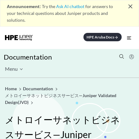
close
Announcement:
Try the
Ask AI chatbot
for answers to
your technical questions about Juniper products and
solutions.
HPE Aruba Docs
arrow_forward
Documentation
Menu
Home
Documentation
メトロイーサネットビジネスサービス—Juniper Validated
Design(JVD)
メトロイーサネットビジネ
スサービス—Juniper