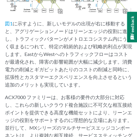
Feedback
図1
に示すように、新しいモデルの出現が右に移動する
と、アグリゲーションノードはリーンエッジの役割に進化
し、トラフィックパターンがメトロエコシステム内にうま
く収まるにつれて、特定の戦術的および戦略的利点が実現
します。EastからWestへのトラフィックフローはコスト
が最適化され、障害の影響範囲が大幅に減少します。消費
電力の削減とギガビットあたりのコストの削減と同時に、
拡張性とカスタマーエクスペリエンスを向上させるという
追加のメリットも実現しています。
ACX7000 ファミリーは、お客様の要件の大部分に対応
し、これらの新しいクラウド複合施設に不可欠な相互接続
ポイントを提供できる高度な機能セットにより、リーンエ
ッジの役割をサポートするのに理想的な立場にあります。
並行して、MXシリーズのマルチサービスエッジコンポー
ネントは、より複雑な相互接続、サービススティッチング