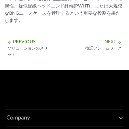
属性、疑似配線ヘッドエンド終端(PWHT)、または大規模
なBNGユースケースを管理するという重要な役割を果た
します。
PREVIOUS
NEXT
arrow_backward
arrow_forward
ソリューションのメリ
検証フレームワーク
ット
Company