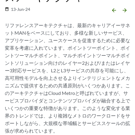
13-Jun-24
date_range
arrow_backward
arrow_forward
リファレンスアーキテクチャは、最新のキャリアイーサネ
ットMANをベースにしており、多様な新しいサービス、
アプリケーション、ユースケースを促進するために必要な
変革を考慮に入れています。ポイントツーポイント、ポイ
ントツーマルチポイント、マルチポイントツーマルチポイ
ントソリューション向けのレイヤー2および/またはレイヤ
ー3対応サービスを、L2とL3サービスの共存を可能にし、
高可用性モデルを向上させるよりインテリジェントなメカ
ニズムで提供するための共通原則がいくつかあります。こ
のアーキテクチャはCloud Metroと呼ばれていますが、サ
ービスプロバイダとコンテンツプロバイダが融合する上で
いくつかの重要な特徴があります。このような変化する業
界のトレンドでは、より複雑なメトロのワークロードをサ
ポートしながら、大規模な帯域幅とサービススケールの拡
張が求められています。