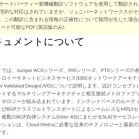
サードパーティー製機械翻訳ソフトウェアを使用して翻訳され
理的な対応はされていますが、ジュニパーネットワークスがそ
。この翻訳に含まれる情報の正確性について疑問が生じた場合
ード可能なPDF (英語版のみ).
キュメントについて
では、Juniper ACXシリーズ、MXシリーズ、PTXシリーズ
ロイーサネットビジネスサービス(EBS)ネットワークアーキ
er Validated Design(JVD)について説明します。設計コ
ートするマルチリングアーキテクチャと相互接続メトロファブ
トポロジーが組み込まれています。インテントベースのルーティ
びBGPクラスフルトランスポートによるシームレスなMPLS
数のBGP自律システム(Inter-AS)にまたがるSLA(サービ
ションは、Cloud Metroに必要な従来のテクノロジーと最
です。