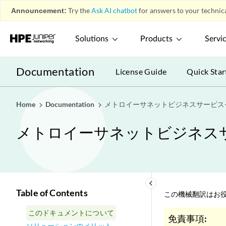
Announcement:
Try the
Ask AI chatbot
for answers to your technica
Solutions
Products
Servi
Documentation
License Guide
Quick Star
Home
Documentation
メトロイーサネットビジネスサービス—Juniper
メトロイーサネットビジネスサービス—Ju
keyboard_arrow_left
Table of Contents
この機械翻訳はお役
このドキュメントについて
免責事項:
ソリューションのメリット