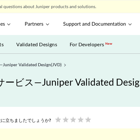
l questions about Juniper products and solutions.
ces
Partners
Support and Documentation
ts
Validated Designs
For Developers
New
 Validated Design(JVD)
niper Validated Design
star
star
star
star
star
に立ちましたでしょうか?