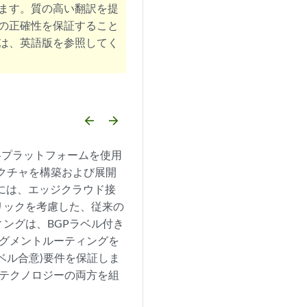
ます。質の高い翻訳を提
の正確性を保証すること
は、英語版を参照してく
arrow_backward
arrow_forward
の各プラットフォームを使用
テクチャを構築および展開
ンセプトには、エッジクラウド接
リックを考慮した、従来の
ングは、BGPラベル付き
セグメントルーティングを
スレベル合意)要件を保証しま
新のテクノロジーの両方を組