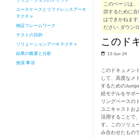
このページは、
ユースケースとリファレンスアーキ
供するために合
テクチャ
はできかねます
検証フレームワーク
ださい. ダウンロ
テストの目的
このド
ソリューションアーキテクチャ
結果の概要と分析
13-Jun-24
date_range
推奨 事項
このドキュメント
して、高度なメト
するためのJunip
続モデルをサポ
リングベースの
ユニキャストおよ
活用することで、複
す。このソリュー
み合わせたもの