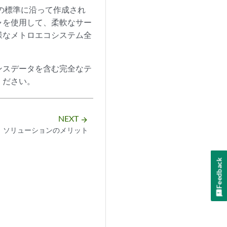
)の標準に沿って作成され
ャを使用して、柔軟なサー
様なメトロエコシステム全
ンスデータを含む完全なテ
ください。
NEXT
arrow_forward
ソリューションのメリット
Feedback