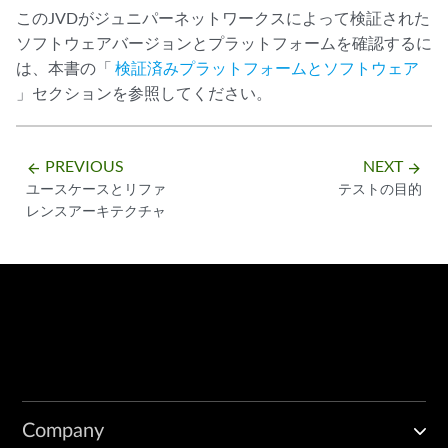
このJVDがジュニパーネットワークスによって検証された
ソフトウェアバージョンとプラットフォームを確認するに
は、本書の「
検証済みプラットフォームとソフトウェア
」セクションを参照してください。
PREVIOUS
NEXT
arrow_backward
arrow_forward
ユースケースとリファ
テストの目的
レンスアーキテクチャ
Company