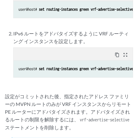
user@host# 
set routing-instances green vrf-advertise-selective f
IPv6 ルートをアドバタイズするように VRF ルーティ
ング インスタンスを設定します。
content_copy
zoom_out_map
user@host# 
set routing-instances green vrf-advertise-selective f
設定がコミットされた後、指定されたアドレス ファミリ
ーの MVPN ルートのみが VRF インスタンスからリモート
PE ルーターにアドバタイズされます。アドバタイズされ
るルートの制限を解除するには、
vrf-advertise-selective
ステートメントを削除します。