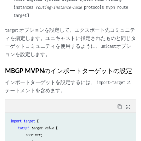
instances
routing-instance-name
protocols mvpn route
target]
オプションを設定して、エクスポート先コミュニテ
target
ィを指定します。ユニキャストに指定されたものと同じタ
ーゲットコミュニティを使用するように、
オプシ
unicast
ョンを設定します。
MBGP MVPNのインポートターゲットの設定
インポートターゲットを設定するには、
ス
import-target
テートメントを含めます。
content_copy
zoom_out_map
import-target
 {

target
target-value
 {

        receiver;
