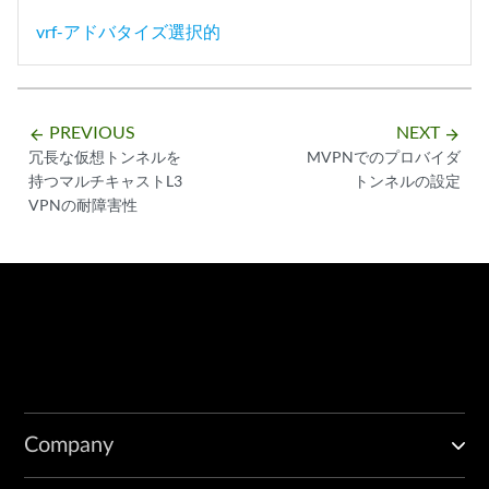
vrf-アドバタイズ選択的
PREVIOUS
NEXT
arrow_backward
arrow_forward
冗長な仮想トンネルを
MVPNでのプロバイダ
持つマルチキャストL3
トンネルの設定
VPNの耐障害性
Company