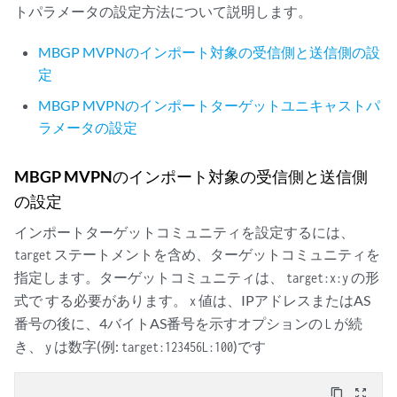
トパラメータの設定方法について説明します。
MBGP MVPNのインポート対象の受信側と送信側の設
定
MBGP MVPNのインポートターゲットユニキャストパ
ラメータの設定
MBGP MVPNのインポート対象の受信側と送信側
の設定
インポートターゲットコミュニティを設定するには、
ステートメントを含め、ターゲットコミュニティを
target
指定します。ターゲットコミュニティは、
の形
target:x:y
式で する必要があります。
値は、IPアドレスまたはAS
x
番号の後に、4バイトAS番号を示すオプションの
が続
L
き、
は数字(例:
)です
y
target:123456L:100
content_copy
zoom_out_map