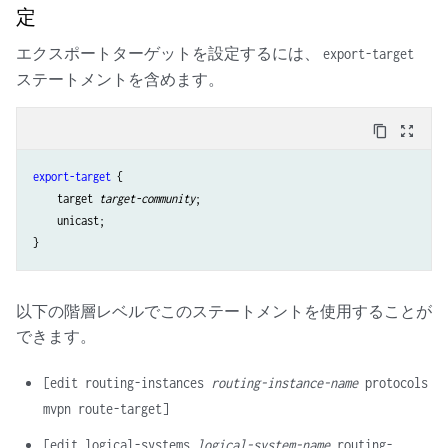
定
エクスポートターゲットを設定するには、
export-target
ステートメントを含めます。
content_copy
zoom_out_map
export-target
 {

    target 
target-community
;

    unicast;

以下の階層レベルでこのステートメントを使用することが
できます。
[edit routing-instances
routing-instance-name
protocols
mvpn route-target]
[edit logical-systems
logical-system-name
routing-