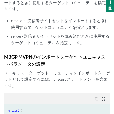
ートするときに使用するターゲットコミュニティを指定で
きます。
- 受信者サイトセットをインポートするときに
receiver
使用するターゲットコミュニティを指定します。
- 送信者サイトセットを読み込むときに使用する
sender
ターゲットコミュニティを指定します。
MBGP MVPNのインポートターゲットユニキャス
トパラメータの設定
ユニキャストターゲットコミュニティをインポートターゲ
ットとして設定するには、
ステートメントを含め
unicast
ます。
content_copy
zoom_out_map
unicast
 {
