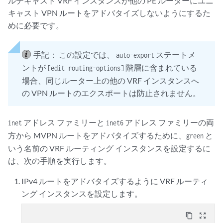
ルチキャスト VRF インスタンスが他の PE ルーターにユニ
キャスト VPN ルートをアドバタイズしないようにするた
めに必要です。
手記：
この設定では、
ステートメ
auto-export
ントが
階層に含まれている
[edit routing-options]
場合、同じルーター上の他の VRF インスタンスへ
の VPN ルートのエクスポートは防止されません。
アドレス ファミリーと
アドレス ファミリーの両
inet
inet6
方から MVPN ルートをアドバタイズするために、
と
green
いう名前の VRF ルーティング インスタンスを設定するに
は、次の手順を実行します。
IPv4 ルートをアドバタイズするように VRF ルーティ
ング インスタンスを設定します。
content_copy
zoom_out_map