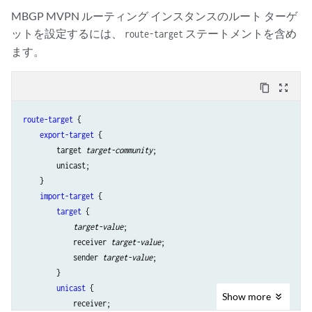
MBGP MVPN ルーティング インスタンスのルート ターゲ
ットを設定するには、
ステートメントを含め
route-target
ます。
content_copy
zoom_out_map
route-target
 {

export-target
 {

        target 
target-community
;

        unicast;

    }

import-target
 {

target
 {

target-value
;

            receiver 
target-value
;

            sender 
target-value
;

        }

unicast
 {

Show
more
            receiver;
