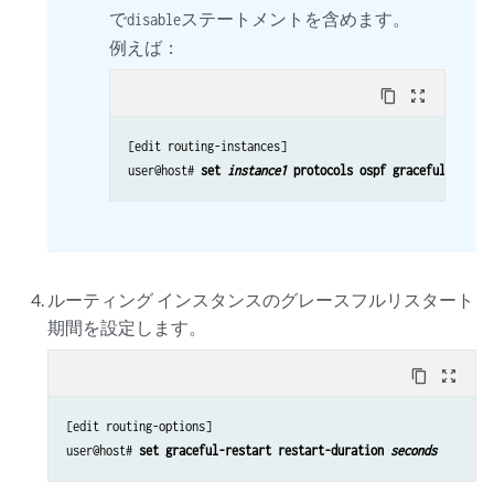
で
ステートメントを含めます。
disable
例えば：
content_copy
zoom_out_map
[edit routing-instances]

user@host# 
set 
instance1
 protocols ospf graceful-restar
ルーティング インスタンスのグレースフルリスタート
期間を設定します。
content_copy
zoom_out_map
[edit routing-options]

user@host# 
set graceful-restart restart-duration 
seconds