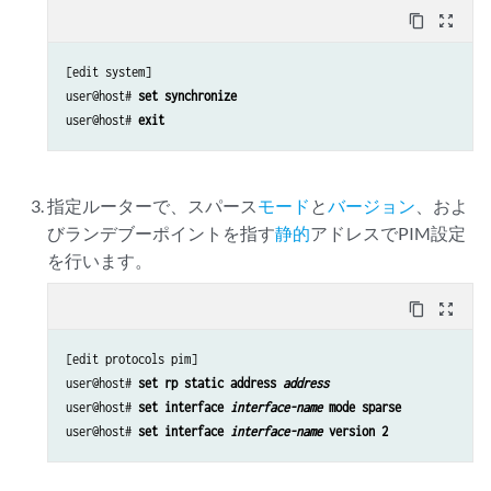
content_copy
zoom_out_map
[edit system]

user@host# 
set synchronize
user@host# 
exit
指定ルーターで、スパース
モード
と
バージョン
、およ
びランデブーポイントを指す
静的
アドレスでPIM設定
を行います。
content_copy
zoom_out_map
[edit protocols pim]

user@host# 
set rp static address 
address
user@host# 
set interface 
interface-name
 mode sparse
user@host# 
set interface 
interface-name
 version 2