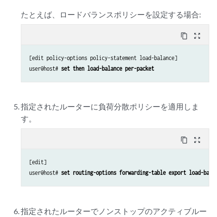
たとえば、ロードバランスポリシーを設定する場合:
content_copy
zoom_out_map
[edit policy-options policy-statement load-balance]

user@host# 
set then load-balance per-packet 
指定されたルーターに負荷分散ポリシーを適用しま
す。
content_copy
zoom_out_map
[edit]

user@host# 
set routing-options forwarding-table export load-bala
指定されたルーターでノンストップのアクティブルー