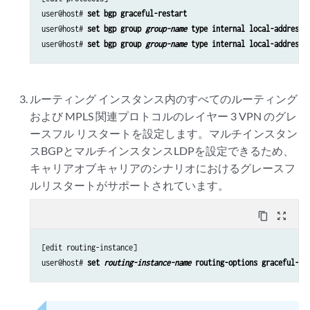
user@host# 
set bgp graceful-restart
user@host# 
set bgp group 
group-name
 type internal local-address 
user@host# 
set bgp group 
group-name
 type internal local-address 
ルーティング インスタンス内のすべてのルーティング
および MPLS 関連プロトコルのレイヤー 3 VPN のグレ
ースフル リスタートを設定します。マルチインスタン
スBGPとマルチインスタンスLDPを設定できるため、
キャリアオブキャリアのシナリオにおけるグレースフ
ルリスタートがサポートされています。
content_copy
zoom_out_map
[edit routing-instance]

user@host# 
set 
routing-instance-name
 routing-options graceful-re