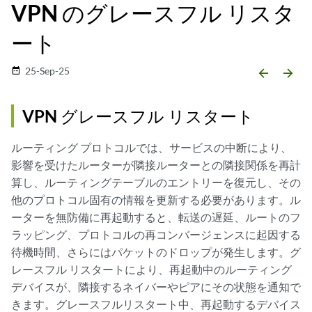
VPN のグレースフル リスタ
ート
25-Sep-25
date_range
arrow_backward
arrow_forward
VPN グレースフル リスタート
ルーティング プロトコルでは、サービスの中断により、
影響を受けたルーターが隣接ルーターとの隣接関係を再計
算し、ルーティングテーブルのエントリーを復元し、その
他のプロトコル固有の情報を更新する必要があります。ル
ーターを無防備に再起動すると、転送の遅延、ルートのフ
ラッピング、プロトコルの再コンバージェンスに起因する
待機時間、さらにはパケットのドロップが発生します。グ
レースフル リスタートにより、再起動中のルーティング
デバイスが、隣接するネイバーやピアにその状態を通知で
きます。グレースフルリスタート中、再起動するデバイス