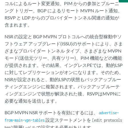
コルによるルート変更通知、PIM からの参加とプルーニ
ング トリガー、BGP によるリモート MVPN ルート通知、
RSVP と LDP からのプロバイダー トンネル関連の通知が
含まれます。
NSR の設定と BGP MVPN プロトコルへの統合型稼動中ソ
フトウェア アップグレード(ISSU)のサポートにより、さま
ざまなプロバイダー トンネル タイプ、さまざまな MVPN
モード(送信元ツリー、共有ツリー)、PIM 機能などの機能
が提供されます。その結果、イングレスPEでは、動的LSP
に対してレプリケーションがオンになります。そのため、
NSRが設定されると、動的LSPの状態もバックアップルー
ティングエンジンに複製されます。バックアップ ルーテ
ィングエンジンで状態が解決された後、RSVPはMVPNに
必要な通知を送信します。
BGP MVPN NSR サポートを有効にするには、
advertise-
設定ステートメントを
from-main-vpn-tables
[edit protocols
階層レベルで設定する必要があります。
bgp]