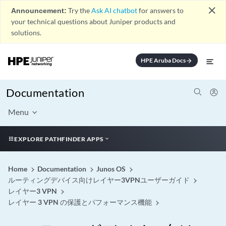
close
Announcement:
Try the
Ask AI chatbot
for answers to
your technical questions about Juniper products and
solutions.
HPE Aruba Docs
arrow_forward
Documentation
Menu
EXPLORE PATHFINDER APPS
Home
Documentation
Junos OS
ルーティングデバイス向けレイヤー3VPNユーザーガイド
レイヤー3 VPN
レイヤー 3 VPN の保護とパフォーマンス機能