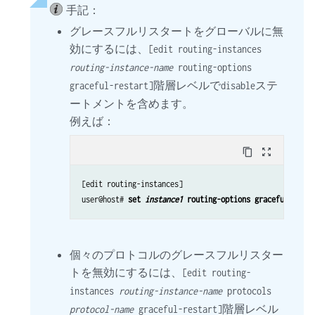
手記：
グレースフルリスタートをグローバルに無
効にするには、
[edit routing-instances
routing-instance-name
routing-options
階層レベルで
ステ
graceful-restart]
disable
ートメントを含めます。
例えば：
content_copy
zoom_out_map
[edit routing-instances]

user@host# 
set 
instance1
 routing-options graceful-resta
個々のプロトコルのグレースフルリスター
トを無効にするには、
[edit routing-
instances
routing-instance-name
protocols
階層レベル
protocol-name
graceful-restart]