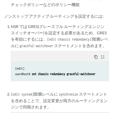
チェックポリシーなどのポリシー機能
ノンストップ アクティブ ルーティングを設定するには:
NSR では GRES(グレースフル ルーティングエンジン
スイッチオーバー)を設定する必要があるため、GRES
を有効にするには、
階層レベ
[edit chassis redundancy]
ルに
ステートメントを含めます。
graceful-switchover
content_copy
zoom_out_map
[edit]

user@host# 
set chassis redundancy graceful-switchover
階層レベルに
ステートメント
[edit system]
synchronize
を含めることで、設定変更が両方のルーティングエン
ジンで同期されます。