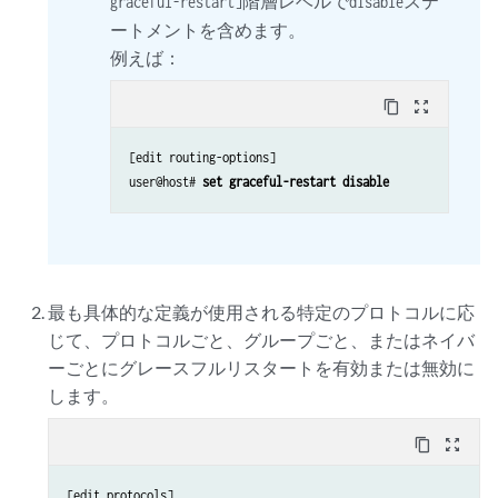
階層レベルで
ステ
graceful-restart]
disable
ートメントを含めます。
例えば：
content_copy
zoom_out_map
[edit routing-options]

user@host# 
set graceful-restart disable
最も具体的な定義が使用される特定のプロトコルに応
じて、プロトコルごと、グループごと、またはネイバ
ーごとにグレースフルリスタートを有効または無効に
します。
content_copy
zoom_out_map
[edit protocols]
