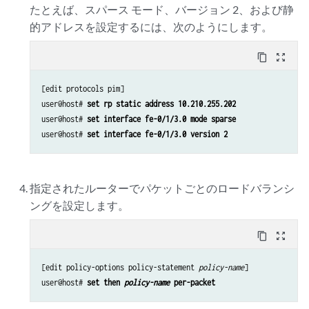
たとえば、スパース モード、バージョン 2、および静
的アドレスを設定するには、次のようにします。
content_copy
zoom_out_map
[edit protocols pim]

user@host# 
set rp static address 10.210.255.202 
user@host# 
set interface fe-0/1/3.0 mode sparse
user@host# 
set interface fe-0/1/3.0 version 2
指定されたルーターでパケットごとのロードバランシ
ングを設定します。
content_copy
zoom_out_map
[edit policy-options policy-statement 
policy-name
]

user@host# 
set then 
policy-name
 per-packet 