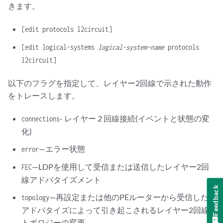
きます。
[edit protocols l2circuit]
[edit logical-systems
logical-system-name
protocols
l2circuit]
以下のフラグを指定して、レイヤー2回線で示された動作
をトレースします。
- レイヤー 2 回線接続(イベントと状態の変
connections
化)
—エラー状態
error
—LDPを使用して受信または送信したレイヤー2回
FEC
線アドバタイズメント
Feedback
—再設定または他のPEルーターから受信した
topology
アドバタイズによって引き起こされるレイヤー2回線
トポロジーの変更