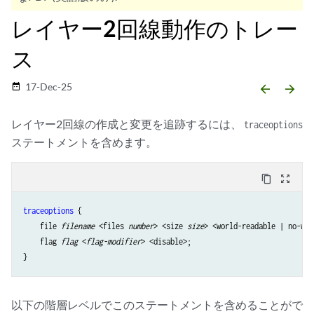
レイヤー2回線動作のトレー
ス
17-Dec-25
date_range
arrow_backward
arrow_forward
レイヤー2回線の作成と変更を追跡するには、
traceoptions
ステートメントを含めます。
content_copy
zoom_out_map
traceoptions
 {

    file 
filename
 <files 
number
> <size 
size
> <world-readable | no-wor
    flag 
flag
 <
flag-modifier
> <disable>;

以下の階層レベルでこのステートメントを含めることがで