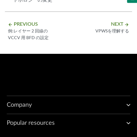
PREVIOUS
NEXT
arrow_backward
arrow_forward
例:レイヤー 2 回線の
VPWSを理解する
VCCV 用 BFD の設定
Company
Popular resources