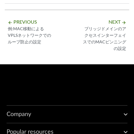
PREVIOUS
NEXT
arrow_backward
arrow_forward
例:MAC移動による
ブリッジドメインのア
VPLSネットワークでの
クセスインターフェイ
ループ防止の設定
スでのMACピンニング
の設定
Company
Popular resources