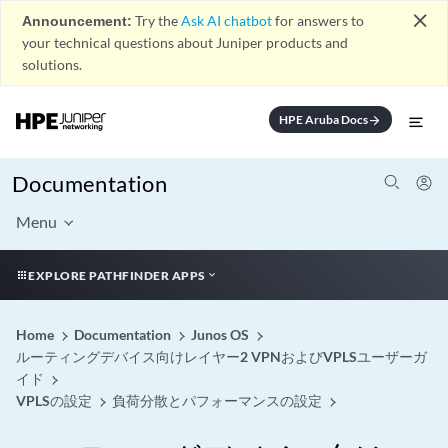
close
Announcement:
Try the
Ask AI chatbot
for answers to
your technical questions about Juniper products and
solutions.
HPE Aruba Docs
arrow_forward
Documentation
Menu
EXPLORE PATHFINDER APPS
Home
Documentation
Junos OS
ルーティングデバイス向けレイヤー2 VPNおよびVPLSユーザーガ
イド
VPLSの設定
負荷分散とパフォーマンスの設定