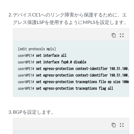
デバイスCE1へのリンク障害から保護するために、エ
グレス保護LSPを使用するようにMPLSを設定します。
content_copy
zoom_out_map
[edit protocols mpls]

user@PE1# 
set interface all
user@PE1# 
set interface fxp0.0 disable
user@PE1# 
set egress-protection context-identifier 198.51.100.3 
user@PE1# 
set egress-protection context-identifier 198.51.100.3 
user@PE1# 
set egress-protection traceoptions file ep size 100m
user@PE1# 
set egress-protection traceoptions flag all
BGPを設定します。
content_copy
zoom_out_map