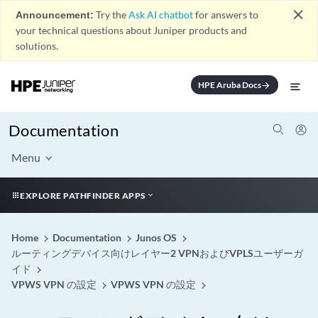
close
Announcement:
Try the
Ask AI chatbot
for answers to
your technical questions about Juniper products and
solutions.
HPE Aruba Docs
arrow_forward
Documentation
Menu
EXPLORE PATHFINDER APPS
Home
Documentation
Junos OS
ルーティングデバイス向けレイヤー2 VPNおよびVPLSユーザーガ
イド
VPWS VPN の設定
VPWS VPN の設定