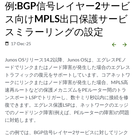
例:BGP信号レイヤー2サービ
ス向けMPLS出口保護サービ
スミラーリングの設定
17-Dec-25
date_range
arrow_backward
arrow_forward
Junos OSリリース14.2以降、Junos OSは、エグレスPEノ
ードでリンクまたはノード障害が発生した場合のエグレス
トラフィックの復元をサポートしています。コアネットワ
ークにリンクまたはノード障害が発生した場合、MPLS高
速再ルートなどの保護メカニズムをPEルーター間のトラ
ンスポートLSPでトリガーし、数十ミリ秒以内に接続を修
復できます。エグレス保護LSPは、ネットワークのエッジ
でのノードリンク障害(例えば、PEルーターの障害)の問題
に対処します。
この例では、BGP信号レイヤー2サービスに対してリンク