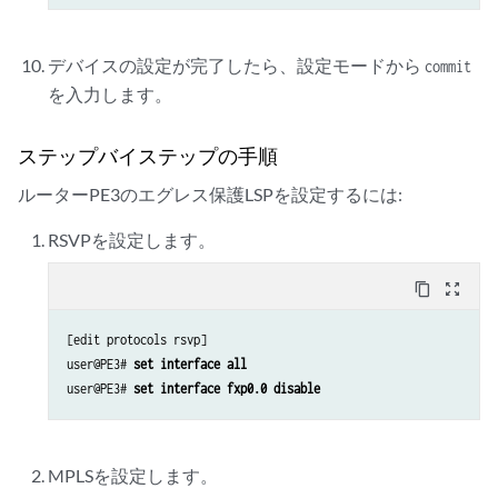
デバイスの設定が完了したら、設定モードから
commit
を入力します。
ステップバイステップの手順
ルーターPE3のエグレス保護LSPを設定するには:
RSVPを設定します。
content_copy
zoom_out_map
[edit protocols rsvp]

user@PE3# 
set interface all
user@PE3# 
set interface fxp0.0 disable
MPLSを設定します。