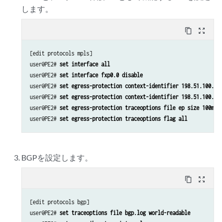
します。
content_copy
zoom_out_map
[edit protocols mpls]

user@PE2# 
set interface all
user@PE2# 
set interface fxp0.0 disable
user@PE2# 
set egress-protection context-identifier 198.51.100.3 
user@PE2# 
set egress-protection context-identifier 198.51.100.3 
user@PE2# 
set egress-protection traceoptions file ep size 100m
user@PE2# 
set egress-protection traceoptions flag all
BGPを設定します。
content_copy
zoom_out_map
[edit protocols bgp]

user@PE2# 
set traceoptions file bgp.log world-readable