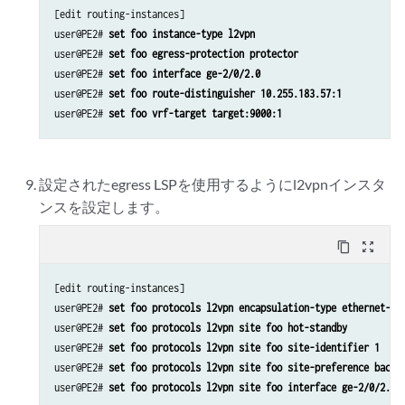
[edit routing-instances]

user@PE2# 
set foo instance-type l2vpn
user@PE2# 
set foo egress-protection protector
user@PE2# 
set foo interface ge-2/0/2.0
user@PE2# 
set foo route-distinguisher 10.255.183.57:1
user@PE2# 
set foo vrf-target target:9000:1
設定されたegress LSPを使用するようにl2vpnインスタ
ンスを設定します。
content_copy
zoom_out_map
[edit routing-instances]

user@PE2# 
set foo protocols l2vpn encapsulation-type ethernet-vl
user@PE2# 
set foo protocols l2vpn site foo hot-standby
user@PE2# 
set foo protocols l2vpn site foo site-identifier 1
user@PE2# 
set foo protocols l2vpn site foo site-preference backu
user@PE2# 
set foo protocols l2vpn site foo interface ge-2/0/2.0 