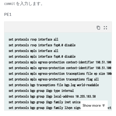
を入力します。
commit
PE1
content_copy
zoom_out_map
set protocols rsvp interface all
set protocols rsvp interface fxp0.0 disable
set protocols mpls interface all 
set protocols mpls interface fxp0.0 disable
set protocols mpls egress-protection context-identifier 198.51.100.3 
set protocols mpls egress-protection context-identifier 198.51.100.3 
set protocols mpls egress-protection traceoptions file ep size 100m 
set protocols mpls egress-protection traceoptions flag all 
set protocols bgp traceoptions file bgp.log world-readable
set protocols bgp group ibgp type internal
set protocols bgp group ibgp local-address 10.255.183.58
set protocols bgp group ibgp family inet unicast 
Show
more
set protocols bgp group ibgp family l2vpn signaling egress-protection
set protocols bgp group ibgp neighbor 192.0.2.3