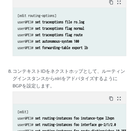
content_copy
zoom_out_map
[edit routing-options]

user@PE3# 
set traceoptions file ro.log
user@PE3# 
set traceoptions flag normal
user@PE3# 
set traceoptions flag route
user@PE3# 
set autonomous-system 100 
user@PE3# 
set forwarding-table export lb
コンテキストIDをネクストホップとして、ルーティン
グインスタンスからnlriをアドバタイズするように
BGPを設定します。
content_copy
zoom_out_map
[edit]

user@PE3# 
set routing-instances foo instance-type l2vpn
user@PE3# 
set routing-instances foo interface ge-2/1/2.0