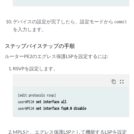
デバイスの設定が完了したら、設定モードから
commit
を入力します。
ステップバイステップの手順
ルーターPE2のエグレス保護LSPを設定するには:
RSVPを設定します。
content_copy
zoom_out_map
[edit protocols rsvp]

user@PE2# 
set interface all
user@PE2# 
set interface fxp0.0 disable
MPLSと、エグレス保護LSPとして機能するLSPを設定