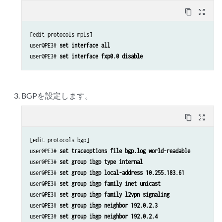
content_copy
zoom_out_map
[edit protocols mpls]

user@PE3# 
set interface all
user@PE3# 
set interface fxp0.0 disable
BGPを設定します。
content_copy
zoom_out_map
[edit protocols bgp]

user@PE3# 
set traceoptions file bgp.log world-readable
user@PE3# 
set group ibgp type internal
user@PE3# 
set group ibgp local-address 10.255.183.61
user@PE3# 
set group ibgp family inet unicast
user@PE3# 
set group ibgp family l2vpn signaling
user@PE3# 
set group ibgp neighbor 192.0.2.3
user@PE3# 
set group ibgp neighbor 192.0.2.4