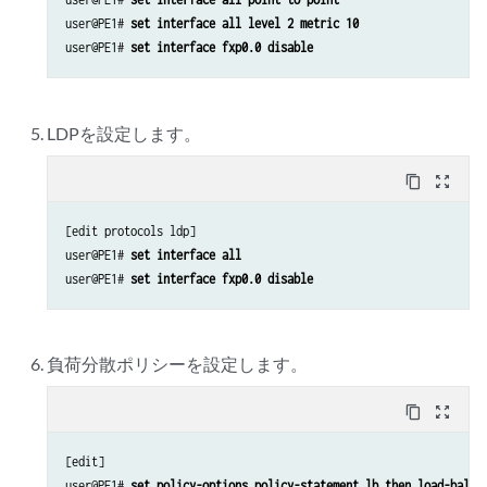
user@PE1# 
set interface all level 2 metric 10
user@PE1# 
set interface fxp0.0 disable
LDPを設定します。
content_copy
zoom_out_map
[edit protocols ldp]

user@PE1# 
set interface all
user@PE1# 
set interface fxp0.0 disable
負荷分散ポリシーを設定します。
content_copy
zoom_out_map
[edit]

user@PE1# 
set policy-options policy-statement lb then load-balan