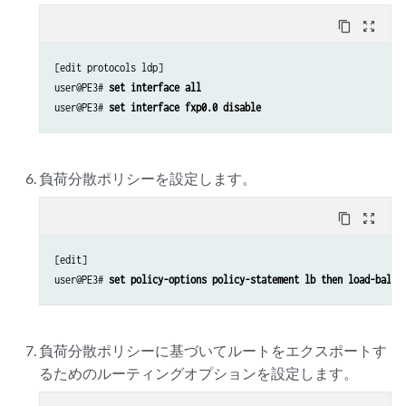
content_copy
zoom_out_map
[edit protocols ldp]

user@PE3# 
set interface all
user@PE3# 
set interface fxp0.0 disable
負荷分散ポリシーを設定します。
content_copy
zoom_out_map
[edit]

user@PE3# 
set policy-options policy-statement lb then load-balan
負荷分散ポリシーに基づいてルートをエクスポートす
るためのルーティングオプションを設定します。