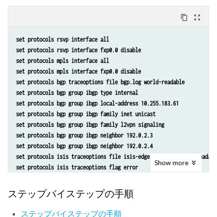
set routing-instances foo vrf-target target:9000:1
set protocols isis traceoptions flag error
set routing-instances foo protocols l2vpn encapsulation-type ethernet
content_copy
zoom_out_map
set protocols isis level 1 disable
set routing-instances foo protocols l2vpn site foo site-identifier 1
set protocols isis level 2 wide-metrics-only
set routing-instances foo protocols l2vpn site foo site-preference pr
set protocols rsvp interface all
set protocols isis interface all point-to-point
set routing-instances foo protocols l2vpn site foo interface ge-2/0/2
set protocols rsvp interface fxp0.0 disable
set protocols isis interface all level 2 metric 10
set protocols mpls interface all 
set protocols isis interface fxp0.0 disable
set protocols mpls interface fxp0.0 disable
set protocols ldp interface all 
set protocols bgp traceoptions file bgp.log world-readable
set protocols ldp interface fxp0.0 disable
set protocols bgp group ibgp type internal
set policy-options policy-statement lb then load-balance per-packet
set protocols bgp group ibgp local-address 10.255.183.61
set routing-options traceoptions file ro.log
set protocols bgp group ibgp family inet unicast 
set routing-options traceoptions flag normal
set protocols bgp group ibgp family l2vpn signaling 
set routing-options traceoptions flag route
set protocols bgp group ibgp neighbor 192.0.2.3
set routing-options autonomous-system 100 
set protocols bgp group ibgp neighbor 192.0.2.4
set routing-options forwarding-table export lb
set protocols isis traceoptions file isis-edge size 10m world-readabl
set routing-instances foo instance-type l2vpn
Show
more
set protocols isis traceoptions flag error
set routing-instances foo egress-protection protector
set protocols isis level 1 disable
set routing-instances foo interface ge-2/0/2.0
set protocols isis level 2 wide-metrics-only
ステップバイステップの手順
set routing-instances foo route-distinguisher 10.255.183.57:1
set protocols isis interface all point-to-point
set routing-instances foo vrf-target target:9000:1
set protocols isis interface all level 2 metric 10
ステップバイステップの手順
set routing-instances foo protocols l2vpn encapsulation-type ethernet