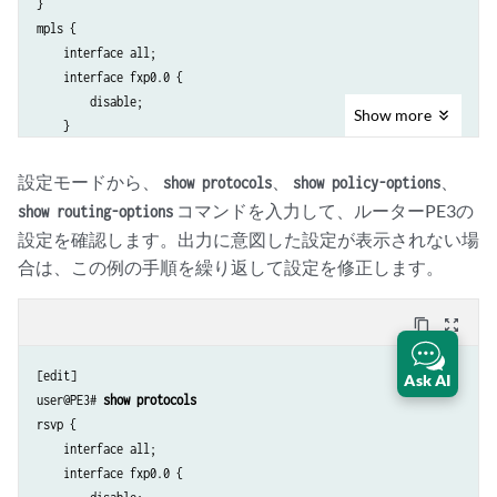
}

        family inet {

mpls {

            unicast;

    interface all;

        }

    interface fxp0.0 {

        family l2vpn {

        disable;

Show
more
            signaling {

    }

                egress-protection;

            }

    egress-protection {

設定モードから、
、
、
show protocols
show policy-options
        }

        context-identifier 198.51.100.3 {

コマンドを入力して、ルーターPE3の
show routing-options
        neighbor 192.0.2.3;

            protector;

設定を確認します。出力に意図した設定が表示されない場
        neighbor 192.0.2.4;

            advertise-mode stub-alias;

    }

合は、この例の手順を繰り返して設定を修正します。
        }

}

        traceoptions {

isis {

            file ep size 100m;

content_copy
zoom_out_map
    traceoptions {

            flag all;

        file isis-edge size 10m world-readable;

        }

[edit]

Ask AI
        flag error;

    }

user@PE3# 
show protocols
    }

}

rsvp {

    level 1 disable;

bgp {

    interface all;

    level 2 wide-metrics-only;

    traceoptions {

    interface fxp0.0 {

    interface all {

        file bgp.log world-readable;
