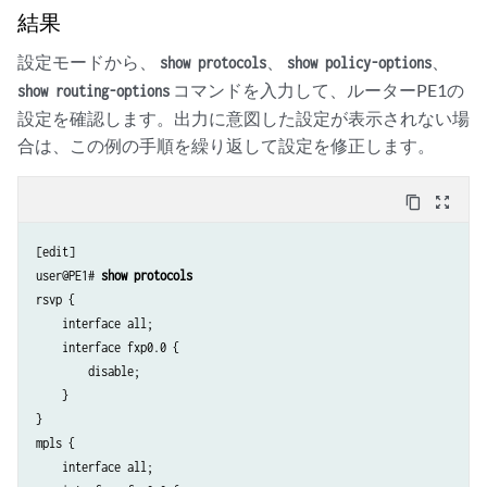
結果
設定モードから、
、
、
show protocols
show policy-options
コマンドを入力して、ルーターPE1の
show routing-options
設定を確認します。出力に意図した設定が表示されない場
合は、この例の手順を繰り返して設定を修正します。
content_copy
zoom_out_map
[edit]

user@PE1# 
show protocols
rsvp {

    interface all;

    interface fxp0.0 {

        disable;

    }

}

mpls {

    interface all;
