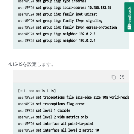
user@PE2# 
set group ibgp type internal
user@PE2# 
set group ibgp local-address 10.255.183.57
Feedback
user@PE2# 
set group ibgp family inet unicast
user@PE2# 
set group ibgp family l2vpn signaling
user@PE2# 
set group ibgp family l2vpn egress-protection
user@PE2# 
set group ibgp neighbor 192.0.2.3
user@PE2# 
set group ibgp neighbor 192.0.2.4
IS-ISを設定します。
content_copy
zoom_out_map
[edit protocols isis]

user@PE2# 
set traceoptions file isis-edge size 10m world-readabl
user@PE2# 
set traceoptions flag error
user@PE2# 
set level 1 disable
user@PE2# 
set level 2 wide-metrics-only
user@PE2# 
set interface all point-to-point
user@PE2# 
set interface all level 2 metric 10