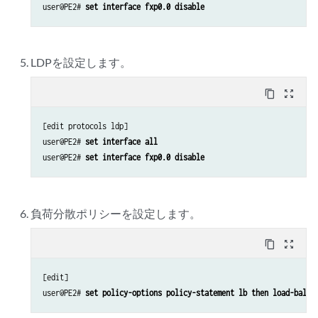
user@PE2# 
set interface fxp0.0 disable
LDPを設定します。
content_copy
zoom_out_map
[edit protocols ldp]

user@PE2# 
set interface all
user@PE2# 
set interface fxp0.0 disable
負荷分散ポリシーを設定します。
content_copy
zoom_out_map
[edit]

user@PE2# 
set policy-options policy-statement lb then load-balan