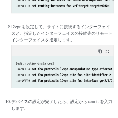
user@PE3# 
set routing-instances foo route-distinguisher 10.255.1
user@PE3# 
set routing-instances foo vrf-target target:9000:1
l2vpnを設定して、サイトに接続するインターフェイ
スと、指定したインターフェイスの接続先のリモート
インターフェイスを指定します。
content_copy
zoom_out_map
[edit routing-instances]

user@PE3# 
set foo protocols l2vpn encapsulation-type ethernet-vl
user@PE3# 
set foo protocols l2vpn site foo site-identifier 2
user@PE3# 
set foo protocols l2vpn site foo interface ge-2/1/2.0 
デバイスの設定が完了したら、設定から
を入力
commit
します。