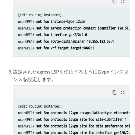
content_copy
zoom_out_map
[edit routing-instances]

user@PE1# 
set foo instance-type l2vpn
user@PE1# 
set foo egress-protection context-identifier 198.51.10
user@PE1# 
set foo interface ge-2/0/2.0
user@PE1# 
set foo route-distinguisher 10.255.183.58:1
user@PE1# 
set foo vrf-target target:9000:1
設定されたegress LSPを使用するようにl2vpnインスタ
ンスを設定します。
content_copy
zoom_out_map
[edit routing-instances]

user@PE1# 
set foo protocols l2vpn encapsulation-type ethernet-vl
user@PE1# 
set foo protocols l2vpn site foo site-identifier 1
user@PE1# 
set foo protocols l2vpn site foo site-preference prima
user@PE1# 
set foo protocols l2vpn site foo interface ge-2/0/2.0 