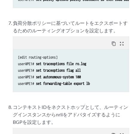
負荷分散ポリシーに基づいてルートをエクスポートす
るためのルーティングオプションを設定します。
content_copy
zoom_out_map
[edit routing-options]

user@PE1# 
set traceoptions file ro.log
user@PE1# 
set traceoptions flag all
user@PE1# 
set autonomous-system 100 
user@PE1# 
set forwarding-table export lb
コンテキストIDをネクストホップとして、ルーティン
グインスタンスからnrliをアドバタイズするように
BGPを設定します。