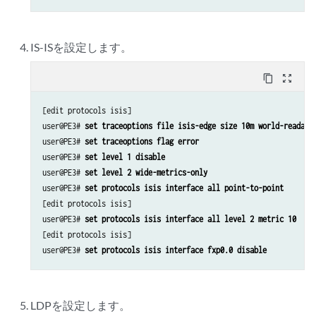
IS-ISを設定します。
content_copy
zoom_out_map
[edit protocols isis]

user@PE3# 
set traceoptions file isis-edge size 10m world-readabl
user@PE3# 
set traceoptions flag error
user@PE3# 
set level 1 disable
user@PE3# 
set level 2 wide-metrics-only
user@PE3# 
set protocols isis interface all point-to-point
[edit protocols isis]

user@PE3# 
set protocols isis interface all level 2 metric 10
[edit protocols isis]

user@PE3# 
set protocols isis interface fxp0.0 disable
LDPを設定します。