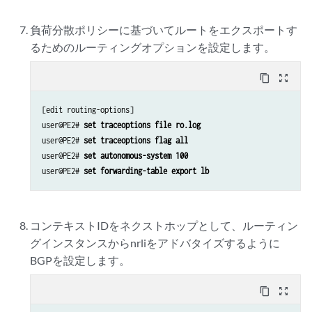
負荷分散ポリシーに基づいてルートをエクスポートす
るためのルーティングオプションを設定します。
content_copy
zoom_out_map
[edit routing-options]

user@PE2# 
set traceoptions file ro.log
user@PE2# 
set traceoptions flag all
user@PE2# 
set autonomous-system 100 
user@PE2# 
set forwarding-table export lb
コンテキストIDをネクストホップとして、ルーティン
グインスタンスからnrliをアドバタイズするように
BGPを設定します。
content_copy
zoom_out_map