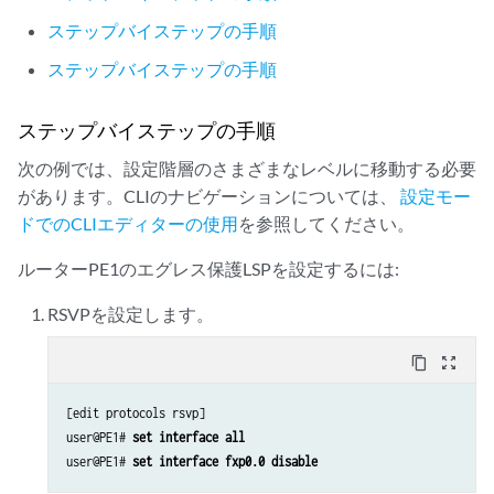
set protocols isis interface fxp0.0 disable
set routing-instances foo protocols l2vpn site foo hot-standby
ステップバイステップの手順
set protocols ldp interface all 
set routing-instances foo protocols l2vpn site foo site-identifier 1
set protocols ldp interface fxp0.0 disable
set routing-instances foo protocols l2vpn site foo site-preference ba
ステップバイステップの手順
set policy-options policy-statement lb then load-balance per-packet
set routing-instances foo protocols l2vpn site foo interface ge-2/0/2
set routing-options traceoptions file ro.log
ステップバイステップの手順
set routing-options traceoptions flag normal
set routing-options traceoptions flag route
次の例では、設定階層のさまざまなレベルに移動する必要
set routing-options autonomous-system 100 
があります。CLIのナビゲーションについては、
設定モー
set routing-options forwarding-table export lb
ドでのCLIエディターの使用
を参照してください。
set routing-instances foo instance-type l2vpn
set routing-instances foo interface ge-2/1/2.0
ルーターPE1のエグレス保護LSPを設定するには:
set routing-instances foo route-distinguisher 10.255.183.61:1
set routing-instances foo vrf-target target:9000:1
RSVPを設定します。
set routing-instances foo protocols l2vpn encapsulation-type ethernet
set routing-instances foo protocols l2vpn site foo site-identifier 2
content_copy
zoom_out_map
set routing-instances foo protocols l2vpn site foo interface ge-2/1/2
[edit protocols rsvp]

user@PE1# 
set interface all
user@PE1# 
set interface fxp0.0 disable