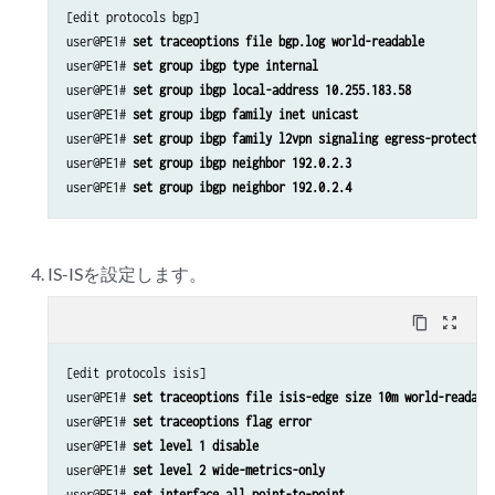
[edit protocols bgp]

user@PE1# 
set traceoptions file bgp.log world-readable
user@PE1# 
set group ibgp type internal
user@PE1# 
set group ibgp local-address 10.255.183.58
user@PE1# 
set group ibgp family inet unicast
user@PE1# 
set group ibgp family l2vpn signaling egress-protectio
user@PE1# 
set group ibgp neighbor 192.0.2.3
user@PE1# 
set group ibgp neighbor 192.0.2.4
IS-ISを設定します。
content_copy
zoom_out_map
[edit protocols isis]

user@PE1# 
set traceoptions file isis-edge size 10m world-readabl
user@PE1# 
set traceoptions flag error
user@PE1# 
set level 1 disable
user@PE1# 
set level 2 wide-metrics-only
user@PE1# 
set interface all point-to-point