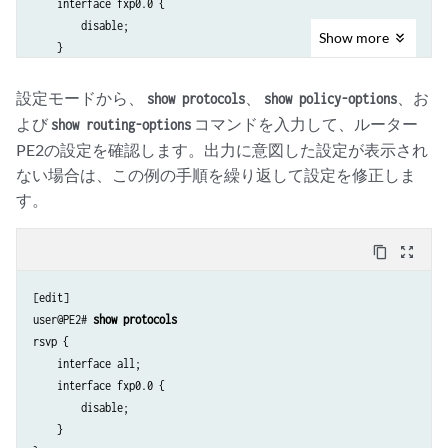
    interface fxp0.0 {

        disable;

Show
more
    }

    egress-protection {

        context-identifier 198.51.100.3 {

設定モードから、
、
、お
show protocols
show policy-options
            primary;

よび
コマンドを入力して、ルーター
show routing-options
            advertise-mode stub-alias;

PE2の設定を確認します。出力に意図した設定が表示され
        }

ない場合は、この例の手順を繰り返して設定を修正しま
        traceoptions {

す。
            file ep size 100m;

            flag all;

        }

content_copy
zoom_out_map
    }

}

[edit]

bgp {

user@PE2# 
show protocols
    traceoptions {

rsvp {

        file bgp.log world-readable;

    interface all;

    }

    interface fxp0.0 {

    group ibgp {

        disable;

        type internal;

    }

        local-address 10.255.183.58;
