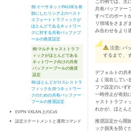
この例では、主
例:イーサネットPAUSEを有
共有バッファー
効にしたリンク上のベスト
すべてのポート
エフォートトラフィックが
リ領域をさまざ
ほとんどであるネットワー
み合わせをより
クに対する共有バッファプ
ールの推奨設定
注意:
バ
例:マルチキャストトラフ
するまで
、
ィックがほとんどである
ネットワーク向けの共有
バッファープールの推奨
デフォルトの共
設定
よく混在してい
例:ほとんどがロスレストラ
ファ設定のいず
フィックを持つネットワー
一時停止が有効
クのための共有バッファー
ャストトラフィ
プールの推奨設定
れかが、ほとん
EVPN VXLAN上のCoS
play_arrow
推奨設定から開
設定ステートメントと運用コマンド
play_arrow
ック損失を防ぐ