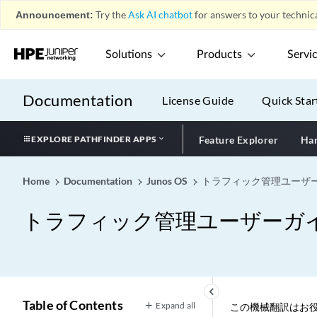
Announcement:
Try the
Ask AI chatbot
for answers to your technica
Solutions
Products
Servi
Documentation
License Guide
Quick Star
EXPLORE PATHFINDER APPS
Feature Explorer
Har
Home
Documentation
Junos OS
トラフィック管理ユーザーガ
トラフィック管理ユーザーガイド
keyboard_arrow_left
Table of Contents
Expand all
この機械翻訳はお役