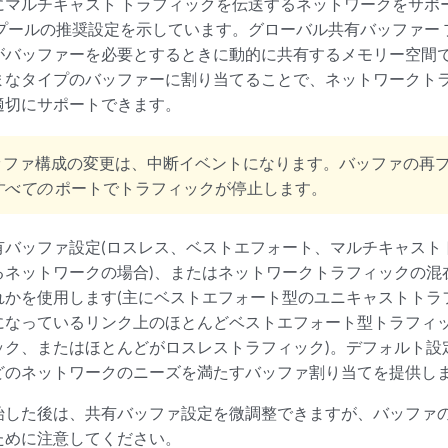
にマルチキャスト トラフィックを伝送するネットワークをサポ
 プールの推奨設定を示しています。グローバル共有バッファー
がバッファーを必要とするときに動的に共有するメモリー空間
まなタイプのバッファーに割り当てることで、ネットワークト
適切にサポートできます。
ッファ構成の変更は、中断イベントになります。バッファの再
すべての
ポートでトラフィックが停止します。
有バッファ設定(ロスレス、ベストエフォート、マルチキャスト
るネットワークの場合)、またはネットワークトラフィックの混
れかを使用します(主にベストエフォート型のユニキャストトラ
になっているリンク上のほとんどベストエフォート型トラフィ
ック、またはほとんどがロスレストラフィック)。デフォルト設
どのネットワークのニーズを満たすバッファ割り当てを提供し
始した後は、共有バッファ設定を微調整できますが、バッファ
ために注意してください。