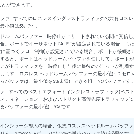
ことができます。
ッファ—すべてのロスレスイングレストラフィックの共有ロスレ
最小値は5%です。
ッドルームバッファ—一時停止がアサートされている間に受信し
合。ポートでイーサネットPAUSEが設定されている場合、ま
順位に基づくフロー制御)が設定されている場合、ポートが接続
信すると、ポートはヘッドルームバッファを使用して、ポート
ピアがトラフィックを一時停止した後に最後のパケットが到着
します。ロスレス ヘッドルーム バッファーの最小値は 0(ゼロ
ムバッファは、最小値を5%未満にできる唯一のバッファです。
ァ—すべてのベストエフォートイングレストラフィック(ベス
スティネーション、およびストリクト高優先度トラフィック)
るバッファーの最小値は 5% です。
インシャーシ導入の場合、仮想ロスレスヘッドルームバッファ
せん。2つのVCPポートには5%の最小バッファ値が必要です