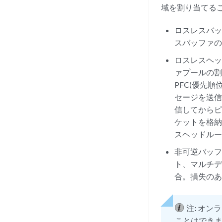
域を割り当てる
ロスレスバ
スバッファの
ロスレスヘ
ァプールの割
PFC(優先
セージを送
信してから
ケットを格納
スヘッドルー
非可逆バッフ
ト、マルチデ
合。損失のあ
注:
オンラ
ことはできま