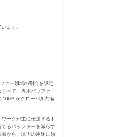
ています。
ッファー領域の割合を設定
はすべて、専用バッファ
00% がグローバル共有
トワークが主に伝送するト
当てるバッファーを減らす
領域から、以下の用途に領