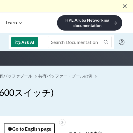
close
HPE Aruba Networking
Learn
arrow_forward
documentation
Ask AI
共有バッファプール
共有バッファー・プールの例
00スイッチ)
keyboard_arrow_right
Go to English page