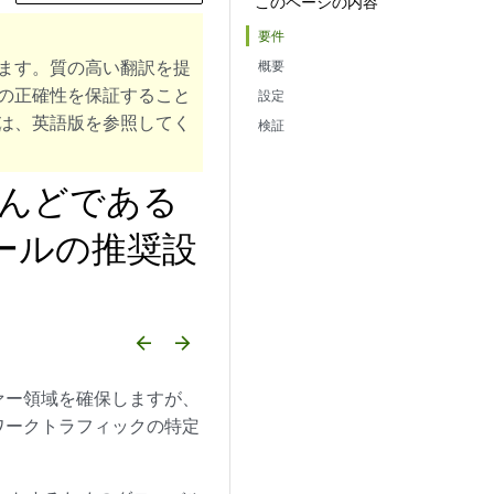
このページの内容
要件
ます。質の高い翻訳を提
概要
の正確性を保証すること
設定
は、英語版を参照してく
検証
とんどである
ールの推奨設
arrow_backward
arrow_forward
ァー領域を確保しますが、
ワークトラフィックの特定