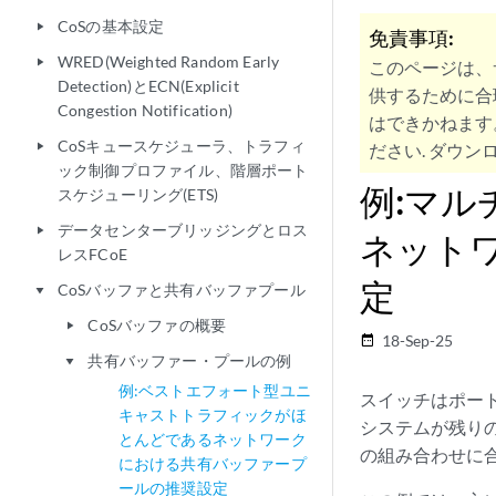
CoSの基本設定
play_arrow
免責事項:
WRED(Weighted Random Early
play_arrow
このページは、
Detection)とECN(Explicit
供するために合
Congestion Notification)
はできかねます
CoSキュースケジューラ、トラフィ
play_arrow
ださい. ダウンロ
ック制御プロファイル、階層ポート
例:マ
スケジューリング(ETS)
データセンターブリッジングとロス
play_arrow
ネット
レスFCoE
定
CoSバッファと共有バッファプール
play_arrow
CoSバッファの概要
play_arrow
18-Sep-25
date_range
共有バッファー・プールの例
play_arrow
例:ベストエフォート型ユニ
スイッチはポー
キャストトラフィックがほ
システムが残り
とんどであるネットワーク
の組み合わせに
における共有バッファープ
ールの推奨設定