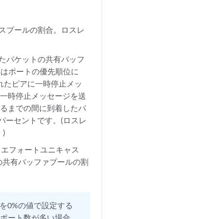
スプールの割合。ロスレ
たパケットの共有バッフ
たはポートの優先順位に
されたピアに一時停止メッ
が一時停止メッセージを送
するまでの間に到着したパ
)パーセントです。(ロスレ
)
トエフォートユニキャス
の共有バッファプールの割
を0%の値で設定する
。ポート数が多い場合