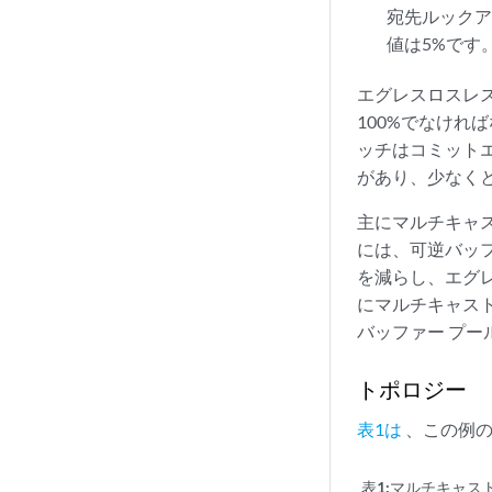
宛先ルックア
値は5%です
エグレスロスレ
100%でなけれ
ッチはコミット
があり、少なく
主にマルチキャ
には、可逆バッ
を減らし、エグ
にマルチキャス
バッファー プ
トポロジー
表1は
、この例の
表1:
マルチキャス