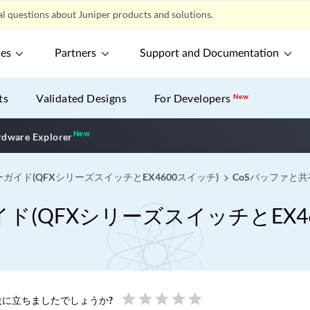
l questions about Juniper products and solutions.
ces
Partners
Support and Documentation
ts
Validated Designs
For Developers
New
New
New application
dware Explorer
イド(QFXシリーズスイッチとEX4600スイッチ)
CoSバッファと
(QFXシリーズスイッチとEX46
star
star
star
star
star
に立ちましたでしょうか?