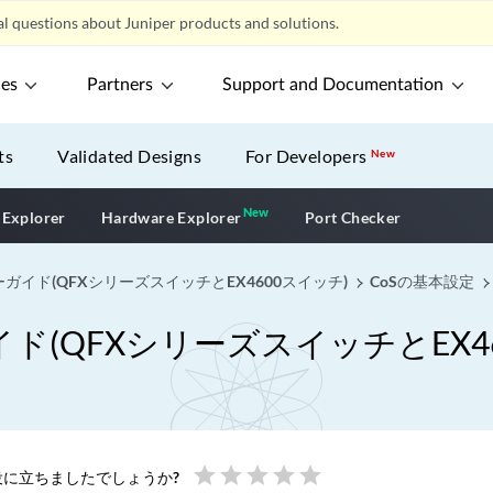
l questions about Juniper products and solutions.
ces
Partners
Support and Documentation
ts
Validated Designs
For Developers
New
New
New application
 Explorer
Hardware Explorer
Port Checker
イド(QFXシリーズスイッチとEX4600スイッチ)
CoSの基本設定
(QFXシリーズスイッチとEX46
star
star
star
star
star
に立ちましたでしょうか?