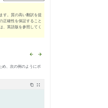
ます。質の高い翻訳を提
の正確性を保証すること
は、英語版を参照してく
arrow_backward
arrow_forward
のため、次の例のようにポ
content_copy
zoom_out_map