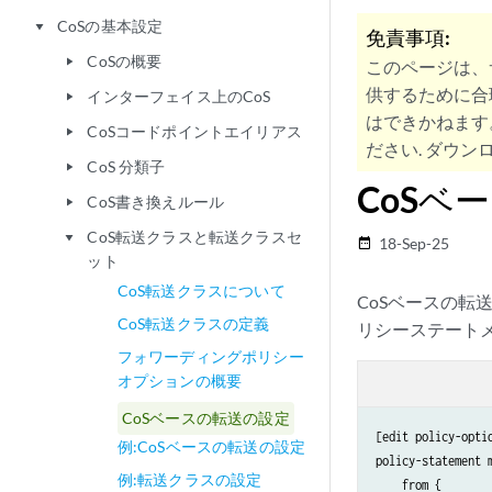
CoSの基本設定
play_arrow
免責事項:
CoSの概要
play_arrow
このページは、
供するために合
インターフェイス上のCoS
play_arrow
はできかねます
CoSコードポイントエイリアス
play_arrow
ださい. ダウンロ
CoS 分類子
play_arrow
CoSベ
CoS書き換えルール
play_arrow
CoS転送クラスと転送クラスセ
play_arrow
18-Sep-25
date_range
ット
CoS転送クラスについて
CoSベースの転
CoS転送クラスの定義
リシーステート
フォワーディングポリシー
オプションの概要
CoSベースの転送の設定
[edit policy-optio
例:CoSベースの転送の設定
policy-statement m
例:転送クラスの設定
    from {
