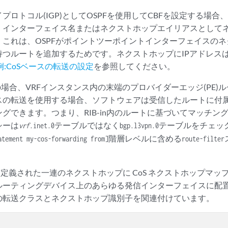
sp-next-hop
;

ロトコル(IGP)としてOSPFを使用してCBFを設定する場合、I
、インターフェイス名またはネクストホップエイリアスとして
。これは、OSPFがポイントツーポイントインターフェイスの
持つルートを追加するためです。ネクストホップにIPアドレス
例:CoSベースの転送の設定
を参照してください。
Nの場合、VRFインスタンス内の末端のプロバイダーエッジ(PE
スの転送を使用する場合、ソフトウェアは受信したルートに付
グできます。つまり、RIB-in内のルートに基づいてマッチン
シーは
テーブルではなく
テーブルをチェッ
vrf
.inet.0
bgp.l3vpn.0
階層レベルに含める
atement my-cos-forwarding from]
route-filter
以前に定義された一連のネクストホップに CoS ネクストホップマ
ルーティングデバイス上のあらゆる発信インターフェイスに配
の転送クラスとネクストホップ識別子を関連付けています。