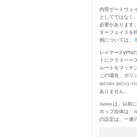
non-l
        }

内部ゲートウェイプ
    }

としてではなく
必要があります
ターフェイスを
例については、
レイヤー3 VP
トにクラスベー
ルートをマッチン
この場合、ポリ
options policy-st
ありません。
Junos は、
ホップ自体は、
の設定は、一連