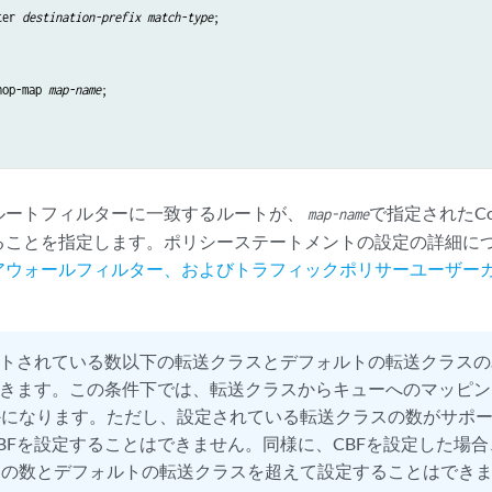
ter 
destination-prefix
match-type
;

hop-map 
map-name
;

ルートフィルターに一致するルートが、
で指定されたC
map-name
ることを指定します。ポリシーステートメントの設定の詳細に
アウォールフィルター、およびトラフィックポリサーユーザー
トされている数以下の転送クラスとデフォルトの転送クラスの
できます。この条件下では、転送クラスからキューへのマッピン
かになります。ただし、設定されている転送クラスの数がサポ
BFを設定することはできません。同様に、CBFを設定した場
スの数とデフォルトの転送クラスを超えて設定することはでき