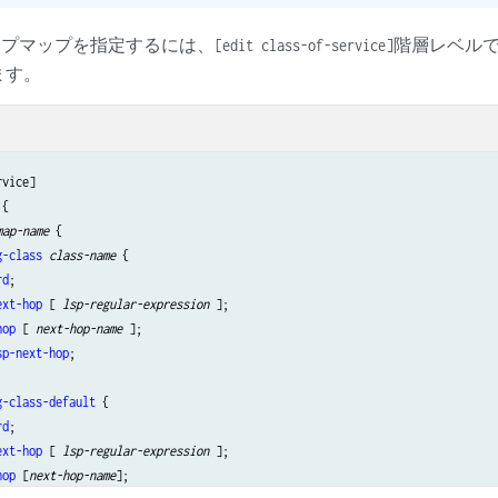
ップマップを指定するには、
階層レベル
[edit class-of-service]
ます。
{

map-name
 {

g-class
class-name
 {

rd
;

ext-hop
 [ 
lsp-regular-expression
 ];

hop
 [ 
next-hop-name
 ];

sp-next-hop
;

g-class-default
 {

rd
;

ext-hop
 [ 
lsp-regular-expression
 ];

hop
 [
next-hop-name
];
