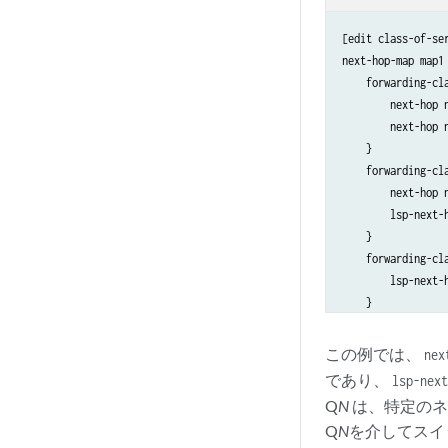
[edit class-of-ser
next-hop-map map1 
    forwarding-cla
        next-hop n
        next-hop n
    }

    forwarding-cla
        next-hop n
        lsp-next-h
    }

    forwarding-cla
        lsp-next-h
    }

この例では、
nex
であり、
lsp-nex
Q
N
は、特定のネ
Q
N
を介してスイ