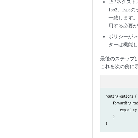
LSPネクストホ
、
の
lsp2
lsp3
一致します
用する必要
ポリシーが
vr
ターは機能
最後のステップ
これを次の例に
routing-options {

    forwarding-tab
        export my-
    }
