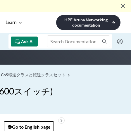
close
HPE Aruba Networking
Learn
arrow_forward
documentation
Ask AI
CoS転送クラスと転送クラスセット
00スイッチ)
keyboard_arrow_right
Go to English page