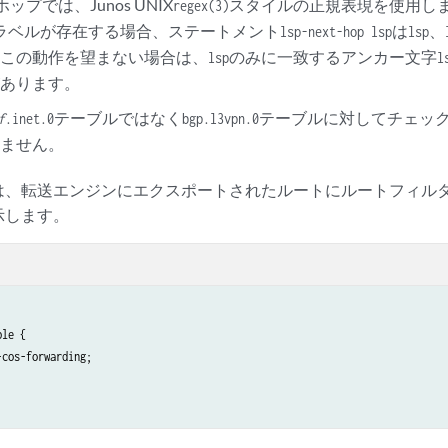
ップでは、Junos UNIX
スタイルの正規表現を使用し
regex(3)
ラベルが存在する場合、ステートメント
は
、
lsp-next-hop lsp
lsp
。この動作を望まない場合は、
のみに一致するアンカー文字
lsp
l
があります。
テーブルではなく
テーブルに対してチェッ
f
.inet.0
bgp.l3vpn.0
しません。
は、転送エンジンにエクスポートされたルートにルートフィル
示します。
le {

cos-forwarding;
