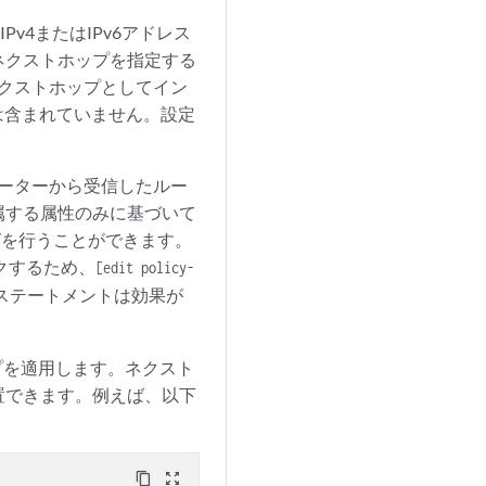
Pv4またはIPv6アドレス
ネクストホップを指定する
ネクストホップとしてイン
は含まれていません。設定
)ルーターから受信したルー
属する属性のみに基づいて
グを行うことができます。
クするため、
[edit policy-
ステートメントは効果が
ップを適用します。ネクスト
置できます。例えば、以下
content_copy
zoom_out_map