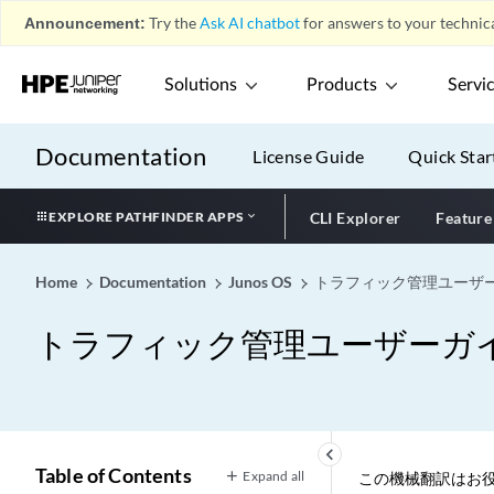
Announcement:
Try the
Ask AI chatbot
for answers to your technica
Solutions
Products
Servi
Documentation
License Guide
Quick Star
EXPLORE PATHFINDER APPS
CLI Explorer
Feature
Home
Documentation
Junos OS
トラフィック管理ユーザーガ
トラフィック管理ユーザーガイド
keyboard_arrow_left
Table of Contents
Expand all
この機械翻訳はお役