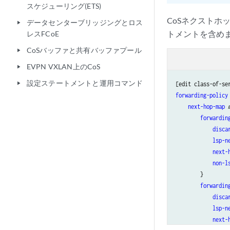
スケジューリング(ETS)
CoSネクストホ
データセンターブリッジングとロス
play_arrow
トメントを含め
レスFCoE
CoSバッファと共有バッファプール
play_arrow
EVPN VXLAN上のCoS
play_arrow
設定ステートメントと運用コマンド
play_arrow
forwarding-policy
 
next-hop-map
forwardin
disca
lsp-n
next-
non-l
        }

forwardin
disca
lsp-n
next-