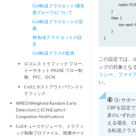
        route-fil
CoS転送クラスセット(優先
    }

度グループ)について
    then {

CoS転送クラスセットの定
        cos-next-
義
    }

例:転送クラス セットの設
定
CoS転送クラスの監視
この設定では、
ロスレス トラフィック フロー、
play_arrow
ングの対象とな
イーサネット PAUSE フロー制
リシー、ファイ
御、PFC、DCN
い。
CoSとホストアウトバウンドト
play_arrow
ラフィック
注:
サポー
WRED(Weighted Random Early
play_arrow
CBFを設定
Detection)とECN(Explicit
多のいずれ
Congestion Notification)
える場合、C
CoSキュースケジューラ、トラフィ
play_arrow
る転送クラ
ック制御プロファイル、階層ポート