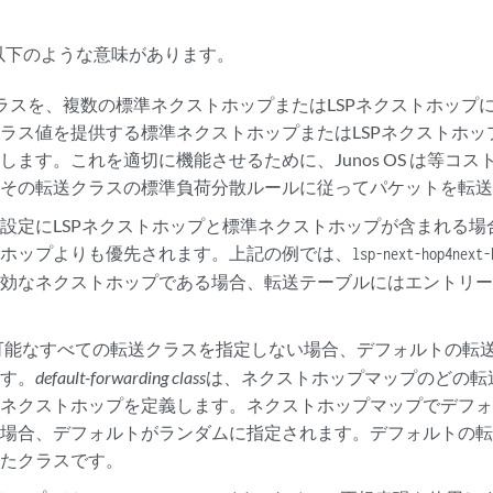
以下のような意味があります。
ラスを、複数の標準ネクストホップまたはLSPネクストホップ
ラス値を提供する標準ネクストホップまたはLSPネクストホッ
します。これを適切に機能させるために、Junos OS は等コス
、その転送クラスの標準負荷分散ルールに従ってパケットを転
設定にLSPネクストホップと標準ネクストホップが含まれる場合
トホップよりも優先されます。上記の例では、
lsp-next-hop4
next-
有効なネクストホップである場合、転送テーブルにはエントリ
可能なすべての転送クラスを指定しない場合、デフォルトの転
ます。
default-forwarding class
は、ネクストホップマップのどの転
のネクストホップを定義します。ネクストホップマップでデフ
場合、デフォルトがランダムに指定されます。デフォルトの転
れたクラスです。