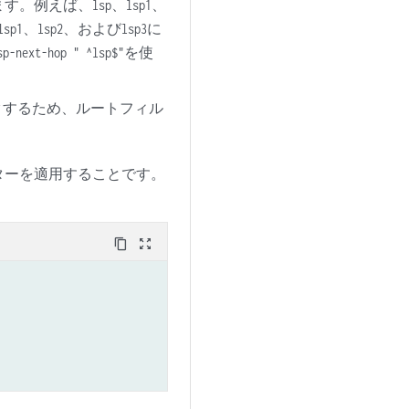
ます。例えば、
、
、
lsp
lsp1
、
、および
に
lsp1
lsp2
lsp3
を使
sp-next-hop " ^lsp$"
クするため、ルートフィル
ターを適用することです。
content_copy
zoom_out_map