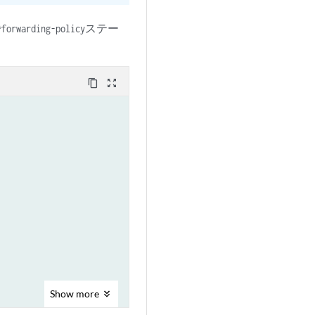
で
ステー
forwarding-policy
content_copy
zoom_out_map
Show
more