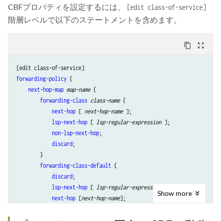
CBFプロパティを設定するには、
[edit class-of-service]
階層レベルで以下のステートメントを含めます。
content_copy
zoom_out_map
forwarding-policy
 {

next-hop-map
map-name
 {

forwarding-class
class-name
 {

next-hop
 [ 
next-hop-name
 ];

lsp-next-hop
 [ 
lsp-regular-expression
 ];

non-lsp-next-hop
;

discard
;

        }

forwarding-class-default
 {

discard
;

lsp-next-hop
 [ 
lsp-regular-expression
 ];

Show
more
next-hop
 [
next-hop-name
];

non-lsp-next-hop
;

        }
