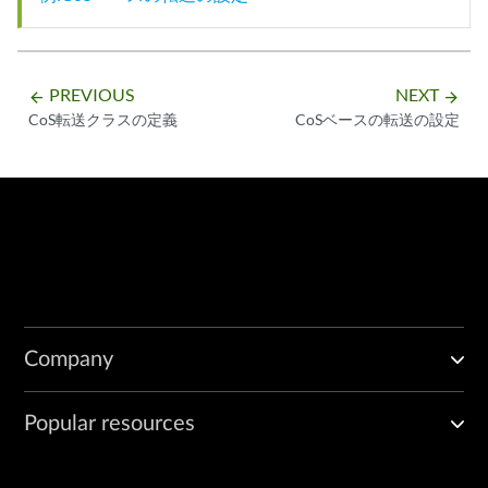
PREVIOUS
NEXT
arrow_backward
arrow_forward
CoS転送クラスの定義
CoSベースの転送の設定
Company
Popular resources