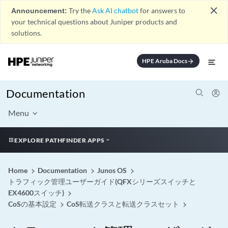
close
Announcement:
Try the
Ask AI chatbot
for answers to
your technical questions about Juniper products and
solutions.
HPE Aruba Docs
arrow_forward
Documentation
Menu
EXPLORE PATHFINDER APPS
Home
Documentation
Junos OS
トラフィック管理ユーザーガイド(QFXシリーズスイッチと
EX4600スイッチ)
CoSの基本設定
CoS転送クラスと転送クラスセット