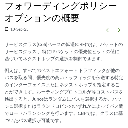
フォワーディングポリシー
オプションの概要
18-Sep-25
date_range
arrow_backward
arrow_forward
サービスクラス(CoS)ベースの転送(CBF)では、パケットの
サービスクラス
、特にIPパケットの優先位ビットの値に
基づいてネクストホップの選択を制御できます。
例えば、すべてのベストエフォート トラフィックが他の
パスを取る間、優先度の高いトラフィックを伝送する特定
のインターフェイスまたはネクスト ホップを指定するこ
とができます。ルーティングプロトコルが等コストパスを
検出すると、Junosはランダムにパスを選択するか、ハッ
シュ選択またはラウンドロビンのいずれかによってパス間
でロードバランシングを行います。CBFでは、クラスに基
づいたパス選択が可能です。