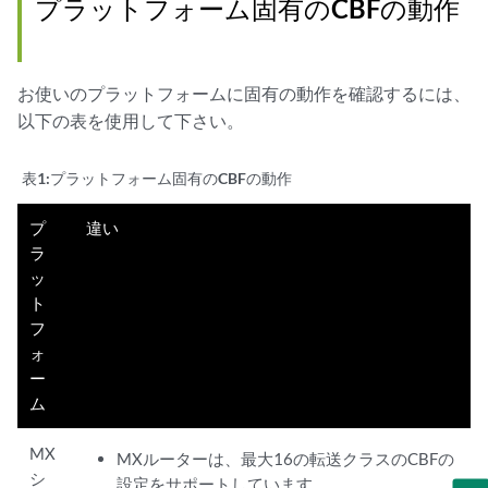
プラットフォーム固有のCBFの動作
    }

class
class-name
 {

classification-override
 {

お使いのプラットフォームに固有の動作を確認するには、
forwarding-class
class-name
;

        }

以下の表を使用して下さい。
    }

表1:
プラットフォーム固有のCBFの動作
プ
違い
ラ
ッ
ト
フ
ォ
ー
ム
MX
MXルーターは、最大16の転送クラスのCBFの
シ
設定をサポートしています。