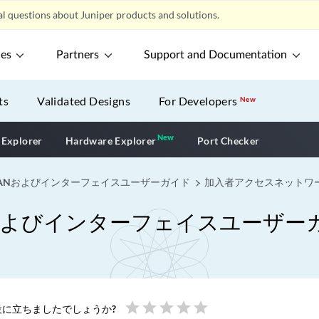
l questions about Juniper products and solutions.
ces
Partners
Support and Documentation
ts
Validated Designs
For Developers
New
New
New application
 Explorer
Hardware Explorer
Port Checker
ANおよびインターフェイスユーザーガイド
加入者アクセスネットワー
およびインターフェイスユーザー
star
star
star
star
star
に立ちましたでしょうか?