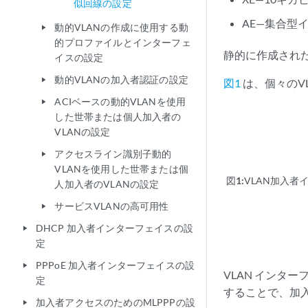
似回線の設定
AE—集合型
動的VLANの作成に使用する動
play_arrow
的プロファイルとインターフェ
静的に作成された
イスの設定
動的VLANの加入者認証の設定
play_arrow
図1
は、個々のV
ACIベースの動的VLANを使用
play_arrow
した世帯または個人加入者の
VLANの設定
アクセスライン識別子動的
play_arrow
VLANを使用した世帯または個
図1:
VLAN加入者
人加入者のVLANの設定
サービスVLANの高可用性
play_arrow
DHCP 加入者インターフェイスの設
play_arrow
定
PPPoE 加入者インターフェイスの設
play_arrow
VLAN インタ
定
することで、加入
加入者アクセスのためのMLPPPの設
play_arrow