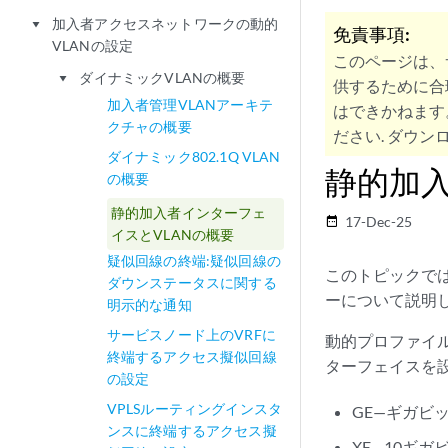
加入者アクセスネットワークの動的
play_arrow
免責事項:
VLANの設定
このページは、
ダイナミックVLANの概要
play_arrow
供するために合
加入者管理VLANアーキテ
はできかねます
クチャの概要
ださい. ダウンロ
ダイナミック802.1Q VLAN
静的加入
の概要
静的加入者インターフェ
17-Dec-25
date_range
イスとVLANの概要
疑似回線の終端:疑似回線の
このトピックで
ダウンステータスに関する
ーについて説明
明示的な通知
サービスノード上のVRFに
動的プロファイ
終端するアクセス擬似回線
ターフェイスを
の設定
VPLSルーティングインスタ
GE—ギガビ
ンスに終端するアクセス擬
XE—10ギ