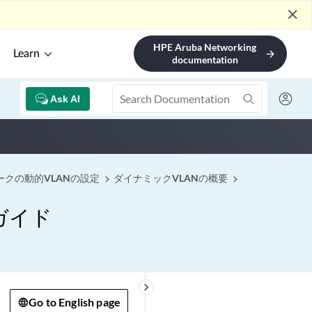
close
HPE Aruba Networking
Learn
arrow_forward
documentation
Ask AI
クの動的VLANの設定
ダイナミックVLANの概要
ガイド
keyboard_arrow_right
Go to English page