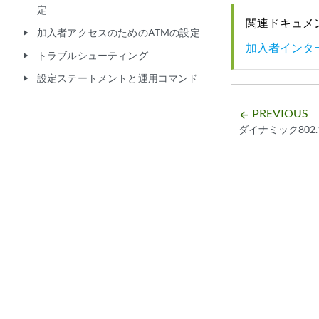
定
関連ドキュメ
加入者アクセスのためのATMの設定
play_arrow
加入者インタ
トラブルシューティング
play_arrow
設定ステートメントと運用コマンド
play_arrow
PREVIOUS
arrow_backward
ダイナミック802.