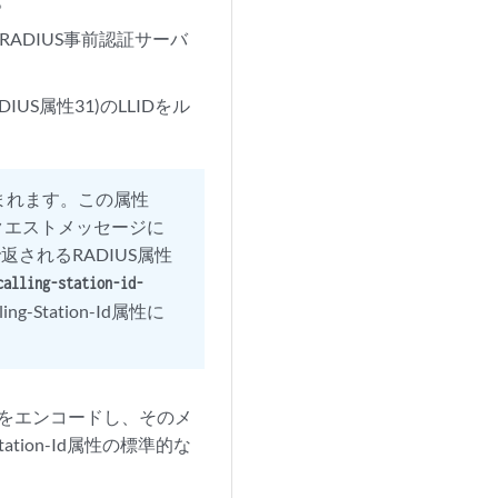
をRADIUS事前認証サーバ
ADIUS属性31)のLLIDをル
が含まれます。この属性
Sリクエストメッセージに
返されるRADIUS属性
calling-station-id-
g-Station-Id属性に
(LLID)をエンコードし、そのメ
ation-Id属性の標準的な