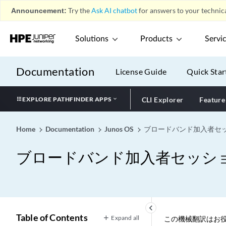
Announcement:
Try the
Ask AI chatbot
for answers to your technica
Solutions
Products
Servi
Documentation
License Guide
Quick Star
EXPLORE PATHFINDER APPS
CLI Explorer
Feature
Home
Documentation
Junos OS
ブロードバンド加入者セ
ブロードバンド加入者セッシ
keyboard_arrow_left
Table of Contents
Expand all
この機械翻訳はお役