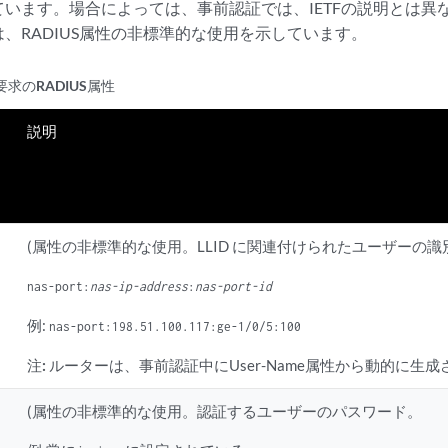
います。場合によっては、事前認証では、IETFの説明とは異
、RADIUS属性の非標準的な使用を示しています。
要求のRADIUS属性
説明
(属性の非標準的な使用。LLID に関連付けられたユーザーの識
nas-port:
nas-ip-address
:
nas-port-id
例:
nas-port:198.51.100.117:ge-1/0/5:100
注:
ルーターは、事前認証中にUser-Name属性から動的に生
(属性の非標準的な使用。認証するユーザーのパスワード。