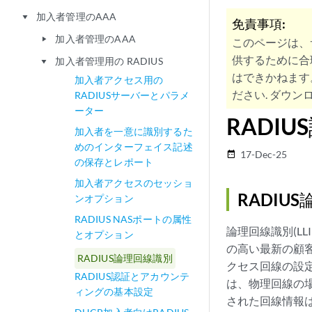
加入者管理のAAA
play_arrow
免責事項:
加入者管理のAAA
play_arrow
このページは、
供するために合
加入者管理用の RADIUS
play_arrow
はできかねます
加入者アクセス用の
ださい. ダウンロ
RADIUSサーバーとパラメ
ーター
RADI
加入者を一意に識別するた
めのインターフェイス記述
17-Dec-25
date_range
の保存とレポート
加入者アクセスのセッショ
RADIU
ンオプション
RADIUS NASポートの属性
論理回線識別(L
とオプション
の高い最新の顧客
RADIUS論理回線識別
クセス回線の設定
RADIUS認証とアカウンテ
は、物理回線の
ィングの基本設定
された回線情報