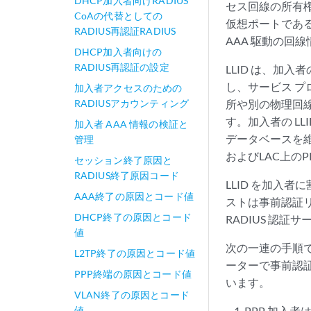
DHCP加入者向けRADIUS
セス回線の所有権
CoAの代替としての
仮想ポートである 
RADIUS再認証RADIUS
AAA 駆動の回
DHCP加入者向けの
RADIUS再認証の設定
LLID は、加入
し、サービス 
加入者アクセスのための
RADIUSアカウンティング
所や別の物理回線
す。加入者の L
加入者 AAA 情報の検証と
データベースを維
管理
およびLAC上の
セッション終了原因と
RADIUS終了原因コード
LLID を加入者
AAA終了の原因とコード値
ストは事前認証リク
DHCP終了の原因とコード
RADIUS 認
値
次の一連の手順で
L2TP終了の原因とコード値
ーターで事前認証
PPP終端の原因とコード値
います。
VLAN終了の原因とコード
値
PPP 加入者は