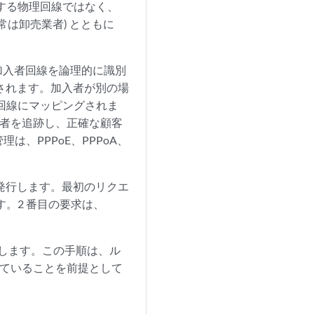
用する物理回線ではなく、
通常は卸売業者) とともに
 は加入者回線を論理的に識別
されます。加入者が別の場
理回線にマッピングされま
入者を追跡し、正確な顧客
、PPPoE、PPPoA、
求を発行します。最初のリクエ
す。2 番目の要求は、
明します。この手順は、ル
れていることを前提として
す。