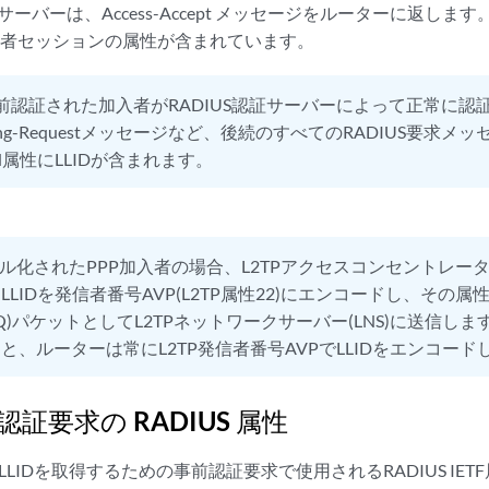
証サーバーは、Access-Accept メッセージをルーターに返します。Ac
入者セッションの属性が含まれています。
前認証された加入者がRADIUS認証サーバーによって正常に認
nting-Requestメッセージなど、後続のすべてのRADIUS要求メッセー
n-Id属性にLLIDが含まれます。
ル化されたPPP加入者の場合、L2TPアクセスコンセントレータ(
IDを発信者番号AVP(L2TP属性22)にエンコードし、その属性をInc
(ICRQ)パケットとしてL2TPネットワークサーバー(LNS)に送信
と、ルーターは常にL2TP発信者番号AVPでLLIDをエンコード
前認証要求の RADIUS 属性
LIDを取得するための事前認証要求で使用されるRADIUS IE