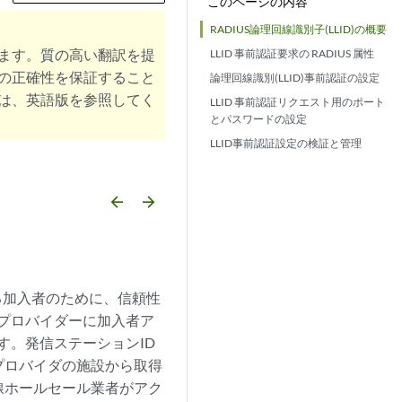
このページの内容
RADIUS論理回線識別子(LLID)の概要
ます。質の高い翻訳を提
LLID 事前認証要求の RADIUS 属性
の正確性を保証すること
論理回線識別(LLID)事前認証の設定
は、英語版を参照してく
LLID 事前認証リクエスト用のポート
とパスワードの設定
LLID事前認証設定の検証と管理
arrow_backward
arrow_forward
する加入者のために、信頼性
 プロバイダーに加入者ア
す。発信ステーションID
プロバイダの施設から取得
線ホールセール業者がアク