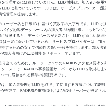
を管理するには適していません。LLID 機能は、加入者が使
LLID に基づいています。LLID は、サービス プロバイダー (
線情報管理を提供します。
者のユーザー名と回線 ID に基づく英数字の文字列です。LLID
プロバイダ顧客データベース内の加入者の物理回線にマッピング
に移動すると、データベースが更新され、LLID が新しい物
LID は一定に保たれているため、サービス プロバイダーは、加
持するための安全で信頼性の高い手段を提供します。加入者管理は
PPP加入者向けのLLID機能をサポートしています。
に割り当てるために、ルーターは 2 つの RADIUS アクセス要
エストで、RADIUS 事前認証サーバーから LLID を取得しま
証サーバーに送信される標準の認証要求です。
は、加入者管理が LLID を取得して使用する方法について説
が有効で、RADIUSの事前認証および認証サーバーが設定さ
、Authentication-Request メッセージをルーターに送信しま