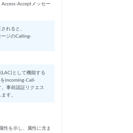
cess-Acceptメッセー
証されると、
ジのCalling-
LAC)として機能する
oming-Call-
します。事前認証リクエス
します。
TF属性を示し、属性に含ま