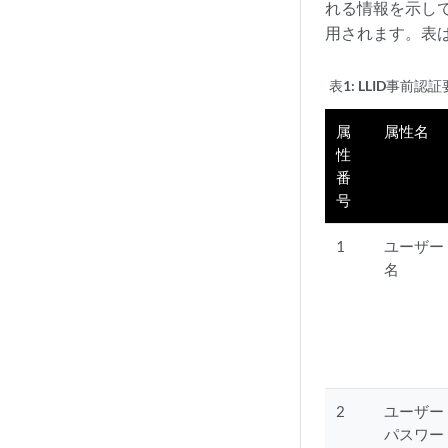
れる情報を示して
用されます。表は
表1:
LLID事前認証
属
属性名
性
番
号
1
ユーザー
名
2
ユーザー
パスワー