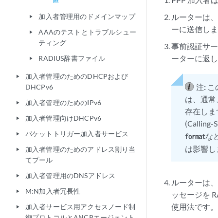
加入者管理用のドメインマップ
ルーターは、加
play_arrow
ーに送信し
AAAのテストとトラブルシュー
play_arrow
ティング
事前認証サーバーは
ーターに返
RADIUS辞書ファイル
play_arrow
加入者管理のためのDHCPおよび
play_arrow
注:
こ
DHCPv6
は、通常、
加入者管理のためのIPv6
play_arrow
存在します
加入者管理向けDHCPv6
play_arrow
(Calli
パケットトリガー加入者サービス
play_arrow
な
format
は影響し
加入者管理のためのアドレス割り当
play_arrow
てプール
加入者管理用のDNSアドレス
play_arrow
ルーターは、2 つ
M:N加入者冗長性
play_arrow
ッセージを R
使用法です
加入者サービス用アクセスノード制
play_arrow
御プロトコルとANCPエージェント