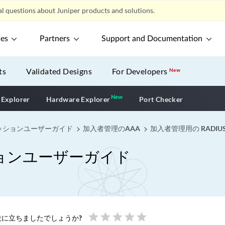
l questions about Juniper products and solutions.
ces
Partners
Support and Documentation
ts
Validated Designs
For Developers
New
New
New application
 Explorer
Hardware Explorer
Port Checker
ッションユーザーガイド
加入者管理のAAA
加入者管理用の RADIU
ョンユーザーガイド
star
star
star
star
star
に立ちましたでしょうか?