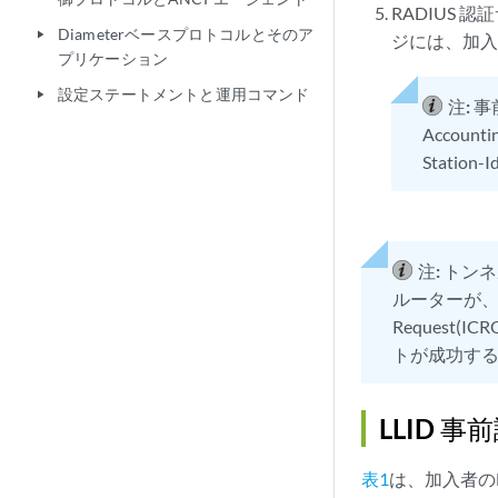
RADIUS 認
Diameterベースプロトコルとそのア
play_arrow
ジには、加
プリケーション
設定ステートメントと運用コマンド
play_arrow
注:
事
Accou
Statio
注:
トンネ
ルーターが、LL
Request
トが成功する
LLID 事
表1
は、加入者のL