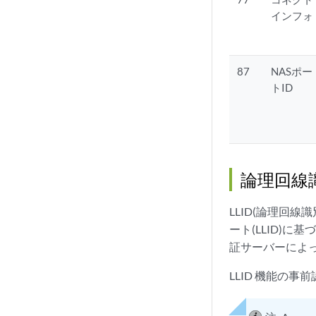
インフォ
87
NASポー
トID
論理回線識
LLID(論理回
ート(LLID)に
証サーバーによ
LLID 機能の