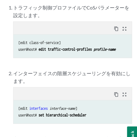
トラフィック制御プロファイルでCoSパラメーターを
設定します。
content_copy
zoom_out_map
[edit class-of-service]

user@host# 
edit traffic-control-profiles 
profile-name
インターフェイスの階層スケジューリングを有効にし
ます。
content_copy
zoom_out_map
[edit 
interfaces
interface-name
]

user@host# 
set hierarchical-scheduler 