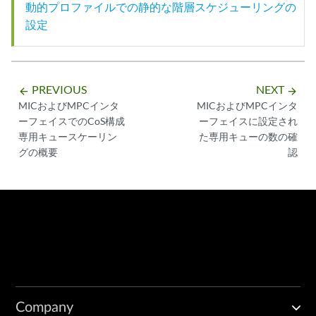
動的プロファイルでの静的な階層スケジューリングの
設定
PREVIOUS
NEXT
arrow_backward
arrow_forward
MICおよびMPCインタ
MICおよびMPCインタ
ーフェイスでのCoS構成
ーフェイスに設定され
専用キュースケーリン
た専用キューの数の確
グの概要
認
Company