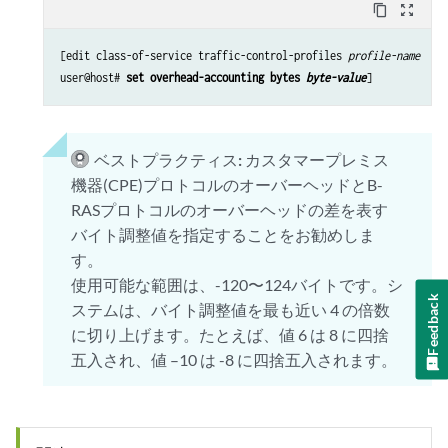
content_copy
zoom_out_map
[edit class-of-service traffic-control-profiles 
profile-name
user@host# 
set overhead-accounting bytes 
byte-value
ベストプラクティス:
カスタマープレミス
機器(CPE)プロトコルのオーバーヘッドとB-
RASプロトコルのオーバーヘッドの差を表す
バイト調整値を指定することをお勧めしま
す。
使用可能な範囲は、-120〜124バイトです。シ
Feedback
ステムは、バイト調整値を最も近い 4 の倍数
に切り上げます。たとえば、値 6 は 8 に四捨
五入され、値 –10 は -8 に四捨五入されます。