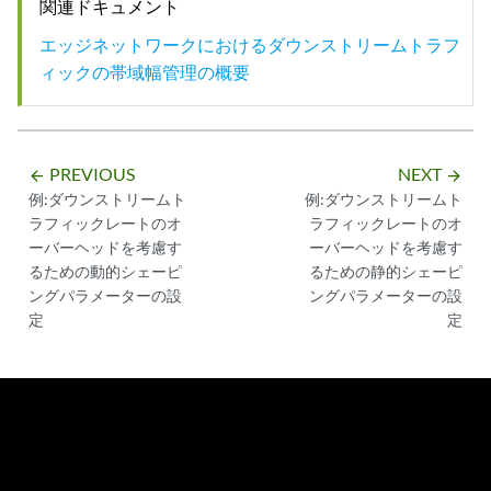
関連ドキュメント
エッジネットワークにおけるダウンストリームトラフ
ィックの帯域幅管理の概要
PREVIOUS
NEXT
arrow_backward
arrow_forward
例:ダウンストリームト
例:ダウンストリームト
ラフィックレートのオ
ラフィックレートのオ
ーバーヘッドを考慮す
ーバーヘッドを考慮す
るための動的シェーピ
るための静的シェーピ
ングパラメーターの設
ングパラメーターの設
定
定