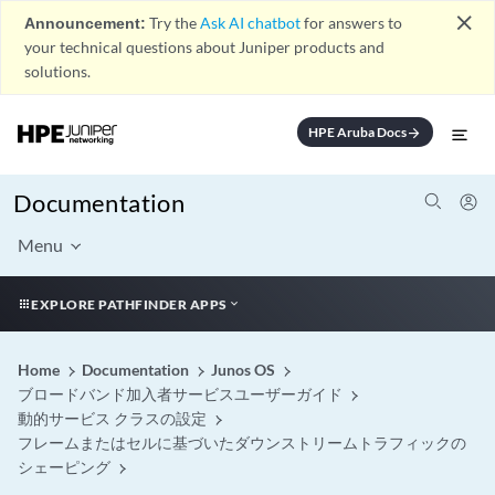
close
Announcement:
Try the
Ask AI chatbot
for answers to
your technical questions about Juniper products and
solutions.
HPE Aruba Docs
arrow_forward
Documentation
Menu
EXPLORE PATHFINDER APPS
Home
Documentation
Junos OS
ブロードバンド加入者サービスユーザーガイド
動的サービス クラスの設定
フレームまたはセルに基づいたダウンストリームトラフィックの
シェーピング