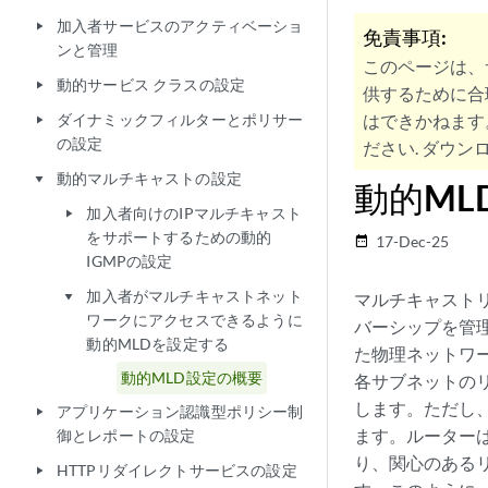
加入者サービスのアクティベーショ
play_arrow
免責事項:
ンと管理
このページは、
動的サービス クラスの設定
play_arrow
供するために合
ダイナミックフィルターとポリサー
はできかねます
play_arrow
の設定
ださい. ダウンロ
動的マルチキャストの設定
play_arrow
動的ML
加入者向けのIPマルチキャスト
play_arrow
をサポートするための動的
17-Dec-25
date_range
IGMPの設定
加入者がマルチキャストネット
マルチキャストリ
play_arrow
ワークにアクセスできるように
バーシップを管理
動的MLDを設定する
た物理ネットワ
動的MLD設定の概要
各サブネットの
します。ただし
アプリケーション認識型ポリシー制
play_arrow
ます。ルーター
御とレポートの設定
り、関心のある
HTTPリダイレクトサービスの設定
play_arrow