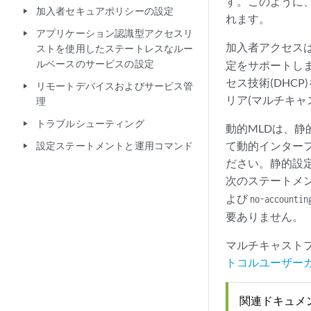
す。このように、
加入者セキュアポリシーの設定
play_arrow
れます。
アプリケーション認識型アクセスリ
play_arrow
加入者アクセス
ストを使用したステートレスなルー
ルベースのサービスの設定
定をサポートし
セス技術(DHC
リモートデバイスおよびサービス管
play_arrow
リア(マルチキャ
理
トラブルシューティング
play_arrow
動的MLDは、静
て動的インターフ
設定ステートメントと運用コマンド
play_arrow
ださい。静的設定
次のステートメ
よび
no-accountin
要ありません。
マルチキャストプ
トコルユーザー
関連ドキュメ