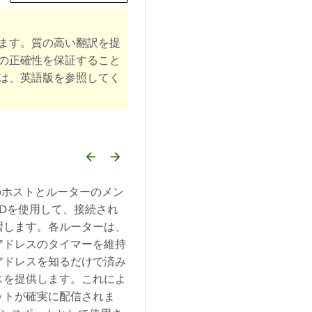
ます。質の高い翻訳を提
の正確性を保証すること
は、英語版を参照してく
arrow_backward
arrow_forward
のホストとルーターのメン
LDを使用して、接続され
習します。各ルーターは、
アドレスのタイマーを維持
アドレスを知るだけで済み
スを提供します。これによ
ットが確実に配信されま