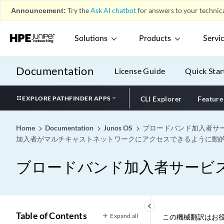
Announcement:
Try the
Ask AI chatbot
for answers to your technica
Solutions
Products
Servi
Documentation
License Guide
Quick Star
EXPLORE PATHFINDER APPS
CLI Explorer
Feature
Home
Documentation
Junos OS
ブロードバンド加入者サ
加入者がマルチキャストネットワークにアクセスできるように動的
ブロードバンド加入者サービ
keyboard_arrow_left
Table of Contents
Expand all
この機械翻訳はお役