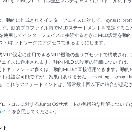
MLDはPIM(プロトコル独立マルチキャスト)プロトコルのト
は、動的に作成されるインターフェイスに対して、
dynamic prof
ます。動的プロファイル内でMLDステートメントを指定するこ
P)を使用してインターフェイスに接続するときにMLD設定を動
スト)ネットワークにアクセスできるようにします。
的MLD設定に使用できるMLD機能の全サブセットで構成され
ェイスに適用されます。静的 MLD の設定の詳細については
ドキュメントの多くは、動的MLDに直接適用できます。動的ML
ントは設定可能ですが、効果はありません:
、
accounting
group-th
。これらのステートメントは、通常数十回以下の結合が想定
g
ロトコルに対するJunos OSサポートの包括的な理解について
ガイド
を参照してください。
ント