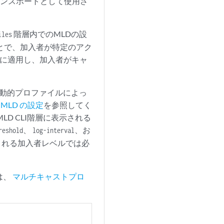
ランスポートとして使用さ
階層内でのMLDの設
iles
とで、加入者が特定のアク
的に適用し、加入者がキャ
、動的プロファイルによっ
、
MLD の設定
を参照してく
D CLI階層に表示される
、
、お
reshold
log-interval
される加入者レベルでは必
は、
マルチキャストプロ