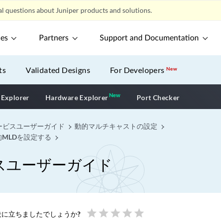
l questions about Juniper products and solutions.
ces
Partners
Support and Documentation
ts
Validated Designs
For Developers
New
New
New application
 Explorer
Hardware Explorer
Port Checker
ービスユーザーガイド
動的マルチキャストの設定
MLDを設定する
スユーザーガイド
star
star
star
star
star
に立ちましたでしょうか?