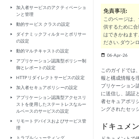
加入者サービスのアクティベーショ
play_arrow
免責事項:
ンと管理
このページは、
動的サービス クラスの設定
play_arrow
供するために合
ダイナミックフィルターとポリサー
はできかねます
play_arrow
の設定
ださい. ダウンロ
動的マルチキャストの設定
play_arrow
06-Apr-26
date_range
アプリケーション認識型ポリシー制
play_arrow
御とレポートの設定
このガイドでは、
HTTPリダイレクトサービスの設定
報と構成情報を理
play_arrow
プリケーション
加入者セキュアポリシーの設定
play_arrow
に送信し、認証と
アプリケーション認識型アクセスリ
play_arrow
者セキュアポリ
ストを使用したステートレスなルー
ングされたセッ
ルベースのサービスの設定
リモートデバイスおよびサービス管
play_arrow
ドキュメ
理
トラブルシューティング
ドキュメントで
play_arrow