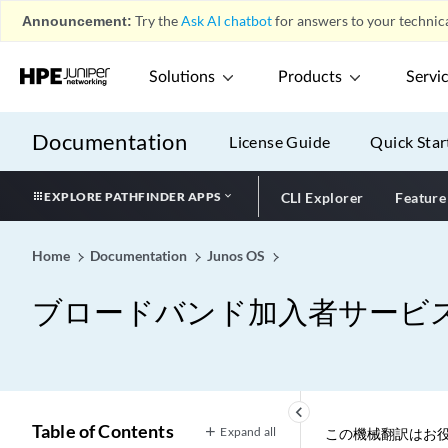
Announcement:
Try the
Ask AI chatbot
for answers to your technica
Solutions
Products
Servi
Documentation
License Guide
Quick Star
EXPLORE PATHFINDER APPS
CLI Explorer
Feature
Home
Documentation
Junos OS
ブロードバンド加入者サービ
keyboard_arrow_left
Table of Contents
Expand all
この機械翻訳はお役