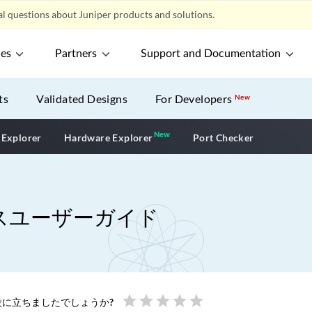
l questions about Juniper products and solutions.
ces
Partners
Support and Documentation
ts
Validated Designs
For Developers
New
New
New application
 Explorer
Hardware Explorer
Port Checker
スユーザーガイド
star
star
star
star
star
に立ちましたでしょうか?