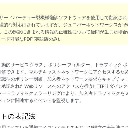
サードパーティー製機械翻訳ソフトウェアを使用して翻訳され
理的な対応はされていますが、ジュニパーネットワークスがそ
。この翻訳に含まれる情報の正確性について疑問が生じた場合
ード可能なPDF (英語版のみ).
動的サービス クラス、ポリシー フィルター、トラフィック 
解できます。マルチキャストネットワークにアクセスするための
認識型のポリシー制御。加入者ネットワーク要求をキャプチャ
承認されたWebリソースへのアクセスを行うHTTPリダイレ
シートラフィックミラーリングにより、加入者トラフィックを
ションに関連するイベントを監視します。
ントの表記法
使用されている通知アイコンとテキストおよび構文の表記法に