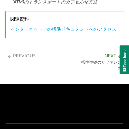
(ATM)のトランスポートのカプセル化方法
関連資料
インターネット上の標準ドキュメントへのアクセス
Feedback
PREVIOUS
NEXT
arrow_backward
arrow_forward
標準準拠のリファレン
ス