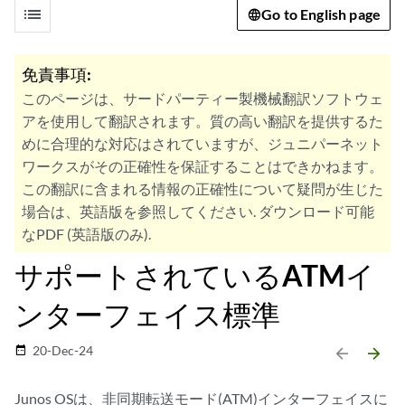
list
Go to English page
免責事項:
このページは、サードパーティー製機械翻訳ソフトウェ
アを使用して翻訳されます。質の高い翻訳を提供するた
めに合理的な対応はされていますが、ジュニパーネット
ワークスがその正確性を保証することはできかねます。
この翻訳に含まれる情報の正確性について疑問が生じた
場合は、英語版を参照してください. ダウンロード可能
なPDF (英語版のみ).
サポートされているATMイ
ンターフェイス標準
20-Dec-24
date_range
arrow_backward
arrow_forward
Junos OSは、非同期転送モード(ATM)インターフェイスに