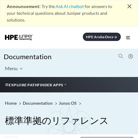
close
Announcement:
Try the
Ask AI chatbot
for answers to
your technical questions about Juniper products and
solutions.
HPE Aruba Docs
arrow_forward
Documentation
Menu
EXPLORE PATHFINDER APPS
Home
Documentation
Junos OS
標準準拠のリファレンス