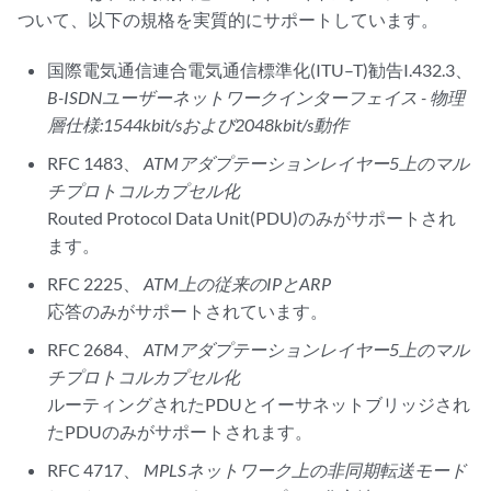
ついて、以下の規格を実質的にサポートしています。
国際電気通信連合電気通信標準化(ITU–T)勧告I.432.3、
B-ISDNユーザーネットワークインターフェイス - 物理
層仕様:1544kbit/sおよび2048kbit/s動作
RFC 1483、
ATMアダプテーションレイヤー5上のマル
チプロトコルカプセル化
Routed Protocol Data Unit(PDU)のみがサポートされ
ます。
RFC 2225、
ATM上の従来のIPとARP
応答のみがサポートされています。
RFC 2684、
ATMアダプテーションレイヤー5上のマル
チプロトコルカプセル化
ルーティングされたPDUとイーサネットブリッジされ
たPDUのみがサポートされます。
RFC 4717、
MPLSネットワーク上の非同期転送モード