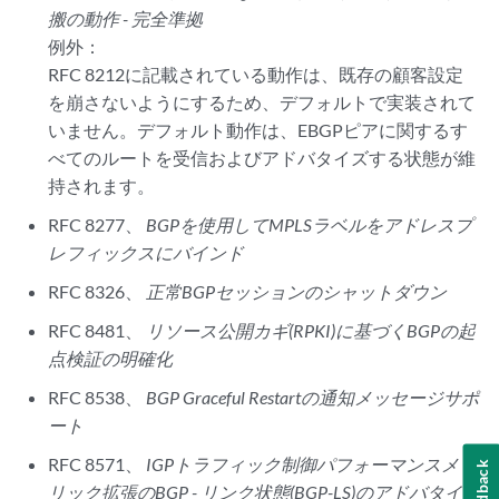
搬の動作 - 完全準拠
例外：
RFC 8212に記載されている動作は、既存の顧客設定
を崩さないようにするため、デフォルトで実装されて
いません。デフォルト動作は、EBGPピアに関するす
べてのルートを受信およびアドバタイズする状態が維
持されます。
RFC 8277、
BGPを使用してMPLSラベルをアドレスプ
レフィックスにバインド
RFC 8326、
正常BGPセッションのシャットダウン
RFC 8481、
リソース公開カギ(RPKI)に基づくBGPの起
点検証の明確化
RFC 8538、
BGP Graceful Restartの通知メッセージサポ
ート
RFC 8571、
IGPトラフィック制御パフォーマンスメト
Feedback
リック拡張のBGP - リンク状態(BGP-LS)のアドバタイズ