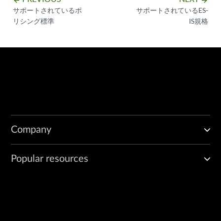
arrow_backward
arrow_forward
サポートされているポ
サポートされているES-
リシング標準
IS規格
Company
Popular resources