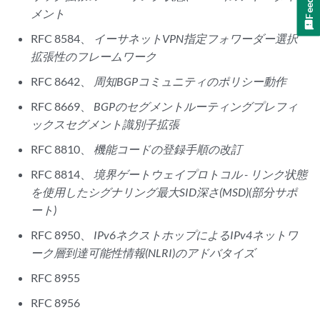
メント
RFC 8584、
イーサネットVPN指定フォワーダー選択
拡張性のフレームワーク
RFC 8642、
周知BGPコミュニティのポリシー動作
RFC 8669、
BGPのセグメントルーティングプレフィ
ックスセグメント識別子拡張
RFC 8810、
機能コードの登録手順の改訂
RFC 8814、
境界ゲートウェイプロトコル - リンク状態
を使用したシグナリング最大SID深さ(MSD)(部分サポ
ート)
RFC 8950、
IPv6ネクストホップによるIPv4ネットワ
ーク層到達可能性情報(NLRI)のアドバタイズ
RFC 8955
RFC 8956