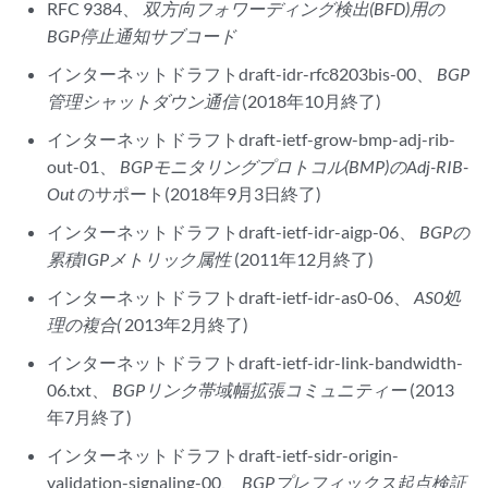
RFC 9384、
双方向フォワーディング検出(BFD)用の
BGP停止通知サブコード
インターネットドラフトdraft-idr-rfc8203bis-00、
BGP
管理シャットダウン通信
(2018年10月終了)
インターネットドラフトdraft-ietf-grow-bmp-adj-rib-
out-01、
BGPモニタリングプロトコル(BMP)のAdj-RIB-
Out
のサポート(2018年9月3日終了)
インターネットドラフトdraft-ietf-idr-aigp-06、
BGPの
累積IGPメトリック属性
(2011年12月終了)
インターネットドラフトdraft-ietf-idr-as0-06、
AS0処
理の複合(
2013年2月終了)
インターネットドラフトdraft-ietf-idr-link-bandwidth-
06.txt、
BGPリンク帯域幅拡張コミュニティー
(2013
年7月終了)
インターネットドラフトdraft-ietf-sidr-origin-
validation-signaling-00、
BGPプレフィックス起点検証