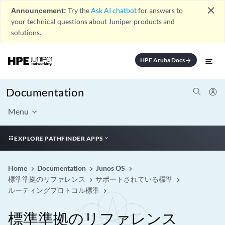
close
Announcement:
Try the
Ask AI chatbot
for answers to
your technical questions about Juniper products and
solutions.
HPE Aruba Docs
arrow_forward
Documentation
Menu
EXPLORE PATHFINDER APPS
Home
Documentation
Junos OS
標準準拠のリファレンス
サポートされている標準
ルーティングプロトコル標準
標準準拠のリファレンス