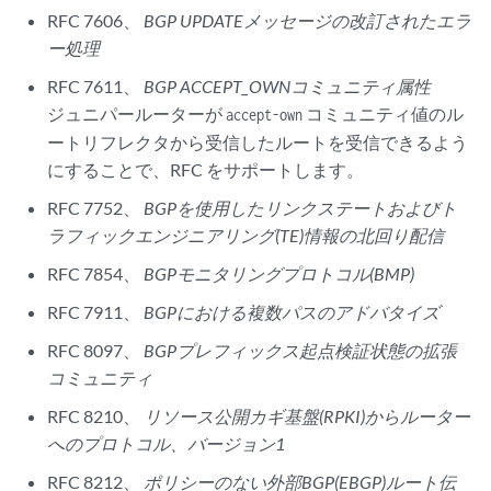
RFC 7606、
BGP UPDATEメッセージの改訂されたエラ
ー処理
RFC 7611、
BGP ACCEPT_OWNコミュニティ属性
ジュニパールーターが
コミュニティ値のル
accept-own
ートリフレクタから受信したルートを受信できるよう
にすることで、RFC をサポートします。
RFC 7752、
BGPを使用したリンクステートおよびト
ラフィックエンジニアリング(TE)情報の北回り配信
RFC 7854、
BGPモニタリングプロトコル(BMP)
RFC 7911、
BGPにおける複数パスのアドバタイズ
RFC 8097、
BGPプレフィックス起点検証状態の拡張
コミュニティ
RFC 8210、
リソース公開カギ基盤(RPKI)からルーター
へのプロトコル、バージョン1
RFC 8212、
ポリシーのない外部BGP(EBGP)ルート伝