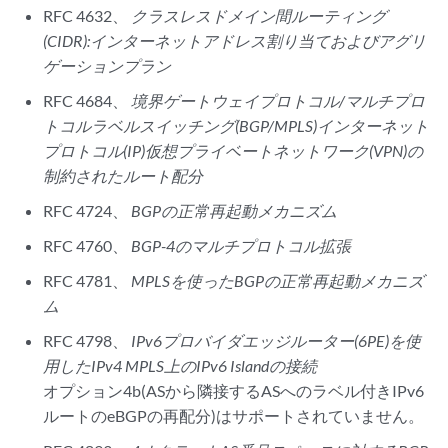
RFC 4632、
クラスレスドメイン間ルーティング
(CIDR):インターネットアドレス割り当ておよびアグリ
ゲーションプラン
RFC 4684、
境界ゲートウェイプロトコル/マルチプロ
トコルラベルスイッチング(BGP/MPLS)インターネット
プロトコル(IP)仮想プライベートネットワーク(VPN)の
制約されたルート配分
RFC 4724、
BGPの正常再起動メカニズム
RFC 4760、
BGP-4のマルチプロトコル拡張
RFC 4781、
MPLSを使ったBGPの正常再起動メカニズ
ム
RFC 4798、
IPv6プロバイダエッジルーター(6PE)を使
用したIPv4 MPLS上のIPv6 Islandの接続
オプション4b(ASから隣接するASへのラベル付きIPv6
ルートのeBGPの再配分)はサポートされていません。