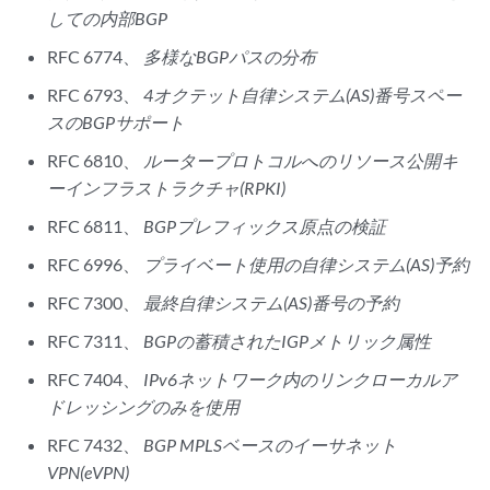
しての内部BGP
RFC 6774、
多様なBGPパスの分布
RFC 6793、
4オクテット自律システム(AS)番号スペー
スのBGPサポート
RFC 6810、
ルータープロトコルへのリソース公開キ
ーインフラストラクチャ(RPKI)
RFC 6811、
BGPプレフィックス原点の検証
RFC 6996、
プライベート使用の自律システム(AS)予約
RFC 7300、
最終自律システム(AS)番号の予約
RFC 7311、
BGPの蓄積されたIGPメトリック属性
RFC 7404、
IPv6ネットワーク内のリンクローカルア
ドレッシングのみを使用
RFC 7432、
BGP MPLSベースのイーサネット
VPN(eVPN)