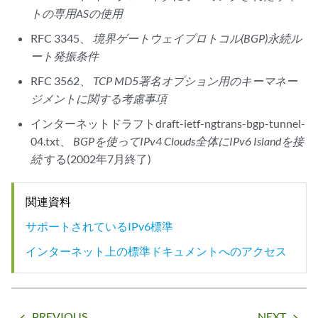
トの専用ASの使用
RFC 3345、
境界ゲートウェイプロトコル(BGP)永続ル
ート発振条件
RFC 3562、
TCP MD5署名オプション用のキーマネー
ジメントに関する考慮事項
インターネットドラフトdraft-ietf-ngtrans-bgp-tunnel-
04.txt、
BGPを使ってIPv4 Clouds全体にIPv6 Islandを接
続
する(2002年7月終了)
関連資料
サポートされているIPv6標準
インターネット上の標準ドキュメントへのアクセス
PREVIOUS
NEXT