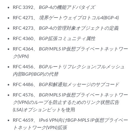
RFC 3392、
BGP-4の機能アドバタイズ
RFC 4271、
境界ゲートウェイプロトコル4(BGP-4)
RFC 4273、
BGP-4の管理対象オブジェクトの定義
RFC 4360、
BGP拡張コミュニティ属性
RFC 4364、
BGP/MPLS IP仮想プライベートネットワー
ク(VPN)
RFC 4456、
BGPルートリフレクション:フルメッシュ
内部BGP(IBGP)の代替
RFC 4486、
BGP和解通知メッセージのサブコード
RFC 4576、
BGP/MPLS IP仮想プライベートネットワー
ク(VPN)のループを防止するためのリンク状態広告
(LSA)オプションビット
を使用
RFC 4659、
IPv6 VPN向けBGP-MPLS IP仮想プライベー
トネットワーク(VPN)拡張