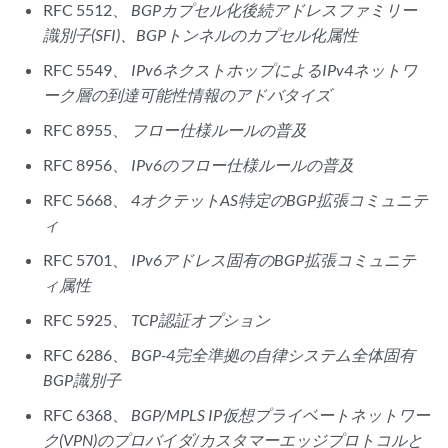
RFC 5512、
BGPカプセル化後続アドレスファミリー
識別子(SFI)、BGPトンネルのカプセル化属性
RFC 5549、
IPv6ネクストホップによるIPv4ネットワ
ーク層の到達可能性情報のアドバタイズ
RFC 8955、
フロー仕様ルールの普及
RFC 8956、
IPv6のフロー仕様ルールの普及
RFC 5668、
4オクテットAS特定のBGP拡張コミュニテ
ィ
RFC 5701、
IPv6アドレス固有のBGP拡張コミュニテ
ィ属性
RFC 5925、
TCP認証オプション
RFC 6286、
BGP-4完全準拠の自律システム全体固有
BGP識別子
RFC 6368、
BGP/MPLS IP仮想プライベートネットワー
ク(VPN)のプロバイダ/カスタマーエッジプロトコルと