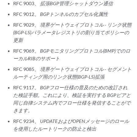
RFC 9003、
拡張BGP管理シャットダウン通信
RFC 9012、
BGPトンネルのカプセル化属性
RFC 9029、
境界ゲートウェイプロトコル - リンク状態
(BGP-LS)パラメータレジストリの割り当てポリシーの
更新
RFC 9069、
BGPモニタリングプロトコル(BMP)でのロ
ーカルRIBのサポート
RFC 9085、
境界ゲートウェイプロトコル - セグメント
ルーティング用のリンク状態(BGP-LS)拡張
RFC 9117、
BGPフロー仕様の普及のための改訂され
た検証手順。これにより、検証を実行する BGPピアと
同じ自律システム内でフロー仕様を発信することがで
きます。
RFC 9234、
UPDATEおよびOPENメッセージのロール
を使用したルートリークの防止と検出