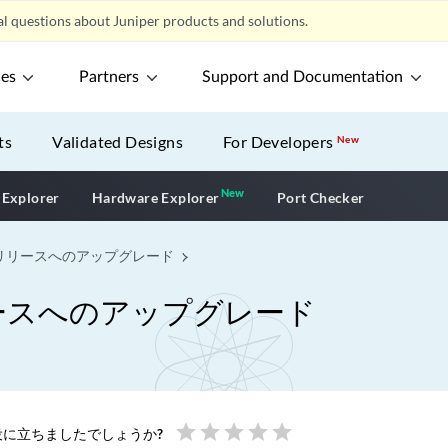
l questions about Juniper products and solutions.
ces
Partners
Support and Documentation
ts
Validated Designs
For Developers
New
New
New application
 Explorer
Hardware Explorer
Port Checker
OSリリースへのアップグレード
リリースへのアップグレード
star
star
star
star
star
に立ちましたでしょうか?