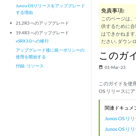
Junos OSリリースをアップグレード
免責事項:
する理由
このページは、
21.2R3 へのアップグレード
play_arrow
供するために合
19.4R3 へのアップグレード
はできかねます
play_arrow
vSRX3.0への移行
ださい. ダウンロ
アップグレード後に統一ポリシーの
このガ
使用を開始する
付録: リソース
01-Mar-23
date_range
このガイドを使用
OS リリースに
関連ドキュメ
Junos OS 
Junos OS 