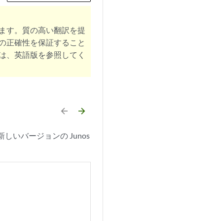
ます。質の高い翻訳を提
の正確性を保証すること
は、英語版を参照してく
arrow_backward
arrow_forward
しいバージョンの Junos