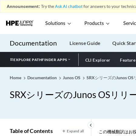
Announcement:
Try the
Ask AI chatbot
for answers to your technica
Solutions
Products
Servi
Documentation
License Guide
Quick Star
EXPLORE PATHFINDER APPS
CLI Explorer
Feature
Home
Documentation
Junos OS
SRXシリーズのJunos 
SRXシリーズのJunos OS
keyboard_arrow_left
Table of Contents
Expand all
この機械翻訳はお役