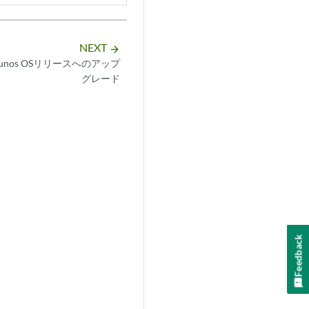
NEXT
arrow_forward
unos OSリリースへのアップ
グレード
Feedback