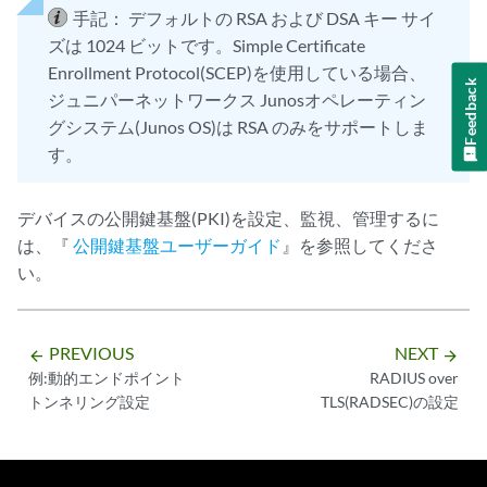
手記：
デフォルトの RSA および DSA キー サイ
ズは 1024 ビットです。Simple Certificate
Enrollment Protocol(SCEP)を使用している場合、
Feedback
ジュニパーネットワークス Junosオペレーティン
グシステム(Junos OS)は RSA のみをサポートしま
す。
デバイスの公開鍵基盤(PKI)を設定、監視、管理するに
は、『
公開鍵基盤ユーザーガイド
』を参照してくださ
い。
PREVIOUS
NEXT
arrow_backward
arrow_forward
例:動的エンドポイント
RADIUS over
トンネリング設定
TLS(RADSEC)の設定