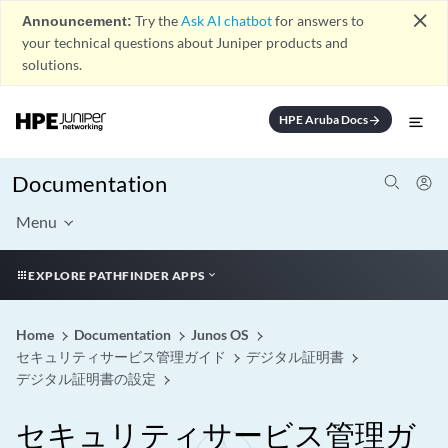
close
Announcement:
Try the
Ask AI chatbot
for answers to
your technical questions about Juniper products and
solutions.
HPE Aruba Docs
arrow_forward
Documentation
Menu
EXPLORE PATHFINDER APPS
Home
Documentation
Junos OS
セキュリティサービス管理ガイド
デジタル証明書
デジタル証明書の設定
セキュリティサービス管理ガ