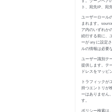
す。ゾーンペアの
ト、宛先IP、
ユーザーロールのフ
まれます。sour
ア内のいずれかのポ
続行する前に、
ーが
に設定され
any
ルの情報は必要な
ユーザー識別テー
提供します。テ
ドレスをマッピ
トラフィックがユ
持つエントリが
ーはありません
す。
ポリシー検索は