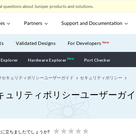
l questions about Juniper products and solutions.
ces
Partners
Support and Documentation
ts
Validated Designs
For Developers
New
New
New application
 Explorer
Hardware Explorer
Port Checker
けセキュリティポリシーユーザーガイド
セキュリティポリシー
キュリティポリシーユーザーガ
star
star
star
star
star
に立ちましたでしょうか?