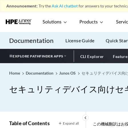
Announcement:
Try the
Ask AI chatbot
for answers to your technica
Solutions
Products
Servi
Documentation
License Guide
Quick Star
EXPLORE PATHFINDER APPS
CLI Explorer
Feature
Home
Documentation
Junos OS
セキュリティデバイス向
セキュリティデバイス向けセ
keyboard_arrow_left
Table of Contents
Expand all
この機械翻訳はお役