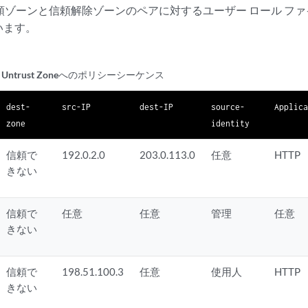
ゾーンと信頼解除ゾーンのペアに対するユーザー ロール ファイ
います。
eからUntrust Zoneへのポリシーシーケンス
dest-
src-IP
dest-IP
source-
Applic
zone
identity
信頼で
192.0.2.0
203.0.113.0
任意
HTTP
きない
信頼で
任意
任意
管理
任意
きない
信頼で
198.51.100.3
任意
使用人
HTTP
きない