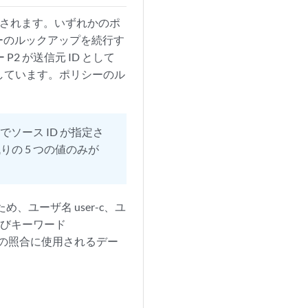
ックされます。いずれかのポ
ーのルックアップを続行す
P2 が送信元 ID として
示しています。ポリシーのル
でソース ID が指定さ
の 5 つの値のみが
、ユーザ名 user-c、ユ
およびキーワード
の照合に使用されるデー