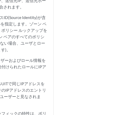
、送信元IP、送信元ポー
照合されます。
ce Identity)が含
ールを指定します。ゾーン ペ
場合、ポリシー ルックアップを
ン ペアのすべてのポリシ
トリがない場合、ユーザとロー
す)。
ユーザーおよびロール情報を
付けられたロールにIPア
ITで同じIPアドレスを
のIPアドレスのエントリ
いユーザーと見なされま
ラフィックの特性は、ポリ