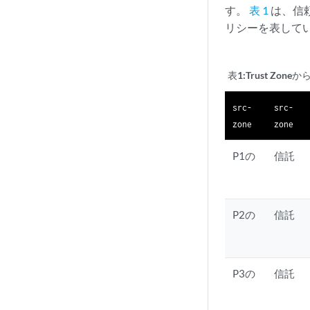
す。
表 1
は、信頼
リシーを表して
表1:
Trust Zon
src-
src-
zone
zone
P1の
信託
P2の
信託
P3の
信託