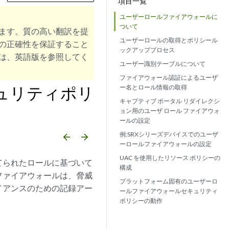
項目一覧
ユーザーロールファイアウォールに
ついて
ます。質の高い翻訳を提
ユーザーロールの取得とポリシール
の正確性を保証すること
ックアッププロセス
は、英語版を参照してく
ユーザー識別テーブルについて
ファイアウォール認証によるユーザ
ュリティポリ
ー名とロール情報の取得
キャプティブ ポータル リダイレクシ
ョン用のユーザ ロール ファイアウォ
ールの設定
例:SRXシリーズデバイスでのユーザ
arrow_backward
arrow_forward
ーロールファイアウォールの設定
UAC を使用したリソース ポリシーの
てられたロールに基づいて
構成
ファイアウォールは、脅威
プラットフォーム固有のユーザーロ
イアンスのための記録アー
ールファイアウォールセキュリティ
ポリシーの動作