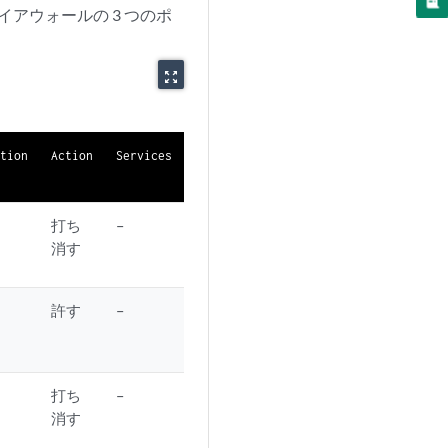
アウォールの 3 つのポ
zoom_out_map
ation
Action
Services
打ち
–
消す
許す
–
打ち
–
消す