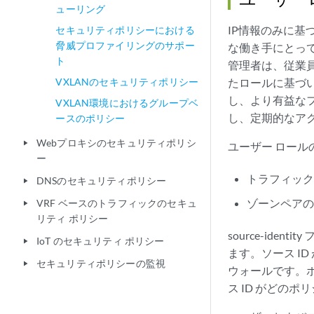
ューリング
IP情報のみに
セキュリティポリシーにおける
脅威プロファイリングのサポー
な働き手にとっ
ト
管理者は、従業
VXLANのセキュリティポリシー
たロールに基づ
し、より有益な
VXLAN環境におけるグループベ
し、定期的なア
ースのポリシー
Webプロキシのセキュリティポリシ
play_arrow
ユーザー ロール
ー
トラフィッ
DNSのセキュリティポリシー
play_arrow
ゾーンペアの
VRF ベースのトラフィックのセキュ
play_arrow
リティ ポリシー
source-id
IoT のセキュリティ ポリシー
play_arrow
ます。ソース I
セキュリティポリシーの監視
play_arrow
ウォールです。
ス ID がどの