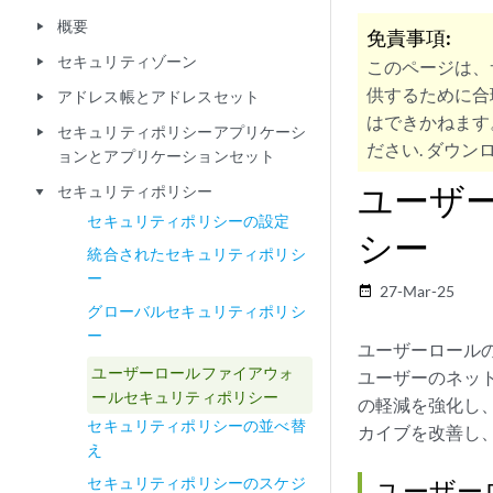
概要
play_arrow
免責事項:
セキュリティゾーン
play_arrow
このページは、
供するために合
アドレス帳とアドレスセット
play_arrow
はできかねます
セキュリティポリシーアプリケーシ
play_arrow
ださい. ダウンロ
ョンとアプリケーションセット
ユーザ
セキュリティポリシー
play_arrow
セキュリティポリシーの設定
シー
統合されたセキュリティポリシ
ー
27-Mar-25
date_range
グローバルセキュリティポリシ
ー
ユーザーロール
ユーザーロールファイアウォ
ユーザーのネッ
ールセキュリティポリシー
の軽減を強化し
セキュリティポリシーの並べ替
カイブを改善し
え
セキュリティポリシーのスケジ
ユーザー