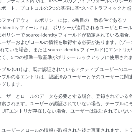
コンテキスト内では、IPベースのファイアウォールポリシーが
宛先ポート、プロトコルの5つの基準に基づいてトラフィックと
ァイアウォールポリシーには、6番目の一致条件であるソースID(Sour
ce-identity フィールドは、ポリシーが適用されるユーザとロ
リシーで source-identity フィールドが指定されている
ユーザーおよびロールの情報を取得する必要があります。(ゾー
ている場合、または source-identity フィールドにエン
く、5 つの標準一致基準がポリシー ルックアップに使用されま
ブル (UIT) は、既に認証されているアクティブ ユーザーの
ーブルの各エントリは、認証済みユーザーとそのユーザーに関連
ングします。
ーザーとロールのデータを必要とする場合、登録されている各U
検索されます。ユーザーが認証されていない場合、テーブルにそ
。UITエントリが存在しない場合、ユーザーは認証されていな
、ユーザーとロールの情報が取得された後に再開されます。ト