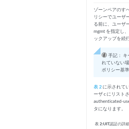
ゾーンペアのすべて
リシーでユーザ
る前に、ユーザ
mgmt を指定
ックアップを続
手記：
キ
れていない場
ポリシー基
表 2
に示されている
ーザ c にリスト
authenticate
タになります。
表 2:
UIT認証の詳