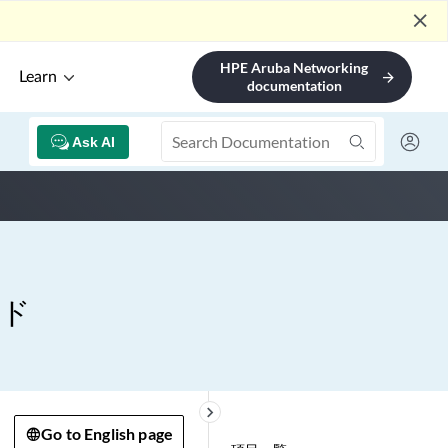
close
HPE Aruba Networking
Learn
arrow_forward
documentation
Ask AI
イド
keyboard_arrow_right
Go to English page