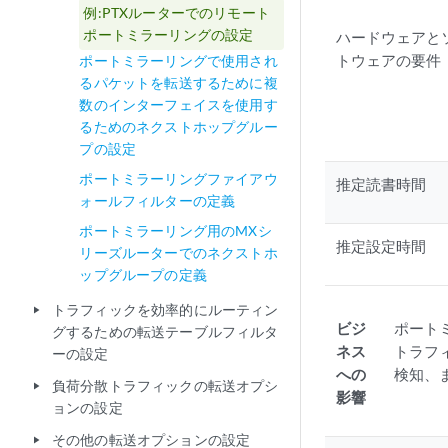
例:PTXルーターでのリモート
ポートミラーリングの設定
ハードウェアと
トウェアの要件
ポートミラーリングで使用され
るパケットを転送するために複
数のインターフェイスを使用す
るためのネクストホップグルー
プの設定
ポートミラーリングファイアウ
推定読書時間
ォールフィルターの定義
ポートミラーリング用のMXシ
推定設定時間
リーズルーターでのネクストホ
ップグループの定義
トラフィックを効率的にルーティン
play_arrow
ビジ
ポート
グするための転送テーブルフィルタ
ネス
トラフ
ーの設定
への
検知、
負荷分散トラフィックの転送オプシ
play_arrow
影響
ョンの設定
その他の転送オプションの設定
play_arrow