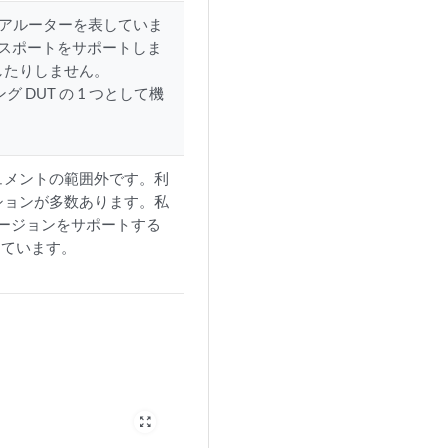
コアルーターを表していま
トランスポートをサポートしま
したりしません。
 DUT の 1 つとして機
ュメントの範囲外です。利
ションが多数あります。私
Iバージョンをサポートする
行しています。
zoom_out_map