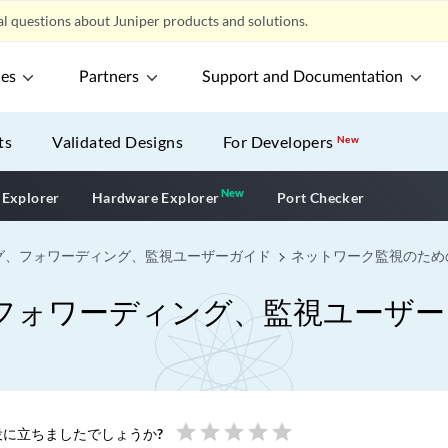
l questions about Juniper products and solutions.
ces
Partners
Support and Documentation
ts
Validated Designs
For Developers
New
New
New application
 Explorer
Hardware Explorer
Port Checker
グ、フォワーディング、監視ユーザーガイド
ネットワーク監視のため
フォワーディング、監視ユーザー
star
star
star
star
star
に立ちましたでしょうか?