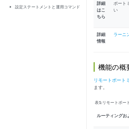
詳細
ポート
設定ステートメントと運用コマンド
play_arrow
はこ
い
ちら
詳細
ラーニ
情報
機能の概
リモートポート
ます。
表1:
リモートポー
ルーティングお