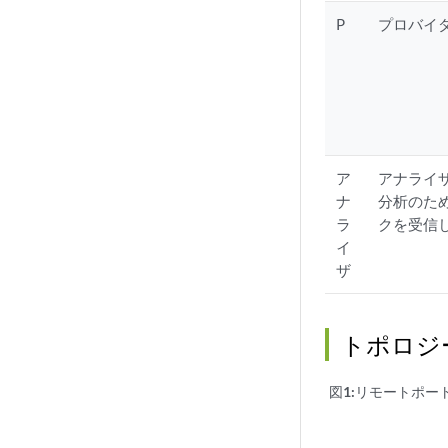
P
プロバイダ
ア
アナライ
ナ
分析のた
ラ
クを受信
イ
ザ
トポロジ
図1:
リモートポー