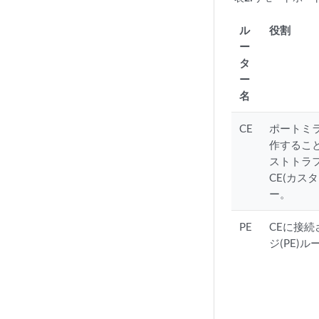
ル
役割
ー
タ
ー
名
CE
ポートミ
作するこ
ストトラ
CE(カス
ー。
PE
CEに接
ジ(PE)