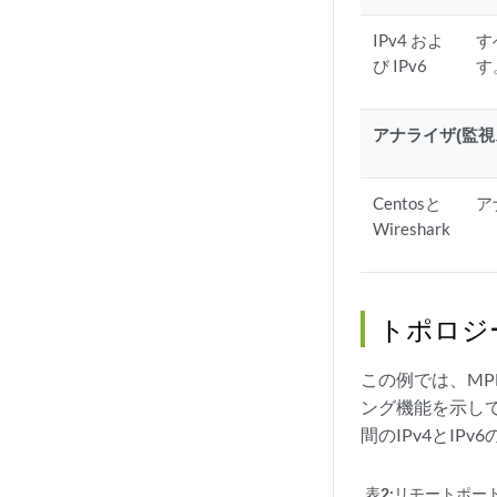
IPv4 およ
す
び IPv6
す
アナライザ(監視
Centosと
ア
Wireshark
トポロジ
この例では、MP
ング機能を示して
間のIPv4とI
表2:
リモートポー