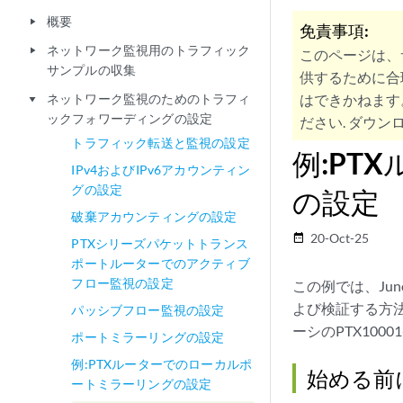
概要
play_arrow
免責事項:
ネットワーク監視用のトラフィック
play_arrow
このページは、
サンプルの収集
供するために合
ネットワーク監視のためのトラフィ
はできかねます
play_arrow
ックフォワーディングの設定
ださい. ダウンロ
トラフィック転送と監視の設定
例:PT
IPv4およびIPv6アカウンティン
グの設定
の設定
破棄アカウンティングの設定
20-Oct-25
date_range
PTXシリーズパケットトランス
ポートルーターでのアクティブ
フロー監視の設定
この例では、Ju
よび検証する方法を
パッシブフロー監視の設定
ーシのPTX1000
ポートミラーリングの設定
例:PTXルーターでのローカルポ
始める前
ートミラーリングの設定