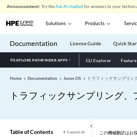
Announcement:
Try the
Ask AI chatbot
for answers to your technica
Solutions
Products
Servi
Documentation
License Guide
Quick Star
EXPLORE PATHFINDER APPS
CLI Explorer
Feature
Home
Documentation
Junos OS
トラフィックサンプリン
トラフィックサンプリング、
keyboard_arrow_left
Table of Contents
Expand all
この機械翻訳はお役