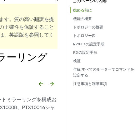
このページの内容
始める前に
ます。質の高い翻訳を提
機能の概要
の正確性を保証すること
トポロジーの概要
は、英語版を参照してく
トポロジー図
R2/PE1の設定手順
R3 の設定手順
ミラーリング
検証
付録:すべてのルーターでコマンドを
設定する
arrow_backward
arrow_forward
注意事項と制限事項
トポートミラーリングを構成お
008、PTX10016シャ