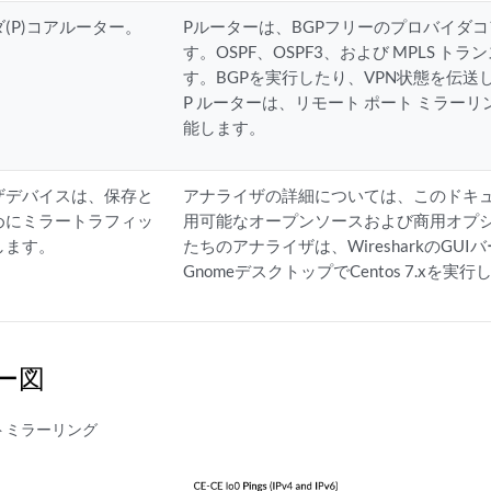
(P)コアルーター。
Pルーターは、BGPフリーのプロバイダ
す。OSPF、OSPF3、および MPLS 
す。BGPを実行したり、VPN状態を伝送
P ルーターは、リモート ポート ミラーリング
能します。
ザデバイスは、保存と
アナライザの詳細については、このドキ
めにミラートラフィッ
用可能なオープンソースおよび商用オプ
します。
たちのアナライザは、WiresharkのGU
GnomeデスクトップでCentos 7.xを実
ー図
トミラーリング