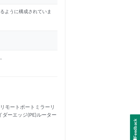
トするように構成されていま
す。
ーのリモートポートミラーリ
ダーエッジ(PE)ルーター
Feedback
。