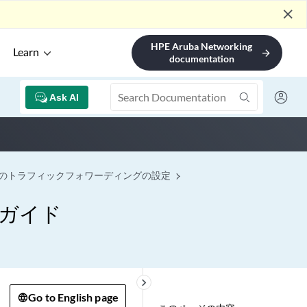
close
HPE Aruba Networking
Learn
arrow_forward
documentation
Ask AI
のトラフィックフォワーディングの設定
ガイド
keyboard_arrow_right
Go to English page