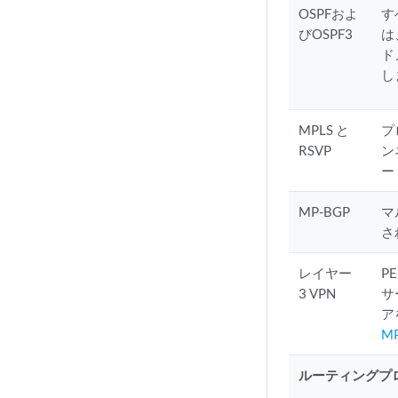
OSPFおよ
す
びOSPF3
は
ド
し
MPLS と
プ
RSVP
ン
ー
MP-BGP
マ
さ
レイヤー
P
3 VPN
サ
ア
M
ルーティングプ