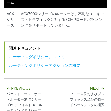
ーム
ACX
ACX7000シリーズのルーターは、不明なユニキャ
シリ
ストトラフィックに対するECMPロードバランシ
ーズ
ングをサポートしていません。
関連ドキュメント
ルーティングポリシーについて
ルーティングポリシーアクションの概要
PREVIOUS
NEXT
arrow_backward
arrow_forward
パケットトランスポー
フロー単位およびプレ
トルーター(PTXシリー
フィックス単位のロー
ズ)のデフォルトBGPル
ドバランシングの概要
ーティングポリシーに