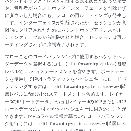
ネクストホップアドレスを削除する設定変更があった場合
や、管理者がネクストホップインターフェイスを削除せず
にダウンした場合にも、フローの再ルーティングが発生し
ます。インターフェイスが削除されたか、セッションが意
図的にクリアされたためにネクストホップアドレスがルー
ティングテーブルから削除された場合、セッションは再ル
ーティングされずに強制終了されます。
フローごとのロードバランシングに使用するパケットヘッ
ダーデータを選択するには、
階層
[edit forwarding-options]
レベルで
ステートメントを含めます。ポートデー
hash-key
タを使用してIPv4トラフィックをハッシュキーにロードバ
ランシングするには、
階
[edit forwarding-options hash-key]
層レベルに
ステートメントを含めます。レイヤ
familyinet
ー3のIPポートデータ、またはレイヤー4のTCPまたはUDP
ポートデータのいずれかをハッシュキーに組み込むことが
できます。MPLSラベル情報に基づいてロードバランシン
グを行うには、
階層レベ
[edit forwarding-options hash-key]
ルで
ステートメントを設定します。