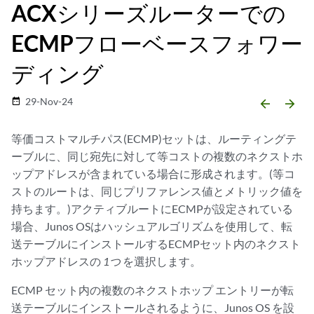
ACXシリーズルーターでの
ECMPフローベースフォワー
ディング
29-Nov-24
date_range
arrow_backward
arrow_forward
等価コストマルチパス(ECMP)セットは、ルーティングテ
ーブルに、同じ宛先に対して等コストの複数のネクストホ
ップアドレスが含まれている場合に形成されます。(等コ
ストのルートは、同じプリファレンス値とメトリック値を
持ちます。)アクティブルートにECMPが設定されている
場合、Junos OSはハッシュアルゴリズムを使用して、転
送テーブルにインストールするECMPセット内のネクスト
ホップアドレスの
1つ
を選択します。
ECMP セット内の複数のネクストホップ エントリーが転
送テーブルにインストールされるように、Junos OS を設