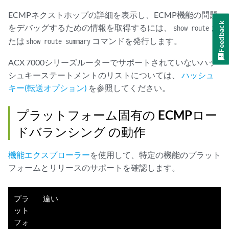
ECMPネクストホップの詳細を表示し、ECMP機能の問題
Feedback
をデバッグするための情報を取得するには、
ま
show route
たは
コマンドを発行します。
show route summary
ACX 7000シリーズルーターでサポートされていないハッ
シュキーステートメントのリストについては、
ハッシュ
キー(転送オプション)
を参照してください。
プラットフォーム固有の
ECMPロー
ドバランシング
の動作
機能エクスプローラー
を使用して、特定の機能のプラット
フォームとリリースのサポートを確認します。
プラ
違い
ット
フォ