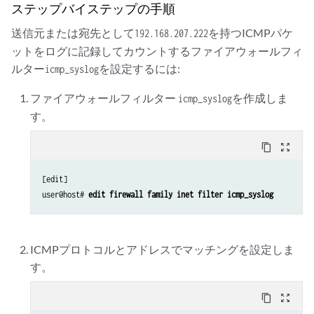
ステップバイステップの手順
送信元または宛先として
を持つICMPパケ
192.168.207.222
ットをログに記録してカウントするファイアウォールフィ
ルター
を設定するには:
icmp_syslog
ファイアウォールフィルター
を作成しま
icmp_syslog
す。
content_copy
zoom_out_map
[edit]

user@host# 
edit firewall family inet filter icmp_syslog
ICMPプロトコルとアドレスでマッチングを設定しま
す。
content_copy
zoom_out_map