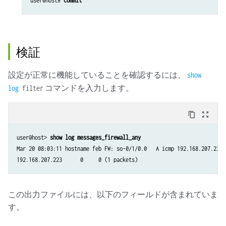
user@host# 
commit
検証
設定が正常に機能していることを確認するには、
show
コマンドを入力します。
log
filter
content_copy
zoom_out_map
user@host> 
show log messages_firewall_any
Mar 20 08:03:11 hostname feb FW: so-0/1/0.0   A icmp 192.168.207.222

192.168.207.223      0     0 (1 packets)
この出力ファイルには、以下のフィールドが含まれていま
す。