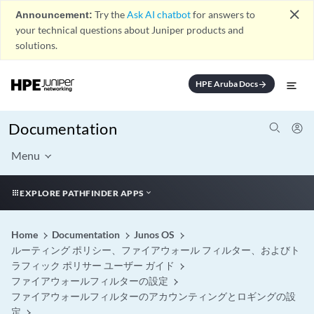
close
Announcement:
Try the
Ask AI chatbot
for answers to
your technical questions about Juniper products and
solutions.
HPE Aruba Docs
arrow_forward
Documentation
Menu
EXPLORE PATHFINDER APPS
Home
Documentation
Junos OS
ルーティング ポリシー、ファイアウォール フィルター、およびト
ラフィック ポリサー ユーザー ガイド
ファイアウォールフィルターの設定
ファイアウォールフィルターのアカウンティングとロギングの設
定