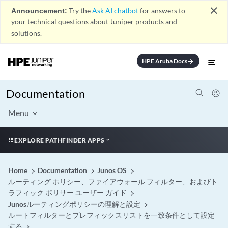
close
Announcement:
Try the
Ask AI chatbot
for answers to
your technical questions about Juniper products and
solutions.
HPE Aruba Docs
arrow_forward
Documentation
Menu
EXPLORE PATHFINDER APPS
Home
Documentation
Junos OS
ルーティング ポリシー、ファイアウォール フィルター、およびト
ラフィック ポリサー ユーザー ガイド
Junosルーティングポリシーの理解と設定
ルートフィルターとプレフィックスリストを一致条件として設定
する