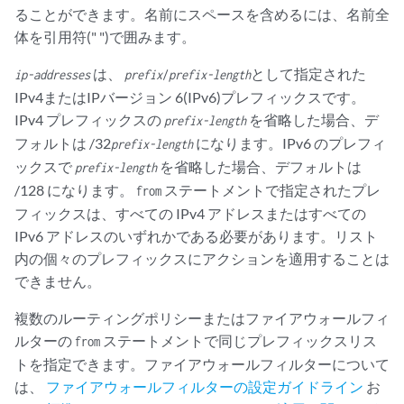
ることができます。名前にスペースを含めるには、名前全
体を引用符(" ")で囲みます。
は、
として指定された
ip-addresses
prefix
/
prefix-length
IPv4またはIPバージョン 6(IPv6)プレフィックスです。
IPv4 プレフィックスの
を省略した場合、デ
prefix-length
フォルトは /32
になります。IPv6 のプレフィ
prefix-length
ックスで
を省略した場合、デフォルトは
prefix-length
/128 になります。
ステートメントで指定されたプレ
from
フィックスは、すべての IPv4 アドレスまたはすべての
IPv6 アドレスのいずれかである必要があります。リスト
内の個々のプレフィックスにアクションを適用することは
できません。
複数のルーティングポリシーまたはファイアウォールフィ
ルターの
ステートメントで同じプレフィックスリス
from
トを指定できます。ファイアウォールフィルターについて
は、
ファイアウォールフィルターの設定ガイドライン
お