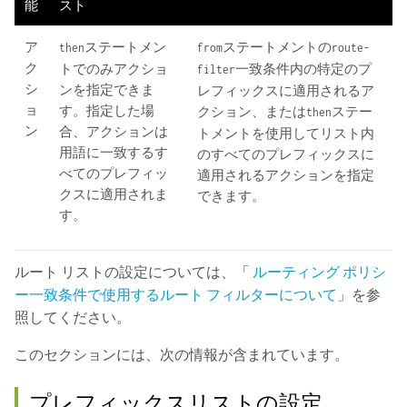
能
スト
ア
ステートメン
ステートメントの
then
from
route-
ク
トでのみアクショ
一致条件内の特定のプ
filter
シ
ンを指定できま
レフィックスに適用されるア
ョ
す。指定した場
クション、または
ステー
then
ン
合、アクションは
トメントを使用してリスト内
用語に一致するす
のすべてのプレフィックスに
べてのプレフィッ
適用されるアクションを指定
クスに適用されま
できます。
す。
ルート リストの設定については、「
ルーティング ポリシ
ー一致条件で使用するルート フィルターについて
」を参
照してください。
このセクションには、次の情報が含まれています。
プレフィックスリストの設定