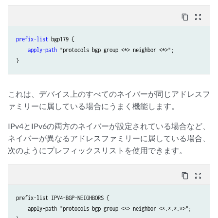
content_copy
zoom_out_map
prefix-list
 bgp179 {

apply-path
 "protocols bgp group <*> neighbor <*>";

これは、デバイス上のすべてのネイバーが同じアドレスフ
ァミリーに属している場合にうまく機能します。
IPv4とIPv6の両方のネイバーが設定されている場合など、
ネイバーが異なるアドレスファミリーに属している場合、
次のようにプレフィックスリストを使用できます。
content_copy
zoom_out_map
prefix-list IPV4-BGP-NEIGHBORS {

    apply-path "protocols bgp group <*> neighbor <*.*.*.*>";
