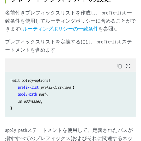
名前付きプレフィックスリストを作成し、
一
prefix-list
致条件を使用してルーティングポリシーに含めることがで
きます(
ルーティングポリシーの一致条件
を参照)。
プレフィックスリストを定義するには、
ステ
prefix-list
ートメントを含めます。
content_copy
zoom_out_map
[edit policy-options]

prefix-list
prefix-list-name
 {

apply-path
path
;

ip-addresses
;

ステートメントを使用して、定義されたパスが
apply-path
指すすべてのプレフィックス(およびそれに関連するネッ