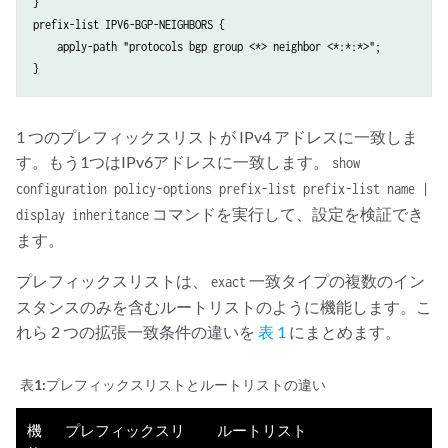
}

prefix-list IPV6-BGP-NEIGHBORS {

    apply-path "protocols bgp group <*> neighbor <*:*:*>";

1 つのプレフィックスリストが IPv4 アドレスに一致しま
す。もう1つはIPv6アドレスに一致します。
show
configuration policy-options prefix-list prefix-list name |
コマンドを実行して、設定を検証でき
display inheritance
ます。
プレフィックスリストは、
一致タイプの複数のイン
exact
スタンスのみを含むルートリストのように機能します。こ
れら 2 つの拡張一致条件の違いを
表 1
にまとめます。
表1:
プレフィックスリストとルートリストの違い
機
プレフィックスリ
ルートリスト