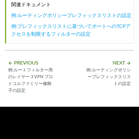
関連ドキュメント
例:ルーティングポリシープレフィックスリストの設定
例:プレフィックスリストに基づいてポートへのTCPア
クセスを制限するフィルターの設定
PREVIOUS
NEXT
arrow_backward
arrow_forward
例:ルートフィルター用
例:ルーティングポリシ
のレイヤー 3 VPN プロ
ープレフィックスリス
トコルファミリー修飾
トの設定
子の設定