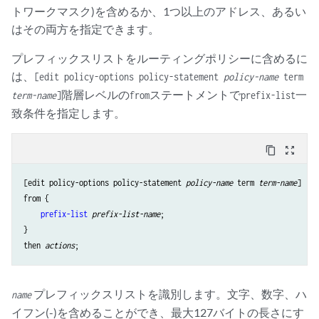
トワークマスク)を含めるか、1つ以上のアドレス、あるい
はその両方を指定できます。
プレフィックスリストをルーティングポリシーに含めるに
は、
[edit policy-options policy-statement
policy-name
term
階層レベルの
ステートメントで
一
term-name
]
from
prefix-list
致条件を指定します。
content_copy
zoom_out_map
[edit policy-options policy-statement 
policy-name
 term 
term-name
]

from {

prefix-list
prefix-list-name
;

}

then 
actions
プレフィックスリストを識別します。文字、数字、ハ
name
イフン(-)を含めることができ、最大127バイトの長さにす