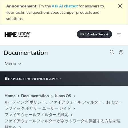
close
Announcement:
Try the
Ask AI chatbot
for answers to
your technical questions about Juniper products and
solutions.
HPE Aruba Docs
arrow_forward
Documentation
Menu
EXPLORE PATHFINDER APPS
Home
Documentation
Junos OS
ルーティング ポリシー、ファイアウォール フィルター、およびト
ラフィック ポリサー ユーザー ガイド
ファイアウォールフィルターの設定
ファイアウォールフィルターがネットワークを保護する方法を理
解する