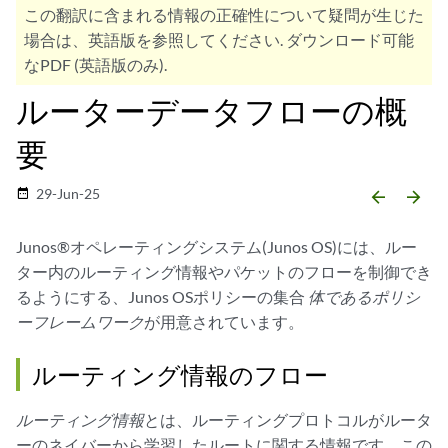
この翻訳に含まれる情報の正確性について疑問が生じた
場合は、英語版を参照してください. ダウンロード可能
なPDF (英語版のみ).
ルーターデータフローの概
要
29-Jun-25
date_range
arrow_backward
arrow_forward
Junos®オペレーティングシステム(Junos OS)には、ルー
ター内のルーティング情報やパケットのフローを制御でき
るようにする、Junos OSポリシーの集合
体であるポリシ
ーフレームワーク
が用意されています。
ルーティング情報のフロー
ルーティング情報
とは、ルーティングプロトコルがルータ
ーのネイバーから学習したルートに関する情報です。この