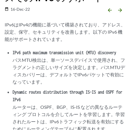
16-Dec-22
date_range
arrow_backward
arrow_forward
IPv6はIPv4の機能に基づいて構築されており、アドレス、
設定、保守、セキュリティを改善します。以下の IPv6 機
能がサポートされています。
IPv6 path maximum transmission unit (MTU) discovery
パスMTU検出は、単一ソースデバイスで使用され、フ
ラグメントの正しいサイズを決定します。パスMTUデ
ィスカバリーは、デフォルトでIPv6パケットで有効に
なっています。
Dynamic routes distribution through IS-IS and OSPF for
IPv6
ルーターは、OSPF、BGP、IS-IS などの異なるルーテ
ィング プロトコルを介してルートを学習します。学習
されたルートは、IPv6トラフィック転送を有効にする
ためにルーティングテーブルに配置されます。