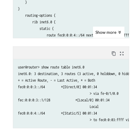
    }

}

    routing-options {

        rib inet6.0 {

            static {

Show
more
                route fec0:0:0:4::/64 next-hop fec0:0:0:3::ffff;

            }

        }

content_copy
zoom_out_map
user@router> show route table inet6.0

inet6.0: 3 destination, 3 routes (3 active, 0 holddown, 0 hidden)
+ = Active Route, - = Last Active, * = Both

fec0:0:0:3::/64		*[Direct/0] 00:01:34

					> via fe-0/1/0.0

fec:0:0:0:3::1/128		*[Local/0] 00:01:34

					Local

fec0:0:0:4::/64		*[Static/5] 00:01:34

					> to fec0:0:03:ffff via