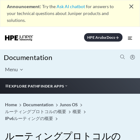
close
Announcement:
Try the
Ask AI chatbot
for answers to
your technical questions about Juniper products and
solutions.
HPE Aruba Docs
arrow_forward
Documentation
Menu
EXPLORE PATHFINDER APPS
Home
Documentation
Junos OS
ルーティングプロトコルの概要
概要
IPv6ルーティングの概要
ルーティングプロトコルの