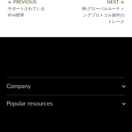
PREVIOUS
NEXT
arrow_backward
arrow_forward
サポートされている
例:グローバルルーティ
IPv6標準
ングプロトコル操作の
トレース
Company
Popular resources