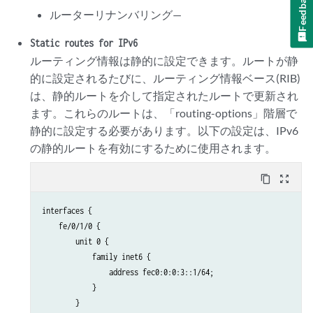
Feedback
ルーターリナンバリング—
Static routes for IPv6
ルーティング情報は静的に設定できます。ルートが静
的に設定されるたびに、ルーティング情報ベース(RIB)
は、静的ルートを介して指定されたルートで更新され
ます。これらのルートは、「routing-options」階層で
静的に設定する必要があります。以下の設定は、IPv6
の静的ルートを有効にするために使用されます。
content_copy
zoom_out_map
interfaces {

    fe/0/1/0 {

        unit 0 {

            family inet6 {

                address fec0:0:0:3::1/64;

            }

        }
