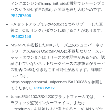
ィングエンジンのsnmp_init_oids()機能でシャーシプロ
セスが予期せず再起動した問題を絞り込むためです。
PR1787608
HA セットアップでSRX4600の 1 つをリブートした直
後に、CTL リンクがダウンし続けることがあります。
PR1802158
MS-MPCを搭載したMXシリーズ上のジュニパーネッ
トワークスJunos OSのSIP ALGに不適切なリソースシ
ャットダウンまたはリリースの脆弱性があるため、認
証されていないネットワークベースの攻撃者がサービ
ス拒否(DoS)を引き起こす可能性があります。詳細に
ついては、
https://supportportal.juniper.net/JSA100088 を参照し
てください。
PR1806872
Junos SRX4100/SRX4200プラットフォームでは、「ト
ラフィック監視インターフェイス」または
「tcpdump」を開始および停止すると、VLANタグ付