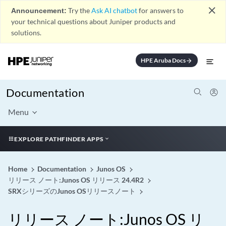
close
Announcement:
Try the
Ask AI chatbot
for answers to
your technical questions about Juniper products and
solutions.
HPE Aruba Docs
arrow_forward
Documentation
Menu
EXPLORE PATHFINDER APPS
Home
Documentation
Junos OS
リリース ノート:Junos OS リリース 24.4R2
SRXシリーズのJunos OSリリースノート
リリース ノート:Junos OS リ