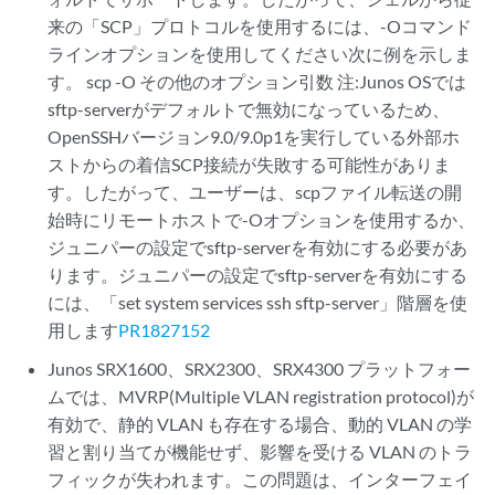
来の「SCP」プロトコルを使用するには、-Oコマンド
ラインオプションを使用してください次に例を示しま
す。 scp -O その他のオプション引数 注:Junos OSでは
sftp-serverがデフォルトで無効になっているため、
OpenSSHバージョン9.0/9.0p1を実行している外部ホ
ストからの着信SCP接続が失敗する可能性がありま
す。したがって、ユーザーは、scpファイル転送の開
始時にリモートホストで-Oオプションを使用するか、
ジュニパーの設定でsftp-serverを有効にする必要があ
ります。ジュニパーの設定でsftp-serverを有効にする
には、「set system services ssh sftp-server」階層を使
用します
PR1827152
Junos SRX1600、SRX2300、SRX4300 プラットフォー
ムでは、MVRP(Multiple VLAN registration protocol)が
有効で、静的 VLAN も存在する場合、動的 VLAN の学
習と割り当てが機能せず、影響を受ける VLAN のトラ
フィックが失われます。この問題は、インターフェイ