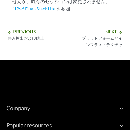
せんが、既存のセッションは変更されません。
[
IPv6 Dual-Stack Lite
を参照]
PREVIOUS
NEXT
arrow_backward
arrow_forward
侵入検出および防止
プラットフォームとイ
ンフラストラクチャ
Company
Popular resources