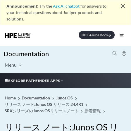
close
Announcement:
Try the
Ask AI chatbot
for answers to
your technical questions about Juniper products and
solutions.
HPE Aruba Docs
arrow_forward
Documentation
Menu
EXPLORE PATHFINDER APPS
Home
Documentation
Junos OS
リリース ノート:Junos OS リリース 24.4R1
SRXシリーズのJunos OSリリースノート
新着情報
リリース ノート:Junos OS リ