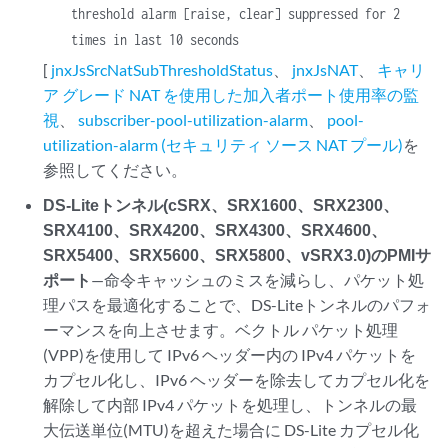
threshold alarm [raise, clear] suppressed for 2
times in last 10 seconds
[
jnxJsSrcNatSubThresholdStatus
、
jnxJsNAT
、
キャリ
ア グレード NAT を使用した加入者ポート使用率の監
視
、
subscriber-pool-utilization-alarm
、
pool-
utilization-alarm (セキュリティ ソース NAT プール)
を
参照してください。
DS-Liteトンネル(cSRX、SRX1600、SRX2300、
SRX4100、SRX4200、SRX4300、SRX4600、
SRX5400、SRX5600、SRX5800、vSRX3.0)のPMIサ
ポート
—命令キャッシュのミスを減らし、パケット処
理パスを最適化することで、DS-Liteトンネルのパフォ
ーマンスを向上させます。ベクトル パケット処理
(VPP)を使用して IPv6 ヘッダー内の IPv4 パケットを
カプセル化し、IPv6 ヘッダーを除去してカプセル化を
解除して内部 IPv4 パケットを処理し、トンネルの最
大伝送単位(MTU)を超えた場合に DS-Lite カプセル化