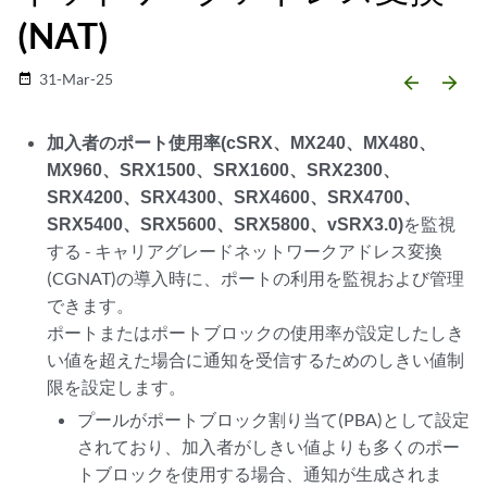
(NAT)
31-Mar-25
date_range
arrow_backward
arrow_forward
加入者のポート使用率(cSRX、MX240、MX480、
MX960、SRX1500、SRX1600、SRX2300、
SRX4200、SRX4300、SRX4600、SRX4700、
SRX5400、SRX5600、SRX5800、vSRX3.0)
を監視
する - キャリアグレードネットワークアドレス変換
(CGNAT)の導入時に、ポートの利用を監視および管理
できます。
ポートまたはポートブロックの使用率が設定したしき
い値を超えた場合に通知を受信するためのしきい値制
限を設定します。
プールがポートブロック割り当て(PBA)として設定
されており、加入者がしきい値よりも多くのポー
トブロックを使用する場合、通知が生成されま