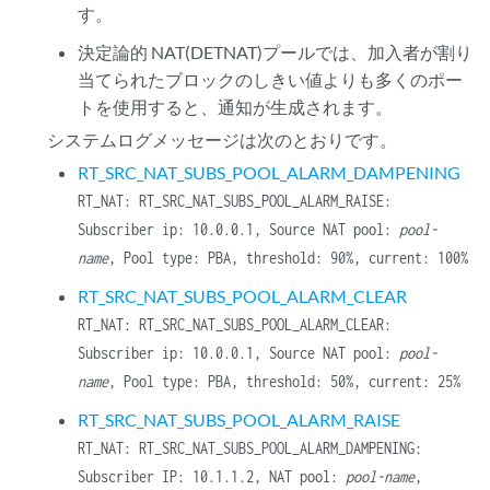
す。
決定論的 NAT(DETNAT)プールでは、加入者が割り
当てられたブロックのしきい値よりも多くのポー
トを使用すると、通知が生成されます。
システムログメッセージは次のとおりです。
RT_SRC_NAT_SUBS_POOL_ALARM_DAMPENING
RT_NAT: RT_SRC_NAT_SUBS_POOL_ALARM_RAISE:
Subscriber ip: 10.0.0.1, Source NAT pool:
pool-
name
, Pool type: PBA, threshold: 90%, current: 100%
RT_SRC_NAT_SUBS_POOL_ALARM_CLEAR
RT_NAT: RT_SRC_NAT_SUBS_POOL_ALARM_CLEAR:
Subscriber ip: 10.0.0.1, Source NAT pool:
pool-
name
, Pool type: PBA, threshold: 50%, current: 25%
RT_SRC_NAT_SUBS_POOL_ALARM_RAISE
RT_NAT: RT_SRC_NAT_SUBS_POOL_ALARM_DAMPENING:
Subscriber IP: 10.1.1.2, NAT pool:
pool-name
,