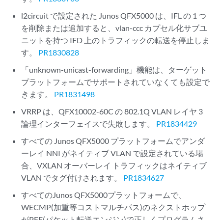
l2circuit で設定された Junos QFX5000 は、IFL の 1 つ
を削除または追加すると、vlan-ccc カプセル化サブユ
ニットを持つ IFD 上のトラフィックの転送を停止しま
す。
PR1830828
「unknown-unicast-forwarding」機能は、ターゲット
プラットフォームでサポートされていなくても設定で
きます。
PR1831498
VRRP は、QFX10002-60C の 802.1Q VLAN レイヤ 3
論理インターフェイスで失敗します。
PR1834429
すべての Junos QFX5000 プラットフォームでアンダ
ーレイ NNI がネイティブ VLAN で設定されている場
合、VXLAN オーバーレイ トラフィックはネイティブ
VLAN でタグ付けされます。
PR1834627
すべてのJunos QFX5000プラットフォームで、
WECMP(加重等コストマルチパス)のネクストホップ
がPFE(パケット転送エンジン)で正しくプログラムさ