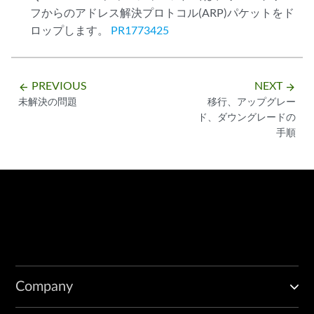
フからのアドレス解決プロトコル(ARP)パケットをド
ロップします。
PR1773425
PREVIOUS
NEXT
arrow_backward
arrow_forward
未解決の問題
移行、アップグレー
ド、ダウングレードの
手順
Company