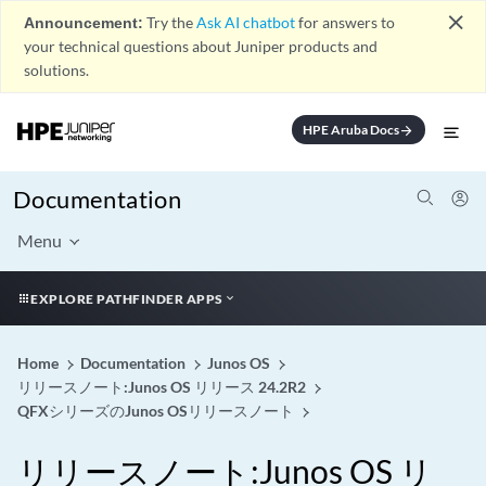
close
Announcement:
Try the
Ask AI chatbot
for answers to
your technical questions about Juniper products and
solutions.
HPE Aruba Docs
arrow_forward
Documentation
Menu
EXPLORE PATHFINDER APPS
Home
Documentation
Junos OS
リリースノート:Junos OS リリース 24.2R2
QFXシリーズのJunos OSリリースノート
リリースノート:Junos OS リ