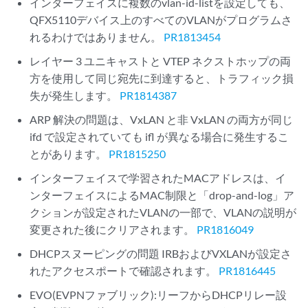
インターフェイスに複数のvlan-id-listを設定しても、
QFX5110デバイス上のすべてのVLANがプログラムさ
れるわけではありません。
PR1813454
レイヤー 3 ユニキャストと VTEP ネクストホップの両
方を使用して同じ宛先に到達すると、トラフィック損
失が発生します。
PR1814387
ARP 解決の問題は、VxLAN と非 VxLAN の両方が同じ
ifd で設定されていても ifl が異なる場合に発生するこ
とがあります。
PR1815250
インターフェイスで学習されたMACアドレスは、イ
ンターフェイスによるMAC制限と「drop-and-log」ア
クションが設定されたVLANの一部で、VLANの説明が
変更された後にクリアされます。
PR1816049
DHCPスヌーピングの問題 IRBおよびVXLANが設定さ
れたアクセスポートで確認されます。
PR1816445
EVO(EVPNファブリック):リーフからDHCPリレー設