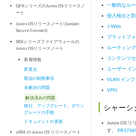
一般的なル
QFXシリーズのJunos OSリリースノ
play_arrow
ート
侵入検出と防御
Junos OSリリースノート(Juniper
play_arrow
J-Web
Secure Connect)
プラットフ
SRXシリーズファイアウォールの
play_arrow
ルーティン
Junos OSリリースノート
コンテンツ
新着情報
play_arrow
ユーザー イ
変更点
既知の制限事項
VLAN イ
未解決の問題
VPN
解決済みの問題
移行、アップグレード、ダウン
シャーシ
グレードの手順
ドキュメントの更新
Junos O
す。
PR1736
vSRX の Junos OS リリースノート
play_arrow