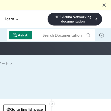
close
HPE Aruba Networking
Learn
arrow_forward
documentation
Ask AI
ノート
keyboard_arrow_right
Go to English page