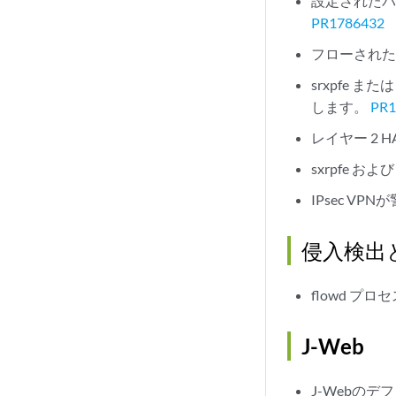
設定されたバ
PR1786432
フローされたプ
srxpfe 
します。
PR1
レイヤー 2 
sxrpfe 
IPsec 
侵入検出と
flowd 
J-Web
J-Webの