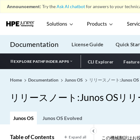
Announcement:
Try the
Ask AI chatbot
for answers to your technica
Solutions
Products
Servi
Documentation
License Guide
Quick Star
EXPLORE PATHFINDER APPS
CLI Explorer
Feature
Home
Documentation
Junos OS
リリースノート:Junos OS
リリースノート:Junos OSリリー
Junos OS
Junos OS Evolved
keyboard_arrow_left
Table of Contents
Expand all
この機械翻訳はお役