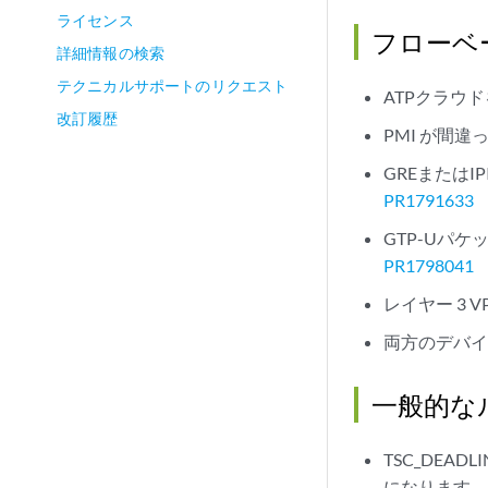
ライセンス
フローベ
詳細情報の検索
テクニカルサポートのリクエスト
ATPクラウ
改訂履歴
PMI が間
GREまたは
PR1791633
GTP-Uパ
PR1798041
レイヤー 3 
両方のデバイ
一般的な
TSC_DEA
になります