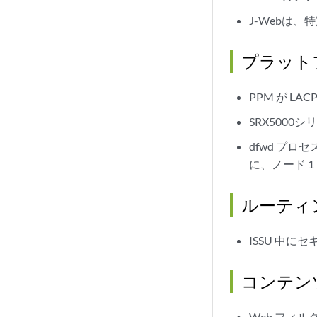
J-Webは
プラット
PPM が 
SRX500
dfwd プロ
に、ノード 
ルーティ
ISSU 中
コンテン
Web フィルタ