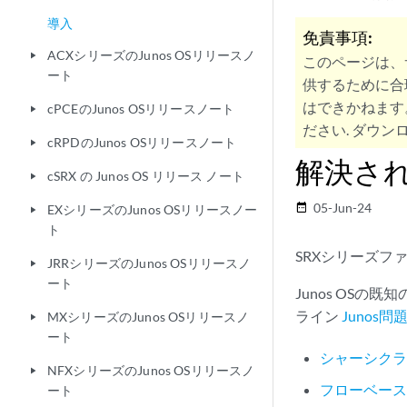
導入
免責事項:
ACXシリーズのJunos OSリリースノ
play_arrow
このページは、
ート
供するために合
はできかねます
cPCEのJunos OSリリースノート
play_arrow
ださい. ダウンロ
cRPDのJunos OSリリースノート
play_arrow
解決さ
cSRX の Junos OS リリース ノート
play_arrow
05-Jun-24
date_range
EXシリーズのJunos OSリリースノー
play_arrow
ト
SRXシリーズ
JRRシリーズのJunos OSリリースノ
play_arrow
ート
Junos OS
ライン
Junos
MXシリーズのJunos OSリリースノ
play_arrow
ート
シャーシク
NFXシリーズのJunos OSリリースノ
play_arrow
フローベー
ート