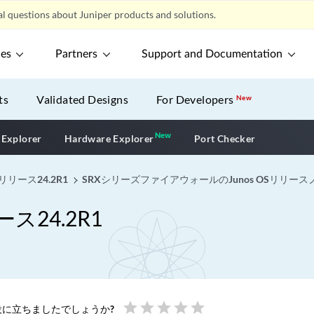
l questions about Juniper products and solutions.
ces
Partners
Support and Documentation
ts
Validated Designs
For Developers
New
New
New application
 Explorer
Hardware Explorer
Port Checker
リリース24.2R1
SRXシリーズファイアウォールのJunos OSリリース
ス24.2R1
star
star
star
star
star
に立ちましたでしょうか?