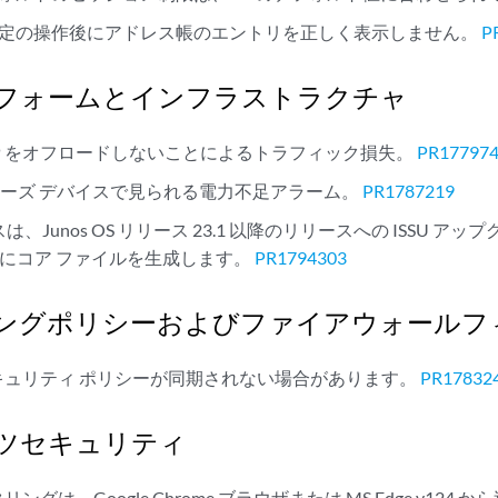
、特定の操作後にアドレス帳のエントリを正しく表示しません。
P
フォームとインフラストラクチャ
LACP をオフロードしないことによるトラフィック損失。
PR17797
0シリーズ デバイスで見られる電力不足アラーム。
PR1787219
セスは、Junos OS リリース 23.1 以降のリリースへの ISSU 
1 にコア ファイルを生成します。
PR1794303
ングポリシーおよびファイアウォールフ
にセキュリティ ポリシーが同期されない場合があります。
PR17832
ツセキュリティ
リングは、Google Chrome ブラウザまたは MS Edge v124 