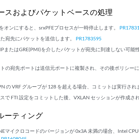
ースおよびパケットベースの処理
ドをオンにすると、srxPFEプロセスが一時停止します。
PR1783
違った宛先にパケットを送信します。
PR1783595
IPIPまたはGRE(PMI)を介したパケットが宛先に到達しない可
ケットの宛先ポートは送信元ポートに複製され、その後ポリシー
VPN の VRF グループが 128 を超える場合、コミットは実行さ
スで FTI 設定をコミットした後、VXLAN セッションが作成さ
ルーティング
DLINEマイクロコードのバージョンが 0x3A 未満の場合、Intel 
。
PR1608045