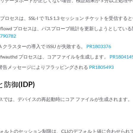
リデータポートが正しくない場合、検証結果が 5 分以上処理
ロセスは、SSL-I で TLS 1.3 セッション チケットを受信す
または flowd プロセスは、パスプローブ統計を更新しようとして
790782
HA クラスターの導入で ISSU が失敗する。
PR1803376
および fwauthd プロセスは、コアファイルを生成します。
PR180414
VPNが警告メッセージによりフラッピングされる
PR1805493
防御(IDP)
プロセスでは、デバイスの再起動時にコア ファイルが生成されます
デフォルトのセッション制限は、CLIのデフォルト値に合わせられ