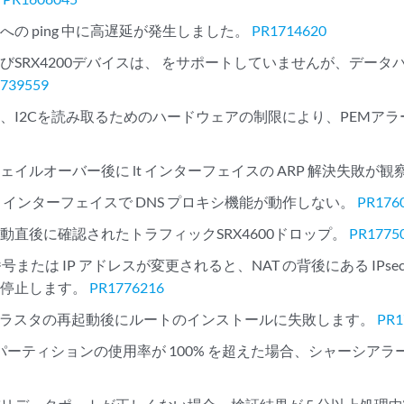
への ping 中に高遅延が発生しました。
PR1714620
0およびSRX4200デバイスは、 をサポートしていませんが、デー
739559
0では、I2Cを読み取るためのハードウェアの制限により、PEMア
ェイルオーバー後に lt インターフェイスの ARP 解決失敗が
 インターフェイスで DNS プロキシ機能が動作しない。
PR176
動直後に確認されたトラフィックSRX4600ドロップ。
PR1775
番号または IP アドレスが変更されると、NAT の背後にある IPs
を停止します。
PR1776216
クラスタの再起動後にルートのインストールに失敗します。
PR1
var パーティションの使用率が 100% を超えた場合、シャーシ