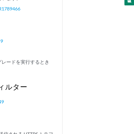
R1789466
49
アップグレードを実行するとき
ィルター
49
から送信される HTTPS トラフ