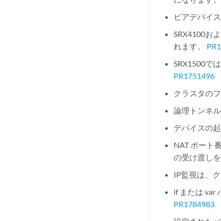
ピアデバイス
SRX410
れます。
PR1
SRX150
PR1751496
クラスタのフ
論理トンネル
デバイスの起
NAT ポート
の受け渡し
IP監視は、
if または 
PR1784983