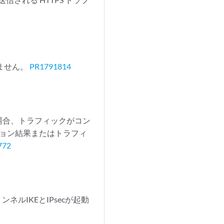
ません。
PR1791814
場合、トラフィックがコン
ション結果またはトラフィ
772
ネルIKEとIPsecが起動