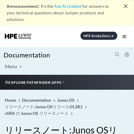
close
Announcement:
Try the
Ask AI chatbot
for answers to
your technical questions about Juniper products and
solutions.
HPE Aruba Docs
arrow_forward
Documentation
Menu
EXPLORE PATHFINDER APPS
Home
Documentation
Junos OS
リリースノート:Junos OSリリース24.2R1
vSRX の Junos OS リリースノート
リリースノート:Junos OSリ