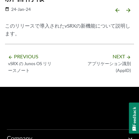
24-Jan-24
date_range
arrow_backward
arrow_forward
このリリースで導入されたvSRXの新機能について説明し
ます。
PREVIOUS
NEXT
arrow_backward
arrow_forward
vSRX の Junos OS リリ
アプリケーション識別
ースノート
(AppID)
Feedback
Company