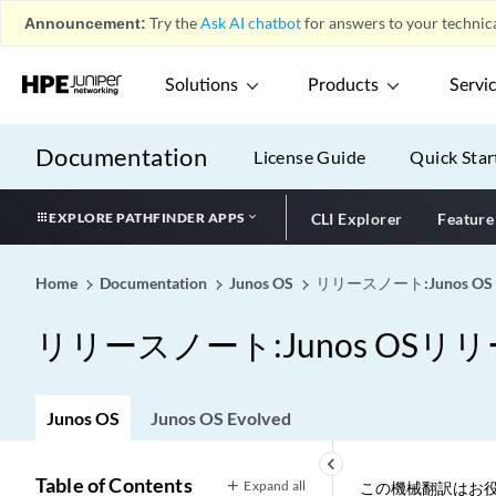
Announcement:
Try the
Ask AI chatbot
for answers to your technica
Solutions
Products
Servi
Documentation
License Guide
Quick Star
EXPLORE PATHFINDER APPS
CLI Explorer
Feature
Home
Documentation
Junos OS
リリースノート:Junos OS
リリースノート:Junos OSリリー
Junos OS
Junos OS Evolved
keyboard_arrow_left
Table of Contents
Expand all
この機械翻訳はお役