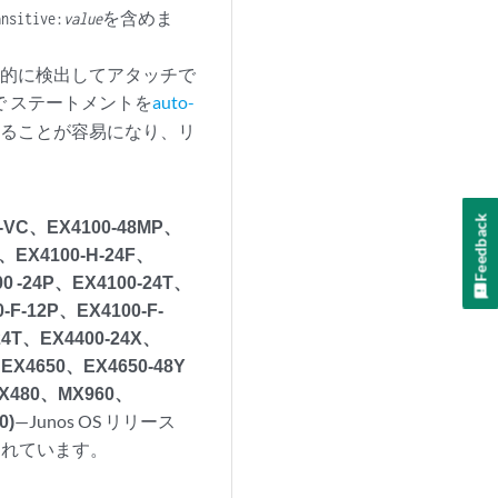
を含めま
ansitive:
value
動的に検出してアタッチで
で ステートメントを
auto-
することが容易になり、リ
Feedback
0-VC、EX4100-48MP、
C、EX4100-H-24F、
0 -24P、EX4100-24T、
-F-12P、EX4100-F-
24T、EX4400-24X、
EX4650、EX4650-48Y
X480、MX960、
0)
—Junos OS リリース
されています。