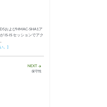
およびHMAC-SHA1ア
S-IS セッションでアク
す。
い。]
NEXT
arrow_forward
保守性