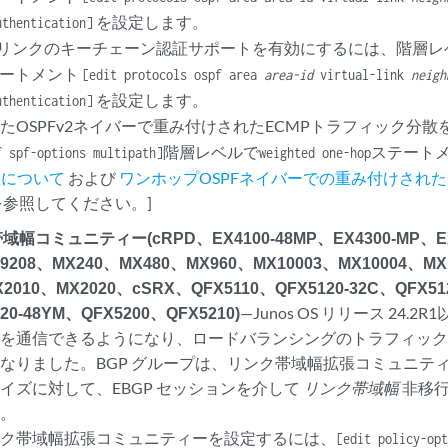
を設定します。
uthentication]
 模造リンクのキーチェーン認証サポートを有効にするには、階層
ートメント
[edit protocols ospf area
area-id
virtual-link
neigh
を設定します。
uthentication]
たOSPFv2ネイバーで重み付けされたECMPトラフィック分
階層レベルで
ステート
f spf-options multipath]
weighted one-hop
認証について
および
ワンホップOSPFネイバーでの重み付けされた
参照してください。]
幅コミュニティー(cRPD、EX4100-48MP、EX4300-MP、EX4
X9208、MX240、MX480、MX960、MX10003、MX10004、MX
2010、MX2020、cSRX、QFX5110、QFX5120-32C、QFX512
20-48YM、QFX5200、QFX5210)
—Junos OS リリース 24.
度を通信できるようになり、ロードバランシングのトラフィッ
なりました。BGP グループは、リンク帯域幅拡張コミュニテ
イズに対して、EBGP セッションを介して
リンク帯域幅
非移
す。
ンク帯域幅拡張コミュニティーを設定するには、
[edit policy-op