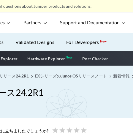
l questions about Juniper products and solutions.
ces
Partners
Support and Documentation
ts
Validated Designs
For Developers
New
New
New application
 Explorer
Hardware Explorer
Port Checker
リリース24.2R1
EXシリーズのJunos OSリリースノート
新着情報
ス24.2R1
star
star
star
star
star
に立ちましたでしょうか?