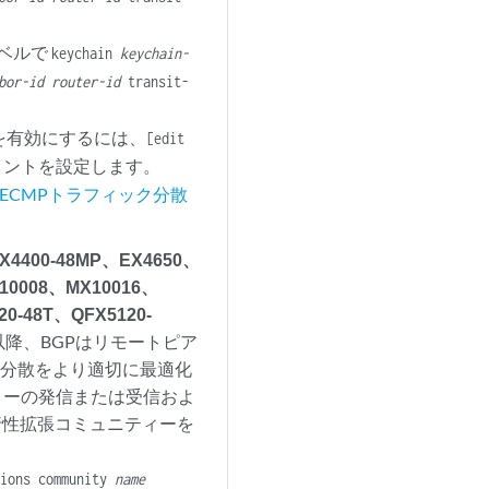
レベルで
keychain
keychain-
bor-id
router-id
transit-
散を有効にするには、
[edit
メントを設定します。
ECMPトラフィック分散
400-48MP、EX4650、
10008、MX10016、
0-48T、QFX5120-
2R1以降、BGPはリモートピア
ク分散をより適切に最適化
ィーの発信または受信およ
行性拡張コミュニティーを
tions community
name