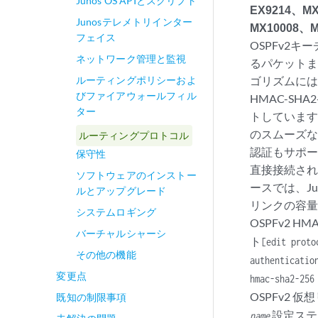
Junos OS APIとスクリプト
EX9214、M
Junosテレメトリインター
MX10008、
フェイス
OSPFv2
ネットワーク管理と監視
るパケットま
ルーティングポリシーおよ
ゴリズムには、
びファイアウォールフィル
HMAC-SHA
ター
トしています
のスムーズな移
ルーティングプロトコル
認証もサポ
保守性
直接接続され
ソフトウェアのインストー
ースでは、J
ルとアップグレード
リンクの容
システムロギング
OSPFv2 
バーチャルシャーシ
ト
[edit prot
その他の機能
authenticatio
変更点
hmac-sha2-256
OSPFv2
既知の制限事項
設定ステ
name