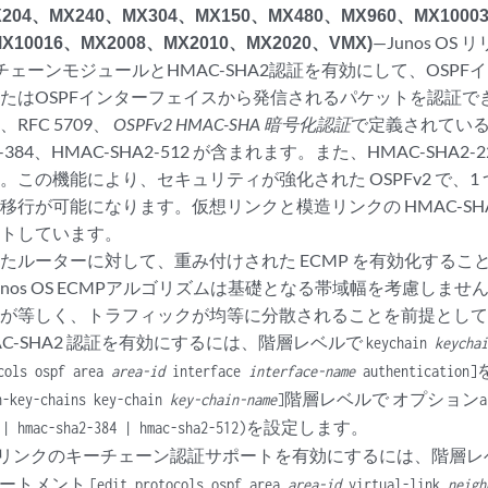
X204、MX240、MX304、MX150、MX480、MX960、MX1000
MX10016、MX2008、MX2010、MX2020、VMX)
—Junos OS 
キーチェーンモジュールとHMAC-SHA2認証を有効にして、OSP
たはOSPFインターフェイスから発信されるパケットを認証できます
RFC 5709、
OSPFv2 HMAC-SHA 暗号化認証
で定義されている H
2-384、HMAC-SHA2-512 が含まれます。また、HMAC-SHA
。この機能により、セキュリティが強化された OSPFv2 で、1
行が可能になります。仮想リンクと模造リンクの HMAC-SHA1 
ートしています。
たルーターに対して、重み付けされた ECMP を有効化するこ
unos OS ECMPアルゴリズムは基礎となる帯域幅を考慮しま
量が等しく、トラフィックが均等に分散されることを前提とし
HMAC-SHA2 認証を有効にするには、階層レベルで
keychain
keycha
ocols ospf area
area-id
interface
interface-name
authentication]
階層レベルで オプション
n-key-chains key-chain
key-chain-name
]
a
を設定します。
 | hmac-sha2-384 | hmac-sha2-512)
 仮想リンクのキーチェーン認証サポートを有効にするには、階層
ートメント
[edit protocols ospf area
area-id
virtual-link
neigh