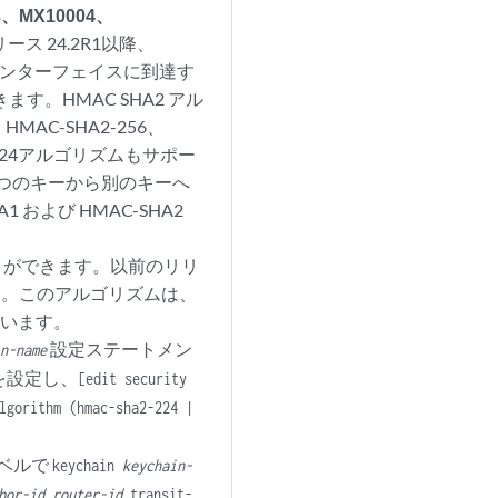
3、MX10004、
リリース 24.2R1以降、
Fインターフェイスに到達す
。HMAC SHA2 アル
MAC-SHA2-256、
2-224アルゴリズムもサポー
 つのキーから別のキーへ
および HMAC-SHA2
とができます。以前のリリ
せん。このアルゴリズムは、
ています。
設定ステートメン
in-name
を設定し、
[edit security
lgorithm (hmac-sha2-224 |
レベルで
keychain
keychain-
bor-id
router-id
transit-