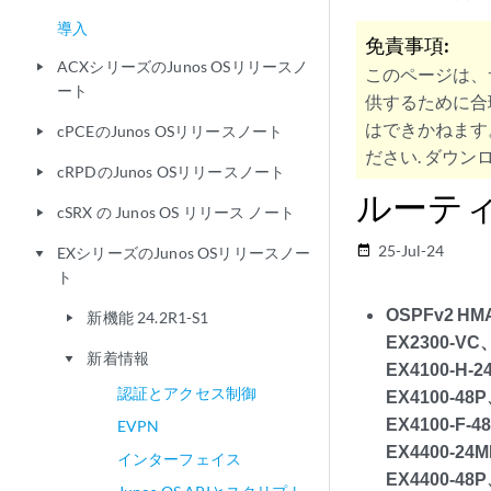
導入
免責事項:
ACXシリーズのJunos OSリリースノ
play_arrow
このページは、
ート
供するために合
はできかねます
cPCEのJunos OSリリースノート
play_arrow
ださい. ダウンロ
cRPDのJunos OSリリースノート
play_arrow
ルーテ
cSRX の Junos OS リリース ノート
play_arrow
25-Jul-24
date_range
EXシリーズのJunos OSリリースノー
play_arrow
ト
OSPFv2 H
新機能 24.2R1-S1
play_arrow
EX2300-VC
新着情報
play_arrow
EX4100-H-
認証とアクセス制御
EX4100-48
EX4100-F-
EVPN
EX4400-24
インターフェイス
EX4400-48