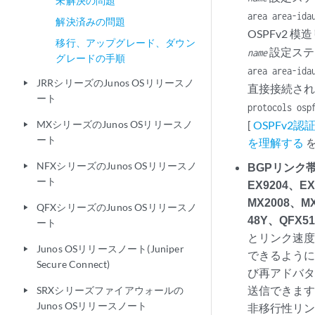
未解決の問題
area
area-id
a
解決済みの問題
OSPFv2
移行、アップグレード、ダウン
設定ステ
name
グレードの手順
area
area-id
a
JRRシリーズのJunos OSリリースノ
play_arrow
直接接続され
ート
protocols osp
MXシリーズのJunos OSリリースノ
[
OSPFv2
play_arrow
ート
を理解する
を
NFXシリーズのJunos OSリリースノ
BGPリンク帯域
play_arrow
ート
EX9204、E
MX2008、MX
QFXシリーズのJunos OSリリースノ
play_arrow
48Y、QFX51
ート
とリンク速
Junos OSリリースノート(Juniper
play_arrow
できるように
Secure Connect)
び再アドバタ
送信できま
SRXシリーズファイアウォールの
play_arrow
Junos OSリリースノート
非移行性リ