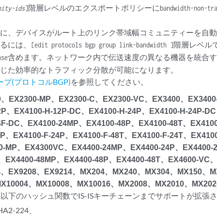
階層レベルのエクスポートポリシーに
nity-ids
]
bandwidth-non-tr
時に、デバイスがルート上のリンク帯域幅コミュニティーを自
するには、
階層レベル
[edit protocols bgp group link-bandwidth ]
含めます。ネットワーク内で伝送速度の異なる機器を統合
nse
応じた効率的なトラフィック分散が可能になります。
ープ(プロトコルBGP)
を参照してください。
300、EX2300-MP、EX2300-C、EX2300-VC、EX3400、EX340
12P、EX4100-H-12P-DC、EX4100-H-24P、EX4100-H-24P-D
24F-DC、EX4100-24MP、EX4100-48P、EX4100-48T、EX4100
8P、EX4100-F-24P、EX4100-F-48T、EX4100-F-24T、EX4100
0-MP、EX4300VC、EX4400-24MP、EX4400-24P、EX4400-
F、EX4400-48MP、EX4400-48P、EX4400-48T、EX4600-VC、
4、EX9208、EX9214、MX204、MX240、MX304、MX150、M
X10004、MX10008、MX10016、MX2008、MX2010、MX202
以降、以下のハッシュ関数でIS-ISキーチェーンまでサポートが拡張
HA2-224、