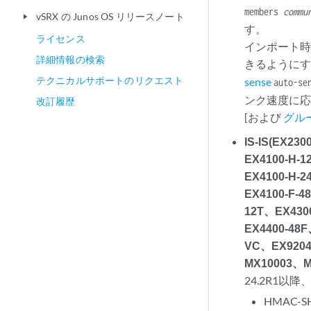
members
commu
vSRX の Junos OS リリースノート
play_arrow
す。
ライセンス
インポート
詳細情報の検索
きるように
テクニカルサポートのリクエスト
sense
auto-se
ンク速度に
改訂履歴
[および
グル
IS-IS(EX2
EX4100-H-
EX4100-H-
EX4100-F-4
12T、EX430
EX4400-48
VC、EX920
MX10003、M
24.2R1
HMAC-S