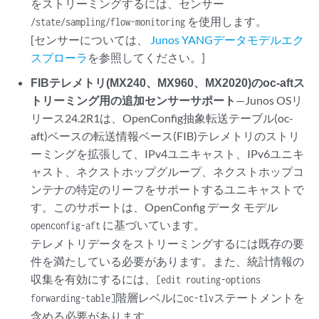
をストリーミングするには、センサー
を使用します。
/state/sampling/flow-monitoring
[センサーについては、
Junos YANGデータモデルエク
スプローラ
を参照してください。]
FIBテレメトリ(MX240、MX960、MX2020)のoc-aftス
トリーミング用の追加センサーサポート
—Junos OSリ
リース24.2R1は、OpenConfig抽象転送テーブル(oc-
aft)ベースの転送情報ベース(FIB)テレメトリのストリ
ーミングを拡張して、IPv4ユニキャスト、IPv6ユニキ
ャスト、ネクストホップグループ、ネクストホップコ
ンテナの特定のリーフをサポートするユニキャストで
す。このサポートは、OpenConfig データ モデル
に基づいています。
openconfig-aft
テレメトリデータをストリーミングするには既存の要
件を満たしている必要があります。また、統計情報の
収集を有効にするには、
[edit routing-options
階層レベルに
ステートメントを
forwarding-table]
oc-tlv
含める必要があります。