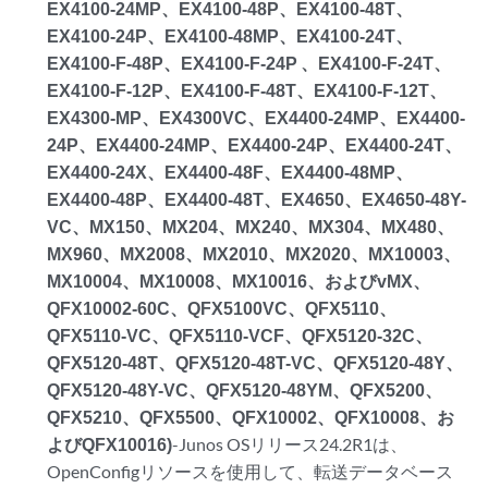
EX4100-24MP、EX4100-48P、EX4100-48T、
EX4100-24P、EX4100-48MP、EX4100-24T、
EX4100-F-48P、EX4100-F-24P 、EX4100-F-24T、
EX4100-F-12P、EX4100-F-48T、EX4100-F-12T、
EX4300-MP、EX4300VC、EX4400-24MP、EX4400-
24P、EX4400-24MP、EX4400-24P、EX4400-24T、
EX4400-24X、EX4400-48F、EX4400-48MP、
EX4400-48P、EX4400-48T、EX4650、EX4650-48Y-
VC、MX150、MX204、MX240、MX304、MX480、
MX960、MX2008、MX2010、MX2020、MX10003、
MX10004、MX10008、MX10016、およびvMX、
QFX10002-60C、QFX5100VC、QFX5110、
QFX5110-VC、QFX5110-VCF、QFX5120-32C、
QFX5120-48T、QFX5120-48T-VC、QFX5120-48Y、
QFX5120-48Y-VC、QFX5120-48YM、QFX5200、
QFX5210、QFX5500、QFX10002、QFX10008、お
よびQFX10016)
-Junos OSリリース24.2R1は、
OpenConfigリソースを使用して、転送データベース