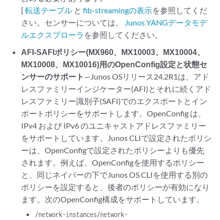
[
転送テーブル
と
fib-streamingの表示
を参照してくだ
さい。センサーについては、
Junos YANGデータモデ
ルエクスプローラ
を参照してください。
AFI-SAFIポリシー(MX960、MX10003、MX10004、
MX10008、MX10016)用のOpenConfig設定と状態セ
ンサーのサポート
—Junos OSリリース24.2R1は、アド
レスファミリーインジケーター(AFI)とそれに続くアド
レスファミリー識別子(SAFI)でのエクスポートとイン
ポートポリシーをサポートします。OpenConfig は、
IPv4 および IPv6 のユニキャストアドレスファミリー
をサポートしています。Junos CLIで設定されたポリシ
ーは、OpenConfigで設定されたポリシーよりも優先
されます。例えば、OpenConfigを使用するポリシー
と、同じネイバーの下でJunos OS CLIを使用する別の
ポリシーを設定すると、後者のポリシーが有効になり
ます。次のOpenConfig構成をサポートしています。
/network-instances/network-