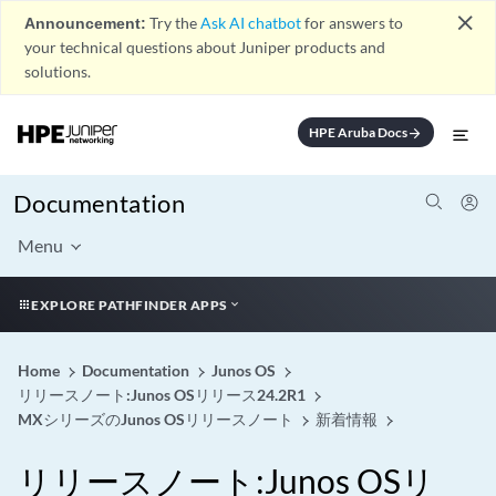
close
Announcement:
Try the
Ask AI chatbot
for answers to
your technical questions about Juniper products and
solutions.
HPE Aruba Docs
arrow_forward
Documentation
Menu
EXPLORE PATHFINDER APPS
Home
Documentation
Junos OS
リリースノート:Junos OSリリース24.2R1
MXシリーズのJunos OSリリースノート
新着情報
リリースノート:Junos OSリ