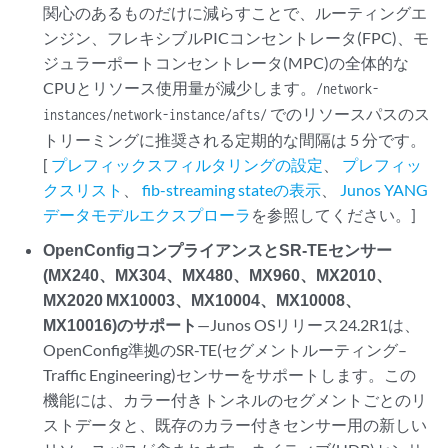
関心のあるものだけに減らすことで、ルーティングエ
ンジン、フレキシブルPICコンセントレータ(FPC)、モ
ジュラーポートコンセントレータ(MPC)の全体的な
CPUとリソース使用量が減少します。
/network-
でのリソースパスのス
instances/network-instance/afts/
トリーミングに推奨される定期的な間隔は 5 分です。
[
プレフィックスフィルタリングの設定
、
プレフィッ
クスリスト
、
fib-streaming stateの表示
、
Junos YANG
データモデルエクスプローラ
を参照してください。]
OpenConfigコンプライアンスとSR-TEセンサー
(MX240、MX304、MX480、MX960、MX2010、
MX2020 MX10003、MX10004、MX10008、
MX10016)のサポート
—Junos OSリリース24.2R1は、
OpenConfig準拠のSR-TE(セグメントルーティング–
Traffic Engineering)センサーをサポートします。この
機能には、カラー付きトンネルのセグメントごとのリ
ストデータと、既存のカラー付きセンサー用の新しい