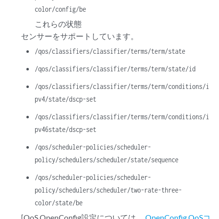
color/config/be
これらの状態
センサーをサポートしています。
/qos/classifiers/classifier/terms/term/state
/qos/classifiers/classifier/terms/term/state/id
/qos/classifiers/classifier/terms/term/conditions/i
pv4/state/dscp-set
/qos/classifiers/classifier/terms/term/conditions/i
pv46state/dscp-set
/qos/scheduler-policies/scheduler-
policy/schedulers/scheduler/state/sequence
/qos/scheduler-policies/scheduler-
policy/schedulers/scheduler/two-rate-three-
color/state/be
[QoS OpenConfig設定については、
OpenConfig QoSコ