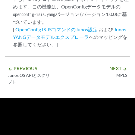
めます。この機能は、OpenConfigデータモデルの
(バージョン1.0.0)に基
openconfig-isis.yangバージョン
づいています。
[
OpenConfig IS-ISコマンドのJunos設定
および
Junos
YANGデータモデルエクスプローラ
へのマッピングを
参照してください。]
PREVIOUS
NEXT
arrow_backward
arrow_forward
Junos OS APIとスクリ
MPLS
プト