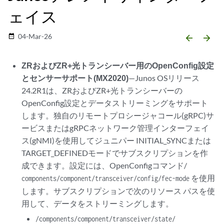
ェイス
04-Mar-26
date_range
arrow_backward
arrow_forward
ZRおよびZR+光トランシーバー用のOpenConfig設定
とセンサーサポート(MX2020)
—Junos OSリリース
24.2R1は、ZRおよびZR+光トランシーバーの
OpenConfig設定とデータストリーミングをサポート
します。独自のリモートプロシージャコール(gRPC)サ
ービスまたはgRPCネットワーク管理インターフェイ
ス(gNMI)を使用してジュニパー INITIAL_SYNCまたは
TARGET_DEFINEDモードでサブスクリプションを作
成できます。設定には、OpenConfigコマンド/
を使用
components/component/transceiver/config/fec-mode
します。サブスクリプションで次のリソース パスを使
用して、データをストリーミングします。
/components/component/transceiver/state/