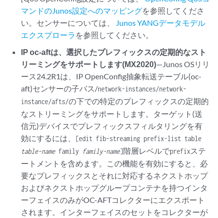
マンドのJunos設定へのマッピング
を参照してくださ
い。センサーについては、
Junos YANGデータモデル
エクスプローラ
を参照してください。
IP oc-aftは、選択したプレフィックスの定期的なスト
リーミングをサポートします(MX2020)
—Junos OSリリ
ース24.2R1は、IP OpenConfig抽象転送テーブル(oc-
aft)センサーの子パス/
network-instances/network-
の下での特定のプレフィックスの定期的
instance/afts/
なストリーミングをサポートします。ターゲット(送
信元)デバイスでプレフィックスフィルタリングを有
効にするには、
[edit fib-streaming prefix-list table
階層レベルで
ステ
table-name
family
family-name
]
prefix
ートメントを含めます。この機能を有効にすると、必
要なプレフィックスとそれに対応するネクストホップ
およびネクストホップグループコンテナを持つインタ
ーフェイスのみがOC-AFTコレクターにエクスポート
されます。インターフェイスのセットをコレクターが