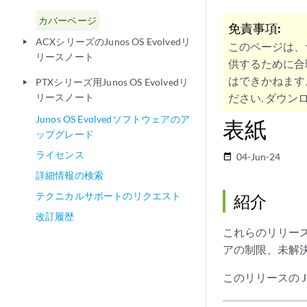
カバーページ
免責事項:
ACXシリーズのJunos OS Evolvedリ
play_arrow
このページは、
リースノート
供するために合
はできかねます
PTXシリーズ用Junos OS Evolvedリ
play_arrow
リースノート
ださい. ダウンロ
Junos OS Evolvedソフトウェアのア
表紙
ップグレード
ライセンス
04-Jun-24
date_range
詳細情報の検索
テクニカルサポートのリクエスト
紹介
改訂履歴
これらのリリースノ
アの制限、未解
このリリースの Ju