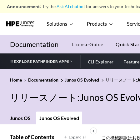
Announcement:
Try the
Ask AI chatbot
for answers to your technica
Solutions
Products
Servi
Documentation
License Guide
Quick Star
EXPLORE PATHFINDER APPS
CLI Explorer
Feature
Home
Documentation
Junos OS Evolved
リリースノート:Juno
リリースノート:Junos OS Evol
Junos OS
Junos OS Evolved
keyboard_arrow_left
Table of Contents
Expand all
この機械翻訳はお役