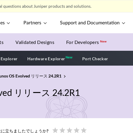
l questions about Juniper products and solutions.
ces
Partners
Support and Documentation
ts
Validated Designs
For Developers
New
New
New application
 Explorer
Hardware Explorer
Port Checker
s OS Evolved リリース 24.2R1
ved リリース 24.2R1
star
star
star
star
star
に立ちましたでしょうか?