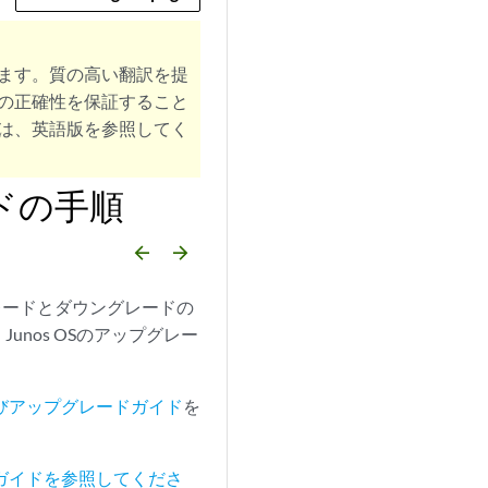
ます。質の高い翻訳を提
の正確性を保証すること
は、英語版を参照してく
ドの手順
arrow_backward
arrow_forward
グレードとダウングレードの
nos OSのアップグレー
びアップグレードガイド
を
 ガイドを参照してくださ