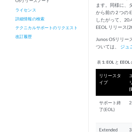
OSリリースノート
ます。同様に、タ
ライセンス
から前の 2 つの
詳細情報の検索
したがって、20.4
EEOL リリース(
テクニカルサポートのリクエスト
改訂履歴
Junos OSリリ
ついては、
ジュ
表 1:
EOL と EEO
リリースタ
イプ
(
サポート終
了(EOL)
Extended