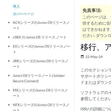
導入
免責事項:
カバーページ
このページは、
ACXシリーズのJunos OSリリースノ
供するために合
play_arrow
ート
はできかねます
ださい. ダウンロ
cSRX の Junos OS リリース ノート
play_arrow
移行、
EXシリーズのJunos OSリリースノー
play_arrow
ト
22-May-24
date_range
JRRシリーズのJunos OSリリースノ
play_arrow
ート
このセクションで
Junos OSリリースノート(Juniper
サポートポリシー
play_arrow
Secure Connect)
ドまたはダウン
MXシリーズのJunos OSリリースノ
play_arrow
ソフトウェアの
ート
参照してくださ
NFXシリーズのJunos OSリリースノ
play_arrow
ISSU の詳細に
ート