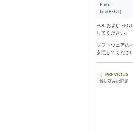
End of
Life(EEOL)
EOL および E
してください。
ソフトウェアの
参照してくださ
PREVIOUS
arrow_backward
解決済みの問題