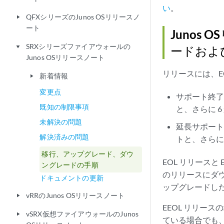
い
。
QFXシリーズのJunos OSリリースノ
play_arrow
ート
Juno
SRXシリーズファイアウォールの
play_arrow
ードおよ
Junos OSリリースノート
リリースには、E
新着情報
play_arrow
変更点
サポート終了
既知の制限事項
と、さらに 
未解決の問題
延長サポート終
解決済みの問題
トと、さらに
移行、アップグレード、ダウ
EOL リリースと
ングレードの手順
のリリースにダウン
ドキュメントの更新
ップグレードしたり
vRRのJunos OSリリースノート
play_arrow
EEOL リリー
vSRX仮想ファイアウォールのJunos
play_arrow
ている場合でも、1