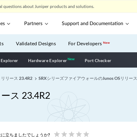
l questions about Juniper products and solutions.
ces
Partners
Support and Documentation
ts
Validated Designs
For Developers
New
New
New application
 Explorer
Hardware Explorer
Port Checker
 リリース 23.4R2
SRXシリーズファイアウォールのJunos OSリリー
ース 23.4R2
star
star
star
star
star
に立ちましたでしょうか?