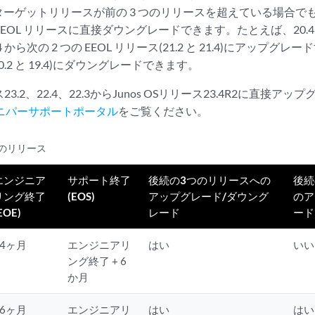
ーゲットリリースが前の 3 つのリリースを超えている場合でも、1
 EEOL リリースに直接ダウングレードできます。たとえば、20.4 
 から次の 2 つの EEOL リリース(21.2 と 21.4)にアップグレ
20.2 と 19.4)にダウングレードできます。
ース23.2、22.4、22.3からJunos OSリリース23.4R2に直
ニパーサポートポータル
をご覧ください。
L のリリース
エンジニア
サポート終了
後続の3つのリリースへの
後続
リング終了
(EOS)
アップグレード/ダウング
のア
EOE)
レード
ード
24ヶ月
エンジニアリ
はい
いい
ング終了 + 6
か月
36ヶ月
エンジニアリ
はい
はい