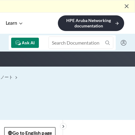
close
HPE Aruba Networking
Learn
arrow_forward
documentation
Ask AI
スノート
keyboard_arrow_right
Go to English page