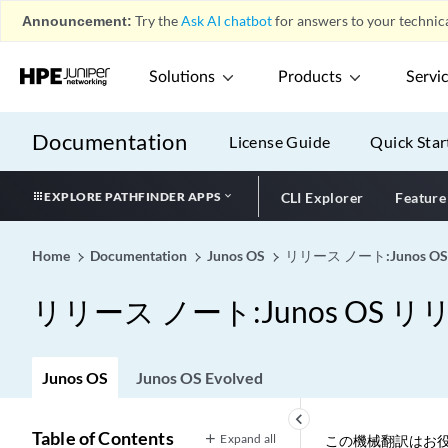
Announcement:
Try the
Ask AI chatbot
for answers to your technica
Solutions
Products
Servi
Documentation
License Guide
Quick Star
EXPLORE PATHFINDER APPS
CLI Explorer
Feature
Home
Documentation
Junos OS
リリース ノート:Junos OS
リリース ノート:Junos OS リリ
Junos OS
Junos OS Evolved
keyboard_arrow_left
Table of Contents
Expand all
この機械翻訳はお役