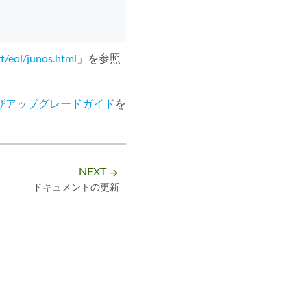
t/eol/junos.html
」を参照
びアップグレードガイド
を
NEXT
arrow_forward
ドキュメントの更新