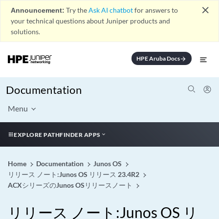
close
Announcement:
Try the
Ask AI chatbot
for answers to
your technical questions about Juniper products and
solutions.
HPE Aruba Docs
arrow_forward
Documentation
Menu
EXPLORE PATHFINDER APPS
Home
Documentation
Junos OS
リリース ノート:Junos OS リリース 23.4R2
ACXシリーズのJunos OSリリースノート
リリース ノート:Junos OS リ