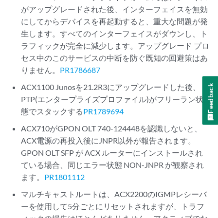
がアップグレードされた後、インターフェイスを無効
にしてからデバイスを再起動すると、重大な問題が発
生します。すべてのインターフェイスがダウンし、ト
ラフィックが完全に減少します。アップグレード プロ
セス中のこのサービスの中断を防ぐ既知の回避策はあ
りません。
PR1786687
ACX1100 Junosを21.2R3にアップグレードした後、
Feedback
PTP(エンタープライズプロファイル)がフリーラン状
態でスタックする
PR1789694
ACX710がGPON OLT 740-124448を認識しないと、
ACX電源の再投入後にJNPR以外が報告されます。
GPON OLT SFP が ACX ルーターにインストールされ
ている場合、同じエラー状態 NON-JNPR が観察され
ます。
PR1801112
マルチキャストルートは、ACX2200のIGMPレシーバ
ーを使用して5分ごとにリセットされますが、トラフ