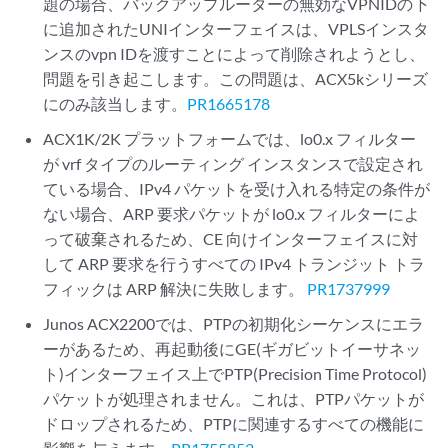
題の場合、バックアップルーターの無効なVPNIDの下
に追加されたUNIインターフェイスは、VPLSインスタ
ンスのvpn IDを渡すことによって削除されようとし、
問題を引き起こします。この問題は、ACX5kシリーズ
にのみ該当します。
PR1665178
ACX1K/2K プラットフォームでは、lo0.x フィルター
が vrf タイプのルーティング インスタンスで設定され
ている場合、IPv4 パケットを受け入れる特定の条件が
ない場合、ARP 要求パケットが lo0.x フィルターによ
って破棄されるため、CE 向けインターフェイスに対
して ARP 要求を行うすべての IPv4 トランジット トラ
フィックは ARP 解決に失敗します。
PR1737999
Junos ACX2200では、PTPの初期化シーケンスにエラ
ーがあるため、再起動後にGE(ギガビットイーサネッ
ト)インターフェイス上でPTP(Precision Time Protocol)
パケットが処理されません。これは、PTPパケットが
ドロップされるため、PTPに関連するすべての機能に