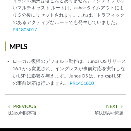
ィックの損失はほとんどありません。アクティブでな
いマルチキャスト ルートは、cahce タイムアウトによ
り 5 分後にリセットされます。これは、トラフィック
のあるアクティブなルートでも発生していました。
PR1805017
MPLS
ローカル復帰のデフォルト動作は、Junos OS リリース
16.1 から変更され、イングレスが事前対応を実行しな
い LSP に影響を与えます。Junos OS は、no-cspf LSP
の事前対応は行いません。
PR1401800
PREVIOUS
NEXT
arrow_backward
arrow_forward
既知の制限事項
解決済みの問題