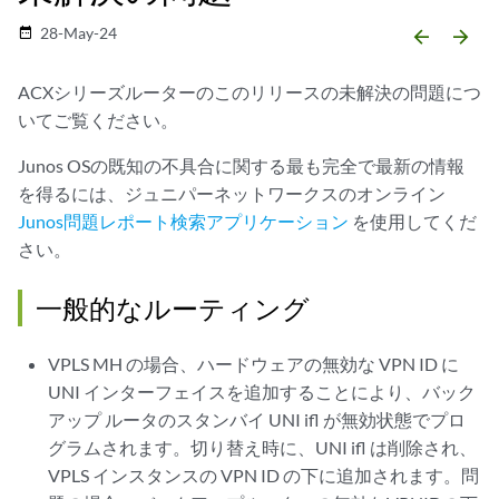
28-May-24
date_range
arrow_backward
arrow_forward
ACXシリーズルーターのこのリリースの未解決の問題につ
いてご覧ください。
Junos OSの既知の不具合に関する最も完全で最新の情報
を得るには、ジュニパーネットワークスのオンライン
Junos問題レポート検索アプリケーション
を使用してくだ
さい。
一般的なルーティング
VPLS MH の場合、ハードウェアの無効な VPN ID に
UNI インターフェイスを追加することにより、バック
アップ ルータのスタンバイ UNI ifl が無効状態でプロ
グラムされます。切り替え時に、UNI ifl は削除され、
VPLS インスタンスの VPN ID の下に追加されます。問