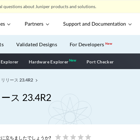
l questions about Juniper products and solutions.
ces
Partners
Support and Documentation
ts
Validated Designs
For Developers
New
New
New application
 Explorer
Hardware Explorer
Port Checker
 リリース 23.4R2
ース 23.4R2
star
star
star
star
star
に立ちましたでしょうか?