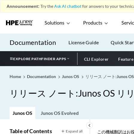
Announcement:
Try the
Ask AI chatbot
for answers to your technica
Solutions
Products
Servi
Documentation
License Guide
Quick Star
EXPLORE PATHFINDER APPS
CLI Explorer
Feature
Home
Documentation
Junos OS
リリース ノート:Junos OS
リリース ノート:Junos OS リリ
Junos OS
Junos OS Evolved
keyboard_arrow_left
Table of Contents
Expand all
この機械翻訳はお役