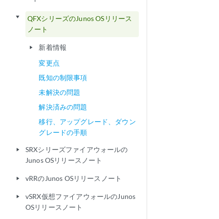
play_arrow
QFXシリーズのJunos OSリリース
ノート
新着情報
play_arrow
変更点
既知の制限事項
未解決の問題
解決済みの問題
移行、アップグレード、ダウン
グレードの手順
SRXシリーズファイアウォールの
play_arrow
Junos OSリリースノート
vRRのJunos OSリリースノート
play_arrow
vSRX仮想ファイアウォールのJunos
play_arrow
OSリリースノート