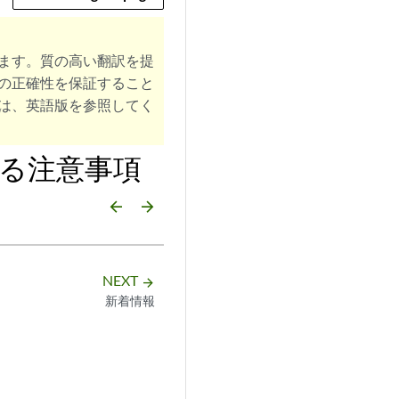
ます。質の高い翻訳を提
の正確性を保証すること
は、英語版を参照してく
関する注意事項
arrow_backward
arrow_forward
NEXT
arrow_forward
新着情報