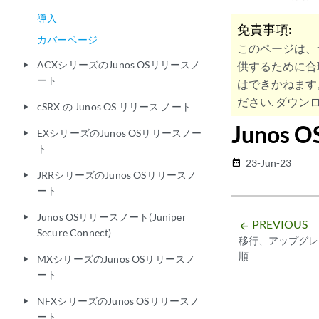
導入
免責事項:
カバーページ
このページは、
ACXシリーズのJunos OSリリースノ
供するために合
play_arrow
ート
はできかねます
ださい. ダウンロ
cSRX の Junos OS リリース ノート
play_arrow
Juno
EXシリーズのJunos OSリリースノー
play_arrow
ト
23-Jun-23
date_range
JRRシリーズのJunos OSリリースノ
play_arrow
ート
Junos OSリリースノート(Juniper
play_arrow
PREVIOUS
arrow_backward
Secure Connect)
移行、アップグレ
順
MXシリーズのJunos OSリリースノ
play_arrow
ート
NFXシリーズのJunos OSリリースノ
play_arrow
ート