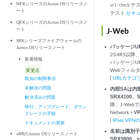
NFXシリーズのJunos OSリリースノ
テス
play_arrow
url-check
ート
テスト
セキュリ
QFXシリーズのJunos OSリリースノ
play_arrow
ート
J-Web
SRXシリーズファイアウォールの
play_arrow
パッケージUR
Junos OSリリースノート
23.4R1以降
新着情報
play_arrow
パッケージU
Webフィル
変更点
[
URLカテゴ
既知の制限事項
未解決の問題
内部SAは内部
SRX4100、S
解決済みの問題
降、J-Web
移行、アップグレード、ダウン
Network >
V
グレードの手順
[
IPsec V
ドキュメントの更新
名前は識別子(S
vRRのJunos OSリリースノート
play_arrow
SRX5800