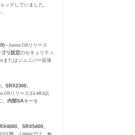
チェックしていました。
さい。
0)
—Junos OSリリース
テゴリ設定
のセキュリティ
enまたはジュニパー拡張
、SRX2300、
os OSリリース23.4R1以
に、
内部
SA
キーを
RX4600、SRX5400、
.4R1以降、J-Webでは、
セ