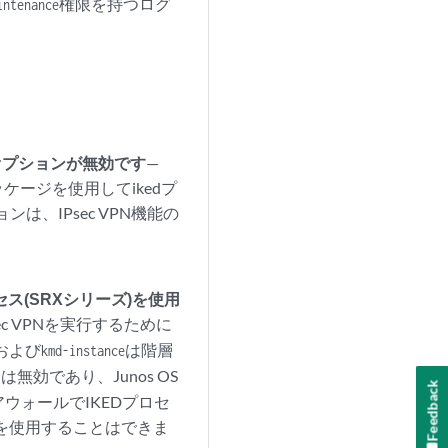
権限を持つログ
intenance
nceオプションが無効です
—
dパッケージを使用してikedプ
、IPsec VPN機能の
ス(SRXシリーズ)を使用
c VPNを実行するために
および
は階層
kmd-instance
効であり、Junos OS
Feedback
アウォールでIKEDプロセ
を使用することはできま