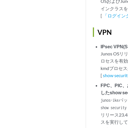
OSおよびJunos
インクラス
[
「ログイン
VPN
IPsec V
Junos OS
ロセスを有
kmdプロセ
[
show securit
FPC、PI
したshow se
パッ
junos-ike
show security
リリース23
スを実行してい