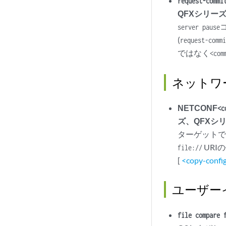
request-commi
QFXシリー
server pause
(
request-comm
ではなく
<com
ネットワ
NETCONF
<c
ズ、QFXシ
ターゲットで
URI
file://
[
<copy-confi
ユーザー
file compare 