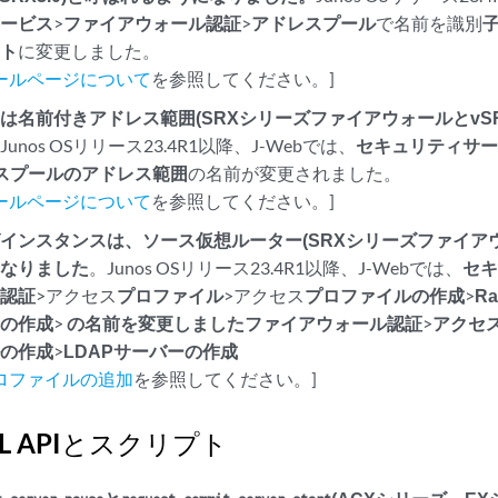
サービス
>
ファイアウォール認証
>
アドレスプール
で名前を識別
ット
に変更しました。
ールページについて
を参照してください。]
は名前付きアドレス範囲(SRXシリーズファイアウォールとvSR
Junos OSリリース23.4R1以降、J-Webでは、
セキュリティサ
スプール
のアドレス
範囲
の名前が変更されました。
ールページについて
を参照してください。]
インスタンスは、ソース仮想ルーター(SRXシリーズファイアウォ
になりました
。Junos OSリリース23.4R1以降、J-Webでは、
セ
ル認証
>アクセス
プロファイル
>アクセス
プロファイルの作成
>
R
スの作成
>
の名前を変更しましたファイアウォール認証
>
アクセ
ルの作成
>
LDAPサーバーの作成
ロファイルの追加
を参照してください。]
XML APIとスクリプト