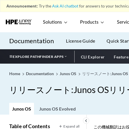
Announcement:
Try the
Ask AI chatbot
for answers to your technica
Solutions
Products
Servi
Documentation
License Guide
Quick Star
EXPLORE PATHFINDER APPS
CLI Explorer
Feature
Home
Documentation
Junos OS
リリースノート:Junos OS
リリースノート:Junos OSリリー
Junos OS
Junos OS Evolved
keyboard_arrow_left
Table of Contents
Expand all
この機械翻訳はお役