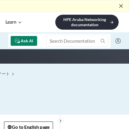
close
HPE Aruba Networking
Learn
arrow_forward
documentation
Ask AI
ノート
keyboard_arrow_right
Go to English page