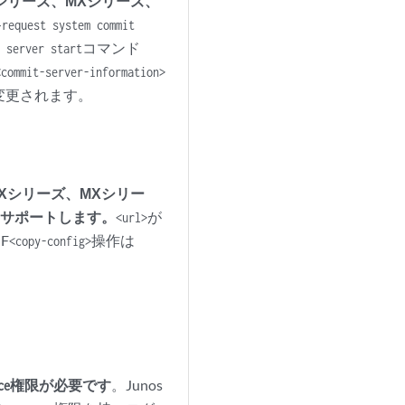
Xシリーズ、MXシリーズ、
—
request system commit
コマンド
t server start
<commit-server-information>
変更されます。
Xシリーズ、MXシリー
をサポートします。
が
<url>
F
操作は
<copy-config>
権限が必要です
。Junos
ce