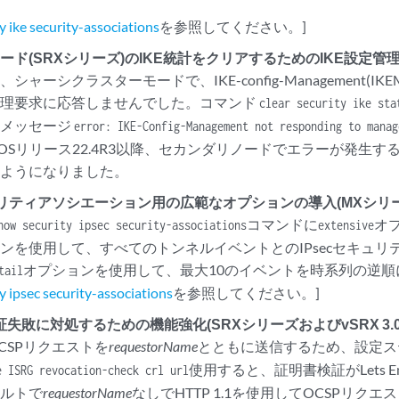
y ike security-associations
を参照してください。]
ード(SRXシリーズ)のIKE統計をクリアするためのIKE設定管
シャーシクラスターモードで、IKE-config-Management(I
管理要求に応答しませんでした。コマンド
clear security ike sta
ーメッセージ
error: IKE-Config-Management not responding to manag
os OSリリース22.4R3以降、セカンダリノードでエラーが発生
るようになりました。
キュリティアソシエーション用の広範なオプションの導入(MXシリ
コマンドに
オ
how security ipsec security-associations
extensive
ンを使用して、すべてのトンネルイベントとのIPsecセキュリ
オプションを使用して、最大10のイベントを時系列の逆順
tail
y ipsec security-associations
を参照してください。]
失敗に対処するための機能強化(SRXシリーズおよびvSRX 3.0
でOCSPリクエストを
requestorName
とともに送信するため、設定ス
使用すると、証明書検証がLets E
e ISRG revocation-check crl url
ォルトで
requestorName
なしでHTTP 1.1を使用してOCSPリク