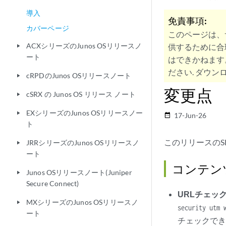
導入
免責事項:
カバーページ
このページは、
ACXシリーズのJunos OSリリースノ
供するために合
play_arrow
ート
はできかねます
ださい. ダウンロ
cRPDのJunos OSリリースノート
play_arrow
変更点
cSRX の Junos OS リリース ノート
play_arrow
EXシリーズのJunos OSリリースノー
play_arrow
17-Jun-26
date_range
ト
このリリースの
JRRシリーズのJunos OSリリースノ
play_arrow
ート
コンテン
Junos OSリリースノート(Juniper
play_arrow
Secure Connect)
URLチェッ
MXシリーズのJunos OSリリースノ
play_arrow
security utm 
ート
チェックで