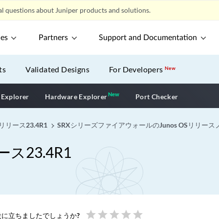
l questions about Juniper products and solutions.
ces
Partners
Support and Documentation
ts
Validated Designs
For Developers
New
New
New application
 Explorer
Hardware Explorer
Port Checker
リリース23.4R1
SRXシリーズファイアウォールのJunos OSリリース
ス23.4R1
star
star
star
star
star
に立ちましたでしょうか?