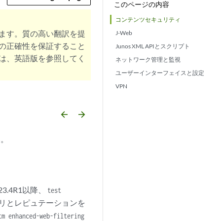
このページの内容
コンテンツセキュリティ
ます。質の高い翻訳を提
J-Web
の正確性を保証すること
Junos XML APIとスクリプト
は、英語版を参照してく
ネットワーク管理と監視
ユーザーインターフェイスと設定
VPN
arrow_backward
arrow_forward
い。
23.4R1以降、
test
ゴリとレピュテーションを
tm enhanced-web-filtering