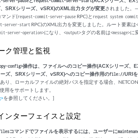
と
(ACXシリーズ、E
t-server-pause
request-commit-server-start
ズ、SRXシリーズ、vSRX)のXML出力タグが変更
されました。
コマンド(
RPC)と
request-commit-server-pause
request system commi
RPC)のXML出力を変更しました。ルート要素は
it-server-start
になり、
タグの名前は
に
mit-server-operation>
<output>
<message>
ーク管理と監視
操作は、ファイルへのコピー操作(ACXシリーズ、E
opy-config>
リーズ、SRXシリーズ、vSRX)へのコピー操作用の
URI
file://
あり、ローカルファイルの絶対パスを指定する場合、NETCON
の使用をサポートします。
g>
を参照してください。]
インターフェイスと設定
コマンドでファイルを表示するには、ユーザーに
files
maintenan