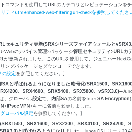
トコマンドを使用してURLのカテゴリとレピュテーションを
ティutm enhanced-web-filtering url-checkを参照してくだ
Lセキュリティ更新(SRXシリーズファイアウォールとvSRX3.
、J-Webのデバイス
管理
>パッケージ
管理セキュリティ>
URLカ
RLが更新されました。このURLを使用して、ジュニパーNextG
タリングパッケージをダウンロードできます。
リの設定
を参照してください。]
SAと呼ばれるようになりました 暗号化(SRX1500、SRX1600
RX4200、SRX4600、SRX5400、SRX5800、vSRX3.0)
—Jun
では、
グローバル
設定
で、
内部SA
の名前をInter
SA Encryption
PN
>
IPsec VPN
>キーに名前を変更しました。
PNのグローバル設定
を参照してください。]
RX1500、SRX1600、SRX2300、SRX4100、SRX4200、S
、vSRX3.0)と呼ばれるようになりました。
Junos OSリリース23