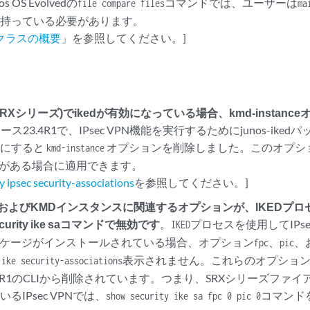
 OS Evolvedの
コマンドでは、ユーザーは
file compare files
ma
を持っている必要があります。
クラスの概要
」を参照してください。]
PN(SRXシリーズ)でikedが有効になっている場合、kmd-insta
リリース23.4R1で、IPsec VPN機能を実行するためにjunos-ike
効にすると
オプションを削除しました。このオプションは
kmd-instance
スがある場合に適用できます。
y ipsec security-associations
を参照してください。]
C、およびKMDインスタンスに関連するオプションが、IKEDプロセ
curity ike saコマンドで無効です
。
プロセスを使用してIPse
IKED
ケージがインストールされている場合、オプション
、
、
fpc
pic
表示されません。これらのオプションは無
 ike security-associations
.4R1のCLIから削除されています。つまり、SRXシリーズファイ
るIPsec VPNでは、
コマンド
show security ike sa fpc 0 pic 0