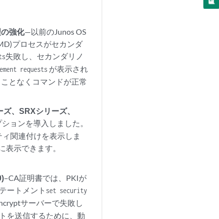
理の強化
—以前のJunos OS
KEMD)プロセスがセカンダ
失敗し、セカンダリノ
ts
が表示され
ement requests
することなくコマンドが正常
ーズ、SRXシリーズ、
プションを導入しました。
ティ関連付けを表示しま
に表示できます。
)
–CA証明書では、PKIが
テートメント
set security
ncryptサーバーで失敗し
エストを送信するために、動