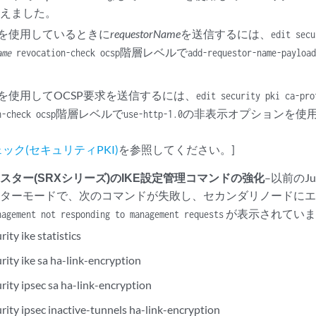
加えました。
1.1を使用しているときに
requestorName
を送信するには、
edit sec
階層レベルで
ame
revocation-check ocsp
add-requestor-name-payload
1.0を使用してOCSP要求を送信するには、
edit security pki ca-pr
階層レベルで
の非表示オプションを使
n-check ocsp
use-http-1.0
ック(セキュリティPKI)
を参照してください。]
スター(SRXシリーズ)のIKE設定管理コマンドの強化
–以前のJ
スターモードで、次のコマンドが失敗し、セカンダリノードに
が表示されていま
nagement not responding to management requests
ity ike statistics
rity ike sa ha-link-encryption
rity ipsec sa ha-link-encryption
rity ipsec inactive-tunnels ha-link-encryption