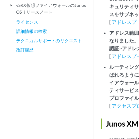
vSRX仮想ファイアウォールのJunos
play_arrow
キュリティ
OSリリースノート
ス
を
サブネ
[
アドレスプ
ライセンス
詳細情報の検索
アドレス範囲
なりました
。
テクニカルサポートのリクエスト
認証
>
アドレ
改訂履歴
[
アドレスプ
ルーティング
ばれるよう
イアウォー
ティサービ
プロファイ
[
アクセスプ
Junos 