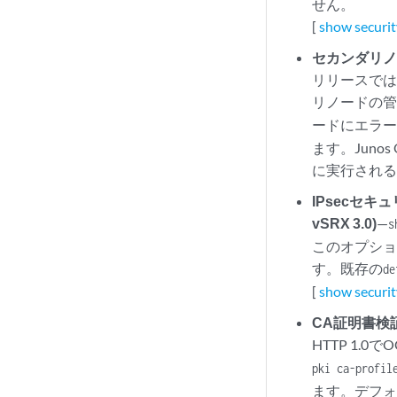
せん。
[
show securit
セカンダリノ
リリースでは、
リノードの
ードにエラ
ます。Jun
に実行され
IPsecセ
vSRX 3.0)
—
s
このオプショ
す。既存の
de
[
show securit
CA証明書検証
HTTP 1.0
pki ca-profil
ます。デフ