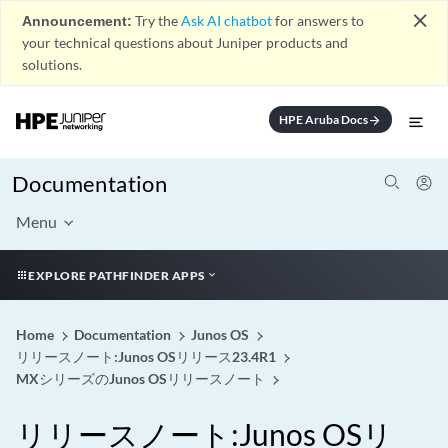
close
Announcement:
Try the
Ask AI chatbot
for answers to
your technical questions about Juniper products and
solutions.
HPE Aruba Docs
arrow_forward
Documentation
Menu
EXPLORE PATHFINDER APPS
Home
Documentation
Junos OS
リリースノート:Junos OSリリース23.4R1
MXシリーズのJunos OSリリースノート
リリースノート:Junos OSリ