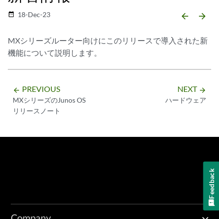
18-Dec-23
date_range
arrow_backward
arrow_forward
MXシリーズルーター向けにこのリリースで導入された新
機能について説明します。
PREVIOUS
NEXT
arrow_backward
arrow_forward
MXシリーズのJunos OS
ハードウェア
リリースノート
Feedback
Company